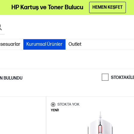
HP Kartuş ve Toner Bulucu
HEMEN KEŞFET
sesuarlar
Kurumsal Ürünler
Outlet
STOKTAKIL
N BULUNDU
STOKTA YOK
YENİ!