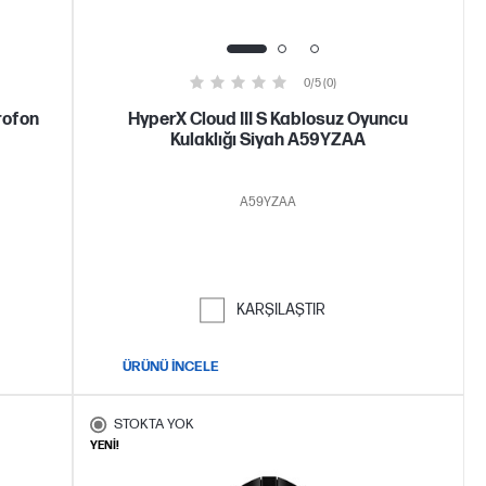
0/5 (0)
rofon
HyperX Cloud III S Kablosuz Oyuncu
Kulaklığı Siyah A59YZAA
A59YZAA
KARŞILAŞTIR
ÜRÜNÜ İNCELE
STOKTA YOK
YENİ!