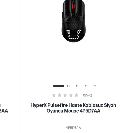
0/5 (0)
u
HyperX Pulsefire Haste Kablosuz Siyah
E3AA
Oyuncu Mouse 4P5D7AA
4P5D7AA