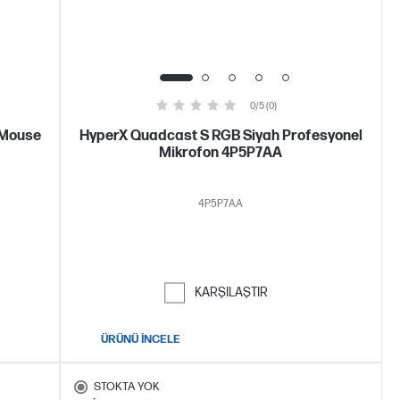
0/5 (0)
 Mouse
HyperX Quadcast S RGB Siyah Profesyonel
Mikrofon 4P5P7AA
4P5P7AA
KARŞILAŞTIR
ÜRÜNÜ İNCELE
STOKTA YOK