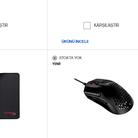
ŞTIR
KARŞILAŞTIR
ÜRÜNÜ İNCELE
STOKTA YOK
YENİ!