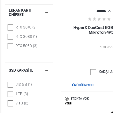
EKRAN KARTI
CHIPSETI
RTX 3070 (2)
HyperX DuoCast RGB
Mikrofon 4P
RTX 3080 (1)
RTX 5060 (3)
4P5E2AA
SSD KAPASITE
KARŞILA
512 GB (1)
ÜRÜNÜ İNCELE
1 TB (3)
STOKTA YOK
2 TB (2)
YENİ!