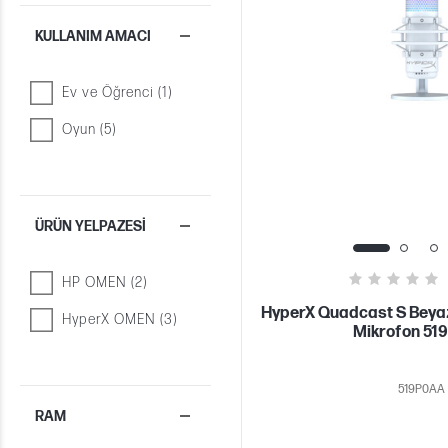
KULLANIM AMACI
Ev ve Öğrenci (1)
Oyun (5)
ÜRÜN YELPAZESI
HP OMEN (2)
HyperX Quadcast S Beya
HyperX OMEN (3)
Mikrofon 51
519P0AA
RAM