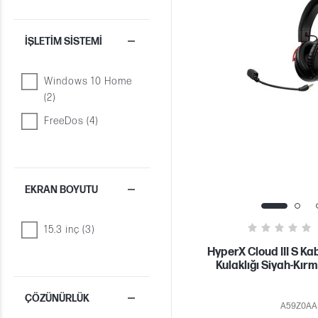
İŞLETIM SISTEMI
Windows 10 Home
(2)
FreeDos (4)
EKRAN BOYUTU
15.3 inç (3)
HyperX Cloud III S K
Kulaklığı Siyah-Kır
ÇÖZÜNÜRLÜK
A59Z0AA