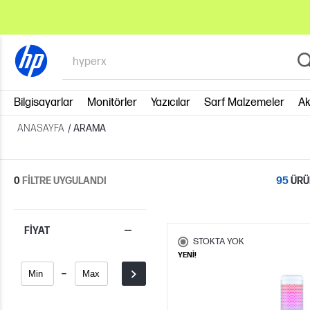
Bilgisayarlar
Monitörler
Yazıcılar
Sarf Malzemeler
Ak
ANASAYFA
/
ARAMA
95
0
FİLTRE UYGULANDI
ÜRÜ
FIYAT
STOKTA YOK
YENİ!
-