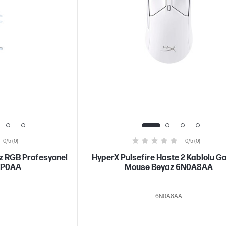
0/5 (0)
0/5 (0)
z RGB Profesyonel
HyperX Pulsefire Haste 2 Kablolu G
9P0AA
Mouse Beyaz 6N0A8AA
6N0A8AA