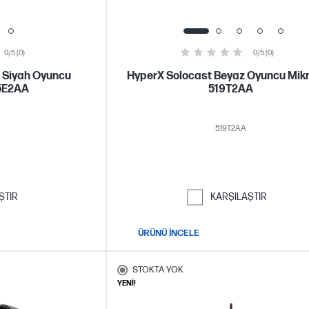
0/5 (0)
0/5 (0)
 Siyah Oyuncu
HyperX Solocast Beyaz Oyuncu Mik
5E2AA
519T2AA
519T2AA
ŞTIR
KARŞILAŞTIR
ÜRÜNÜ İNCELE
STOKTA YOK
YENİ!