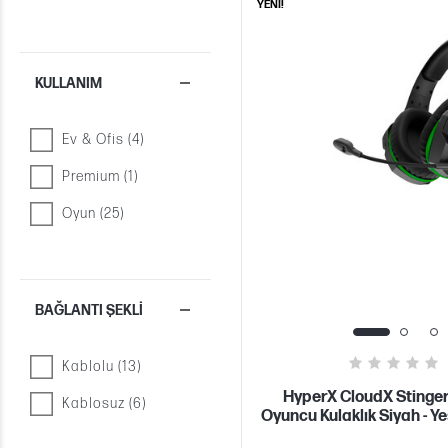
YENİ!
KULLANIM
Ev & Ofis (4)
Premium (1)
Oyun (25)
BAĞLANTI ŞEKLI
Kablolu (13)
HyperX CloudX Stinge
Kablosuz (6)
Oyuncu Kulaklık Siyah - Y