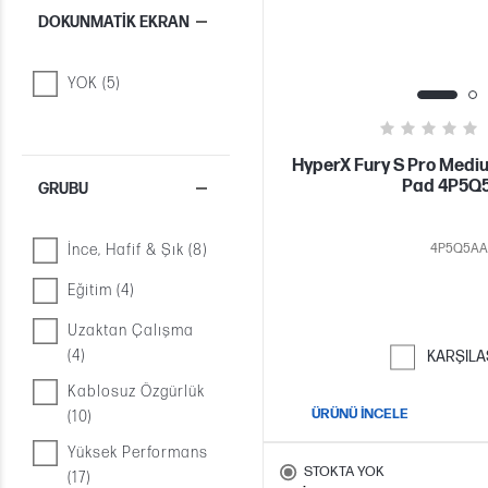
DOKUNMATIK EKRAN
YOK (5)
HyperX Fury S Pro Med
Pad 4P5Q
GRUBU
İnce, Hafif & Şık (8)
4P5Q5AA
Eğitim (4)
Uzaktan Çalışma
(4)
KARŞILA
Kablosuz Özgürlük
ÜRÜNÜ İNCELE
(10)
Yüksek Performans
STOKTA YOK
(17)