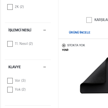
2K (2)
KARŞILA
İŞLEMCI NESLI
ÜRÜNÜ İNCELE
11. Nesil (2)
STOKTA YOK
YENİ!
KLAVYE
Var (3)
Yok (2)