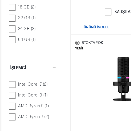
16 GB (2)
KARŞILA
32 GB (1)
ÜRÜNÜ İNCELE
24 GB (2)
64 GB (1)
STOKTA YOK
YENİ!
İŞLEMCI
Intel Core i7 (2)
Intel Core i9 (1)
AMD Ryzen 5 (1)
AMD Ryzen 7 (2)