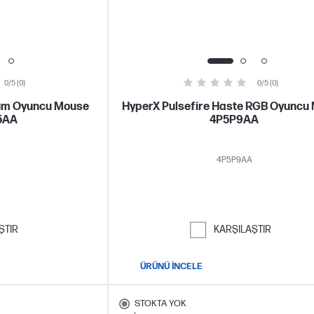
0/5 (0)
0/5 (0)
ium Oyuncu Mouse
HyperX Pulsefire Haste RGB Oyuncu
5AA
4P5P9AA
4P5P9AA
ŞTIR
KARŞILAŞTIR
ÜRÜNÜ İNCELE
STOKTA YOK