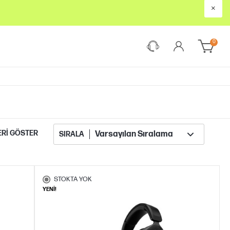
×
0
ERI GÖSTER
SIRALA
STOKTA YOK
YENİ!