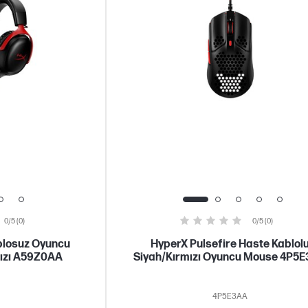
0/5 (0)
0/5 (0)
ablosuz Oyuncu
HyperX Pulsefire Haste Kablol
mızı A59Z0AA
Siyah/Kırmızı Oyuncu Mouse 4P5
4P5E3AA