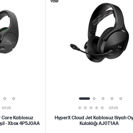
YENİ!
0/5 (0)
0/5 (0)
r Core Kablosuz
HyperX Cloud Jet Kablosuz Siyah O
eşil - Xbox 4P5J0AA
Kulaklığı AJ0T1AA