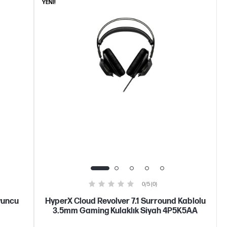
YENİ!
0/5 (0)
yuncu
HyperX Cloud Revolver 7.1 Surround Kablolu
3.5mm Gaming Kulaklık Siyah 4P5K5AA