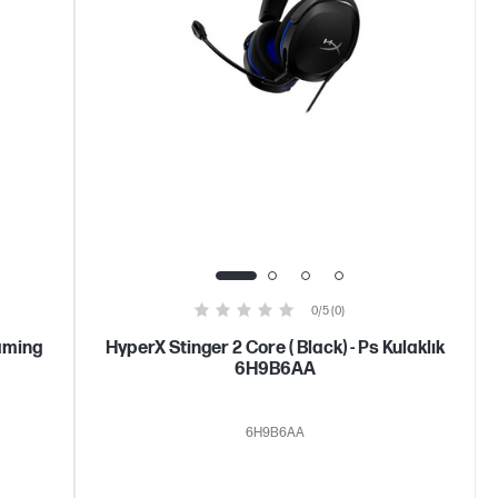
0/5 (0)
aming
HyperX Stinger 2 Core ( Black) - Ps Kulaklık
6H9B6AA
6H9B6AA