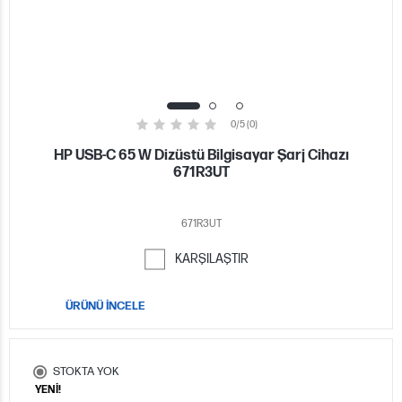
0/5 (0)
HP USB-C 65 W Dizüstü Bilgisayar Şarj Cihazı
671R3UT
671R3UT
KARŞILAŞTIR
ÜRÜNÜ İNCELE
STOKTA YOK
YENİ!