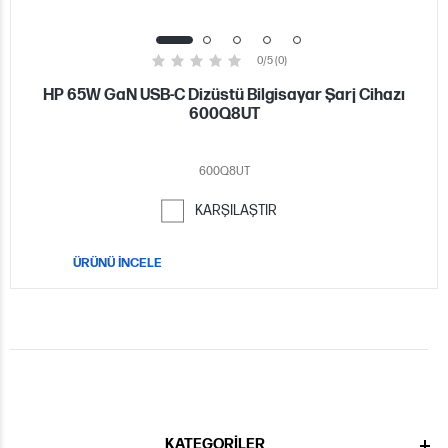
0/5 (0)
HP 65W GaN USB-C Dizüstü Bilgisayar Şarj Cihazı
600Q8UT
600Q8UT
KARŞILAŞTIR
ÜRÜNÜ İNCELE
KATEGORILER