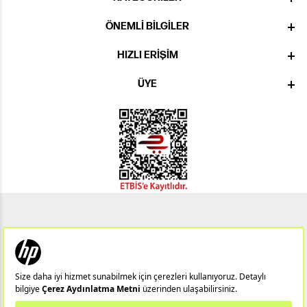
ÖNEMLI BILGILER
HIZLI ERIŞIM
ÜYE
Notebook
Hp 14/15
Gaming Notebook
Omen
Pavilion
Pavilion Gaming
Spectre
Envy
Elite
Victus
ZBook