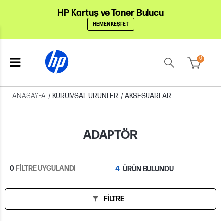
HP Kartuş ve Toner Bulucu
HEMEN KEŞFET
0
ANASAYFA
/
KURUMSAL ÜRÜNLER
/
AKSESUARLAR
ADAPTÖR
0
FİLTRE UYGULANDI
4
ÜRÜN BULUNDU
FILTRE