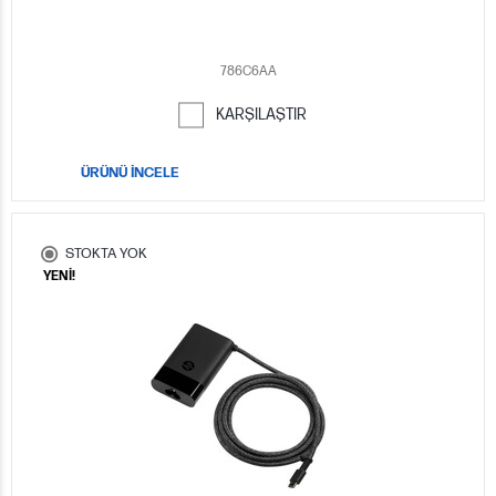
786C6AA
KARŞILAŞTIR
ÜRÜNÜ İNCELE
STOKTA YOK
YENİ!