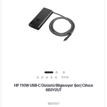
0/5 (0)
HP 110W USB-C Dizüstü Bilgisayar Şarj Cihazı
8B3Y2UT
8B3Y2UT