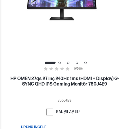
0/5 (0)
HP OMEN 27qs 27 inç 240Hz 1ms (HDMI + Display) G-
SYNC QHD IPS Gaming Monitör 780J4E9
780J4E9
KARŞILAŞTIR
ÜRÜNÜ İNCELE