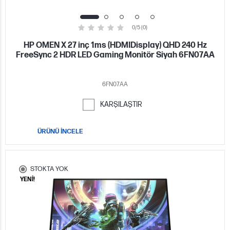
0/5 (0)
HP OMEN X 27 inç 1ms (HDMIDisplay) QHD 240 Hz
FreeSync 2 HDR LED Gaming Monitör Siyah 6FN07AA
6FN07AA
KARŞILAŞTIR
ÜRÜNÜ İNCELE
STOKTA YOK
YENİ!