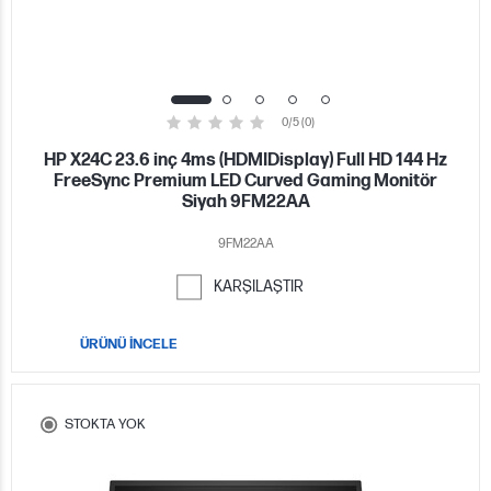
0/5 (0)
HP X24C 23.6 inç 4ms (HDMIDisplay) Full HD 144 Hz
FreeSync Premium LED Curved Gaming Monitör
Siyah 9FM22AA
9FM22AA
KARŞILAŞTIR
ÜRÜNÜ İNCELE
STOKTA YOK