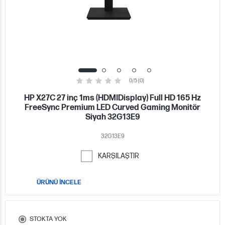
0/5 (0)
HP X27C 27 inç 1ms (HDMIDisplay) Full HD 165 Hz
FreeSync Premium LED Curved Gaming Monitör
Siyah 32G13E9
32G13E9
KARŞILAŞTIR
ÜRÜNÜ İNCELE
STOKTA YOK