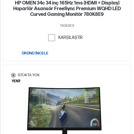
HP OMEN 34c 34 inç 165Hz 1ms (HDMI + Display)
Hoparlör Asansör FreeSync Premium WQHD LED
Curved Gaming Monitör 780K8E9
780K8E9
KARŞILAŞTIR
ÜRÜNÜ İNCELE
STOKTA YOK
YENİ!