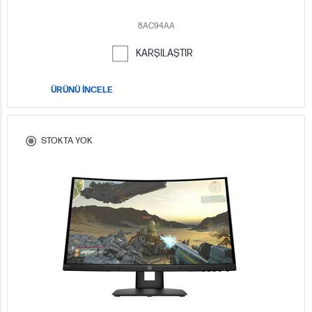
8AC94AA
KARŞILAŞTIR
ÜRÜNÜ İNCELE
STOKTA YOK