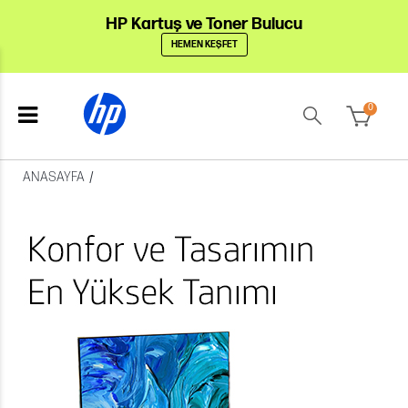
HP Kartuş ve Toner Bulucu
HEMEN KEŞFET
0
ANASAYFA
/