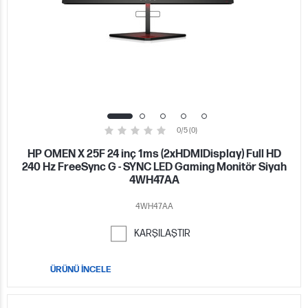
0/5 (0)
HP OMEN X 25F 24 inç 1ms (2xHDMIDisplay) Full HD
240 Hz FreeSync G - SYNC LED Gaming Monitör Siyah
4WH47AA
4WH47AA
KARŞILAŞTIR
ÜRÜNÜ İNCELE