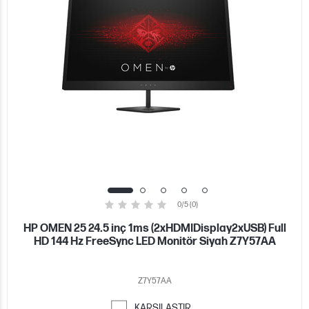
0/5 (0)
HP OMEN 25 24.5 inç 1ms (2xHDMIDisplay2xUSB) Full
HD 144 Hz FreeSync LED Monitör Siyah Z7Y57AA
Z7Y57AA
KARŞILAŞTIR