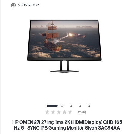
STOKTA YOK
0/5 (0)
HP OMEN 27i 27 inç 1ms 2K (HDMIDisplay) QHD 165
Hz G - SYNC IPS Gaming Monitör Siyah 8AC94AA