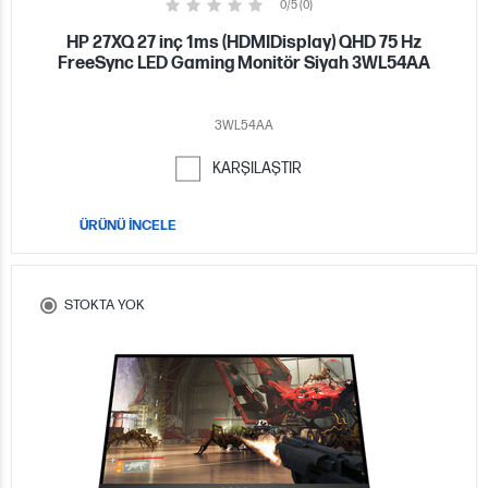
0/5 (0)
HP 27XQ 27 inç 1ms (HDMIDisplay) QHD 75 Hz
FreeSync LED Gaming Monitör Siyah 3WL54AA
3WL54AA
KARŞILAŞTIR
ÜRÜNÜ İNCELE
STOKTA YOK