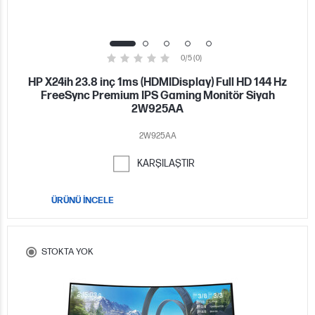
0/5 (0)
HP X24ih 23.8 inç 1ms (HDMIDisplay) Full HD 144 Hz
FreeSync Premium IPS Gaming Monitör Siyah
2W925AA
2W925AA
KARŞILAŞTIR
ÜRÜNÜ İNCELE
STOKTA YOK