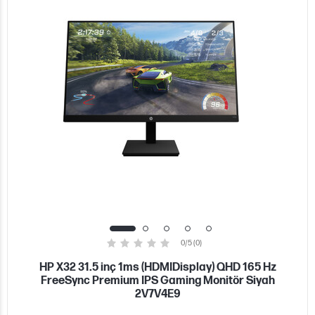
0/5 (0)
HP X32 31.5 inç 1ms (HDMIDisplay) QHD 165 Hz
FreeSync Premium IPS Gaming Monitör Siyah
2V7V4E9