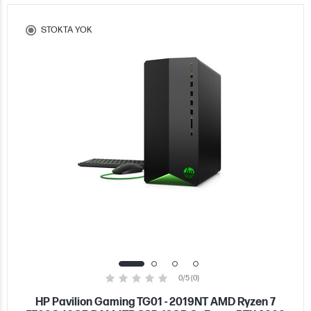
STOKTA YOK
0/5 (0)
HP Pavilion Gaming TG01 - 2019NT AMD Ryzen 7