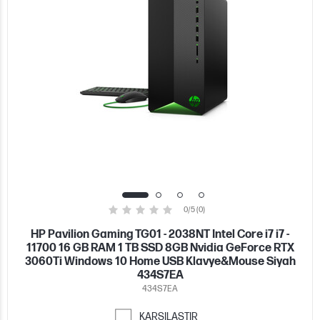
0/5 (0)
HP Pavilion Gaming TG01 - 2038NT Intel Core i7 i7 -
11700 16 GB RAM 1 TB SSD 8GB Nvidia GeForce RTX
3060Ti Windows 10 Home USB Klavye&Mouse Siyah
434S7EA
434S7EA
KARŞILAŞTIR