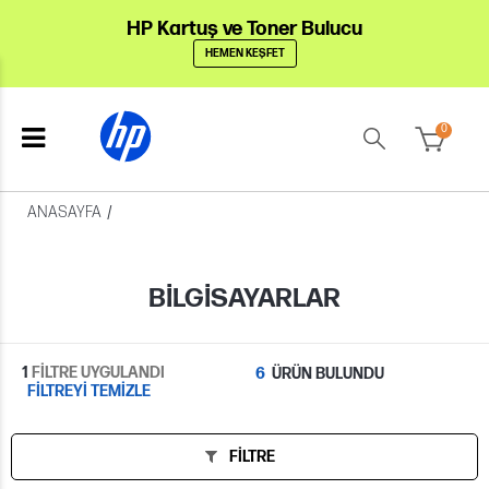
HP Kartuş ve Toner Bulucu
HEMEN KEŞFET
0
ANASAYFA
/
BILGISAYARLAR
1
FİLTRE UYGULANDI
6
ÜRÜN BULUNDU
FİLTREYİ TEMİZLE
FILTRE