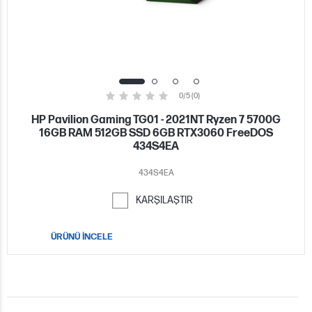
0/5 (0)
HP Pavilion Gaming TG01 - 2021NT Ryzen 7 5700G
16GB RAM 512GB SSD 6GB RTX3060 FreeDOS
434S4EA
434S4EA
KARŞILAŞTIR
ÜRÜNÜ İNCELE