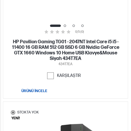
0/5 (0)
HP Pavilion Gaming TG01 - 2047NT Intel Core i5 i5 -
11400 16 GB RAM 512 GB SSD 6 GB Nvidia GeForce
GTX 1660 Windows 10 Home USB Klavye&Mouse
Siyah 434T7EA
434T7EA
KARŞILAŞTIR
ÜRÜNÜ İNCELE
STOKTA YOK
YENİ!