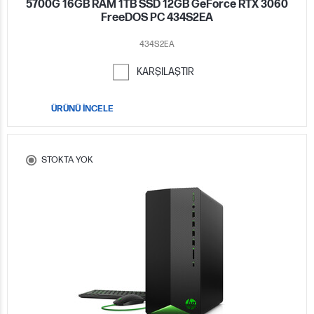
5700G 16GB RAM 1TB SSD 12GB GeForce RTX 3060
FreeDOS PC 434S2EA
434S2EA
KARŞILAŞTIR
ÜRÜNÜ İNCELE
STOKTA YOK