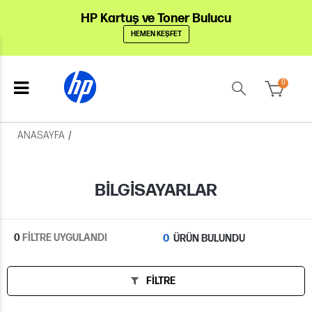
HP Kartuş ve Toner Bulucu
HEMEN KEŞFET
0
ANASAYFA
/
BILGISAYARLAR
0
FİLTRE UYGULANDI
0
ÜRÜN BULUNDU
FILTRE