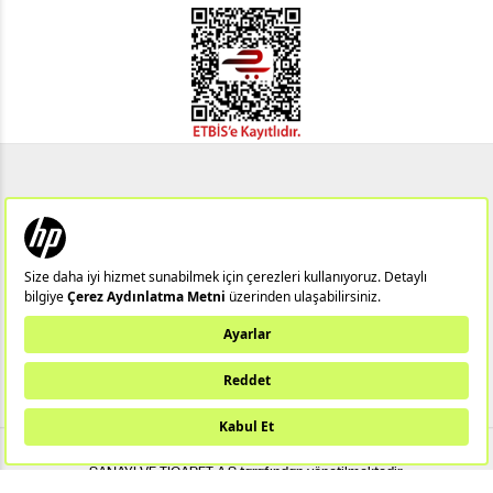
Notebook
Hp 14/15
Gaming Notebook
Omen
Pavilion
Pavilion Gaming
Spectre
Envy
Elite
Victus
ZBook
X360
Aero
ProDesk
HP IPS Monitör
HP LED Monitör
Bu web sitesi (hpstore.com.tr) HP Resmi İş Ortağı TUNGSTEN TEKNOLOJİ
SANAYİ VE TİCARET A.Ş tarafından yönetilmektedir.