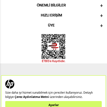
ÖNEMLI BILGILER
HIZLI ERIŞIM
ÜYE
Notebook
Hp 14/15
Gaming Notebook
Omen
Pavilion
Pavilion Gaming
Spectre
Envy
Elite
Victus
ZBook
X360
Aero
ProDesk
HP IPS Monitör
HP LED Monitör