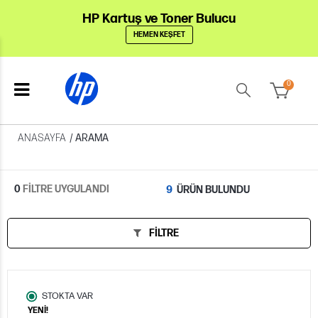
HP Kartuş ve Toner Bulucu
HEMEN KEŞFET
0
ANASAYFA
/
ARAMA
0
FİLTRE UYGULANDI
9
ÜRÜN BULUNDU
FILTRE
STOKTA VAR
YENİ!