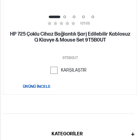
0/5 (0)
HP 725 Çoklu Cihaz Bağlantılı Şarj Edilebilir Kablosuz
Q Klavye & Mouse Set 9T5B0UT
9T5B0UT
KARŞILAŞTIR
ÜRÜNÜ İNCELE
KATEGORILER