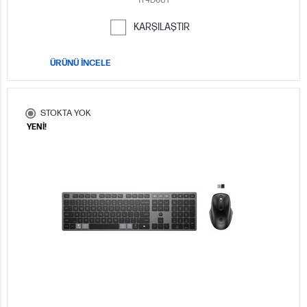
1Y4D0UT
KARŞILAŞTIR
ÜRÜNÜ İNCELE
STOKTA YOK
YENİ!