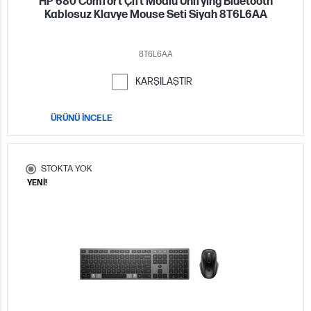
HP 680 Comfort Çift Modlu Unifying Bluetooth
Kablosuz Klavye Mouse Seti Siyah 8T6L6AA
8T6L6AA
KARŞILAŞTIR
ÜRÜNÜ İNCELE
STOKTA YOK
YENİ!