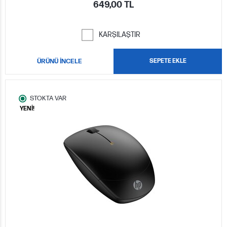
649,00 TL
KARŞILAŞTIR
ÜRÜNÜ İNCELE
SEPETE EKLE
STOKTA VAR
YENİ!