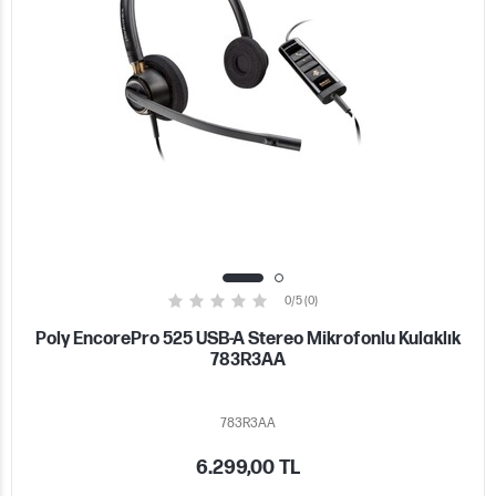
0/5 (0)
Poly EncorePro 525 USB-A Stereo Mikrofonlu Kulaklık
783R3AA
783R3AA
6.299,00 TL