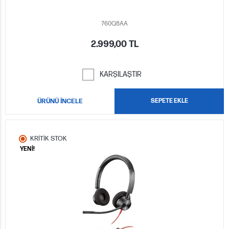
760Q8AA
2.999,00 TL
KARŞILAŞTIR
ÜRÜNÜ İNCELE
SEPETE EKLE
KRİTİK STOK
YENİ!