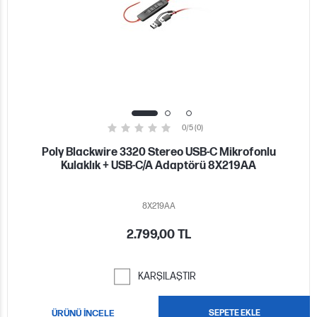
0/5 (0)
Poly Blackwire 3320 Stereo USB-C Mikrofonlu
Kulaklık + USB-C/A Adaptörü 8X219AA
8X219AA
2.799,00 TL
KARŞILAŞTIR
ÜRÜNÜ İNCELE
SEPETE EKLE