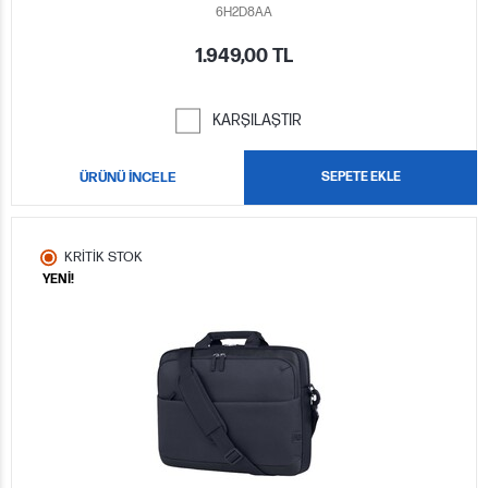
6H2D8AA
1.949,00 TL
KARŞILAŞTIR
ÜRÜNÜ İNCELE
SEPETE EKLE
KRİTİK STOK
YENİ!