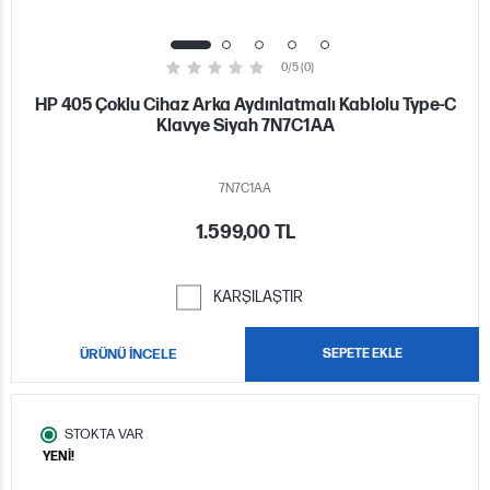
0/5 (0)
HP 405 Çoklu Cihaz Arka Aydınlatmalı Kablolu Type-C
Klavye Siyah 7N7C1AA
7N7C1AA
1.599,00 TL
KARŞILAŞTIR
ÜRÜNÜ İNCELE
SEPETE EKLE
STOKTA VAR
YENİ!