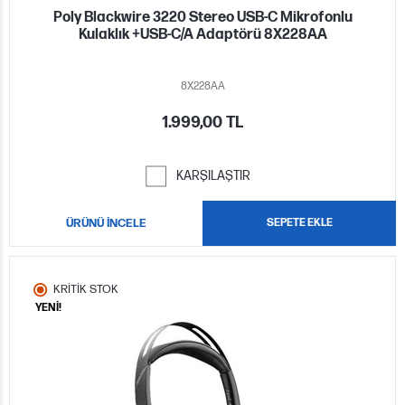
Poly Blackwire 3220 Stereo USB-C Mikrofonlu
Kulaklık +USB-C/A Adaptörü 8X228AA
8X228AA
1.999,00 TL
KARŞILAŞTIR
ÜRÜNÜ İNCELE
SEPETE EKLE
KRİTİK STOK
YENİ!