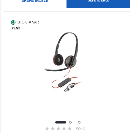
ÜRÜNÜ İNCELE
SEPETE EKLE
STOKTA VAR
YENİ!
0/5 (0)