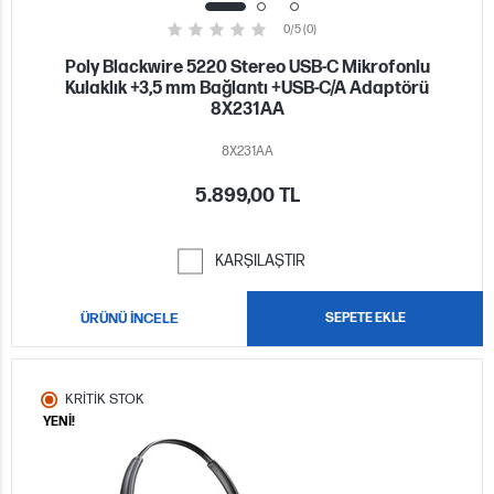
0/5 (0)
Poly Blackwire 5220 Stereo USB-C Mikrofonlu
Kulaklık +3,5 mm Bağlantı +USB-C/A Adaptörü
8X231AA
8X231AA
5.899,00 TL
KARŞILAŞTIR
ÜRÜNÜ İNCELE
SEPETE EKLE
KRİTİK STOK
YENİ!