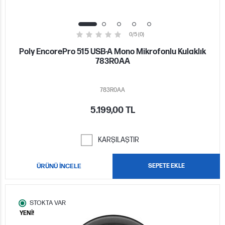
0/5 (0)
Poly EncorePro 515 USB-A Mono Mikrofonlu Kulaklık
783R0AA
783R0AA
5.199,00 TL
KARŞILAŞTIR
ÜRÜNÜ İNCELE
SEPETE EKLE
STOKTA VAR
YENİ!