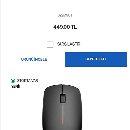
822M9UT
449,00 TL
KARŞILAŞTIR
ÜRÜNÜ İNCELE
SEPETE EKLE
STOKTA VAR
YENİ!