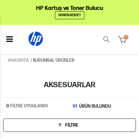
HP Kartuş ve Toner Bulucu
HEMEN KEŞFET
0
ANASAYFA
/
KURUMSAL ÜRÜNLER
AKSESUARLAR
0
FİLTRE UYGULANDI
91
ÜRÜN BULUNDU
FILTRE