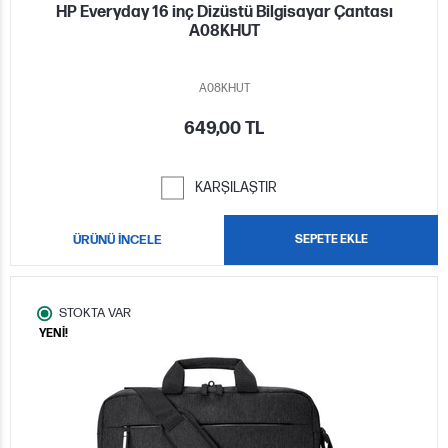
HP Everyday 16 inç Dizüstü Bilgisayar Çantası
A08KHUT
A08KHUT
649,00 TL
KARŞILAŞTIR
ÜRÜNÜ İNCELE
SEPETE EKLE
STOKTA VAR
YENİ!