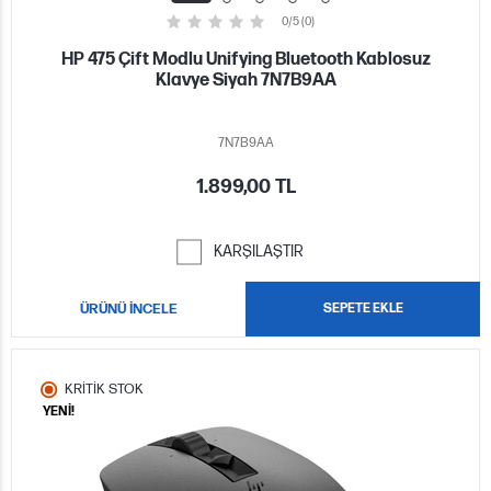
0/5 (0)
HP 475 Çift Modlu Unifying Bluetooth Kablosuz
Klavye Siyah 7N7B9AA
7N7B9AA
1.899,00 TL
KARŞILAŞTIR
ÜRÜNÜ İNCELE
SEPETE EKLE
KRİTİK STOK
YENİ!