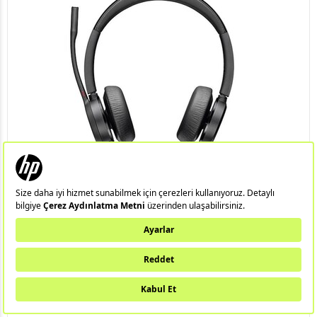
0/5 (0)
Poly Voyager 4320 USB-A Mikrofonlu Kulaklık + BT700
Alıcı 76U49AA
76U49AA