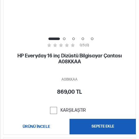
0/5 (0)
HP Everyday 16 inç Dizüstü Bilgisayar Çantası
A08KKAA
A08KKAA
869,00 TL
KARŞILAŞTIR
ÜRÜNÜ İNCELE
SEPETE EKLE