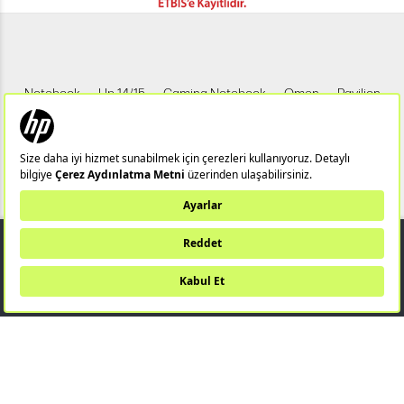
Notebook
Hp 14/15
Gaming Notebook
Omen
Pavilion
Pavilion Gaming
Spectre
Envy
Elite
Victus
ZBook
X360
Aero
ProDesk
HP IPS Monitör
HP LED Monitör
2.699,00 TL
Bu web sitesi (hpstore.com.tr) HP Resmi İş Ortağı TUNGSTEN TEKNOLOJİ
SANAYİ VE TİCARET A.Ş tarafından yönetilmektedir.
SEPETE EKLE