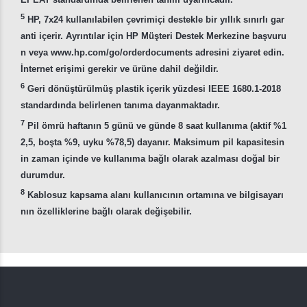
5
HP, 7x24 kullanılabilen çevrimiçi destekle bir yıllık sınırlı gar
anti içerir. Ayrıntılar için HP Müşteri Destek Merkezine başvuru
n veya www.hp.com/go/orderdocuments adresini ziyaret edin.
İnternet erişimi gerekir ve ürüne dahil değildir.
6
Geri dönüştürülmüş plastik içerik yüzdesi IEEE 1680.1-2018
standardında belirlenen tanıma dayanmaktadır.
7
Pil ömrü haftanın 5 günü ve günde 8 saat kullanıma (aktif %1
2,5, boşta %9, uyku %78,5) dayanır. Maksimum pil kapasitesin
in zaman içinde ve kullanıma bağlı olarak azalması doğal bir
durumdur.
8
Kablosuz kapsama alanı kullanıcının ortamına ve bilgisayarı
nın özelliklerine bağlı olarak değişebilir.