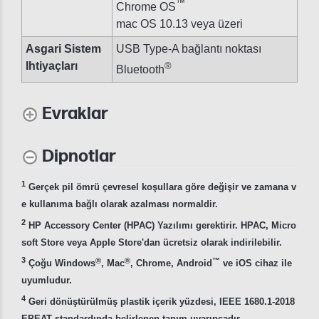
™
Chrome OS
mac OS 10.13 veya üzeri
Asgari Sistem
USB Type-A bağlantı noktası
Ihtiyaçları
®
Bluetooth
Evraklar
Dipnotlar
1
Gerçek pil ömrü çevresel koşullara göre değişir ve zamana v
e kullanıma bağlı olarak azalması normaldir.
2
HP Accessory Center (HPAC) Yazılımı gerektirir. HPAC, Micro
soft Store veya Apple Store'dan ücretsiz olarak indirilebilir.
3
®
®
™
Çoğu Windows
, Mac
, Chrome, Android
ve iOS cihaz ile
uyumludur.
4
Geri dönüştürülmüş plastik içerik yüzdesi, IEEE 1680.1-2018
EPEAT standardında belirlenen tanım uyarıncadır.