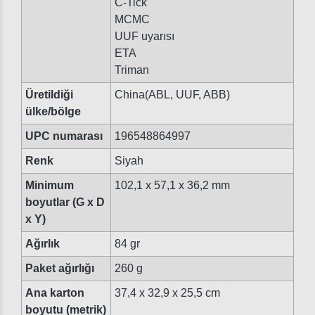
C-Tick
MCMC
UUF uyarısı
ETA
Triman
Üretildiği
China(ABL, UUF, ABB)
ülke/bölge
UPC numarası
196548864997
Renk
Siyah
Minimum
102,1 x 57,1 x 36,2 mm
boyutlar (G x D
x Y)
Ağırlık
84 gr
Paket ağırlığı
260 g
Ana karton
37,4 x 32,9 x 25,5 cm
boyutu (metrik)