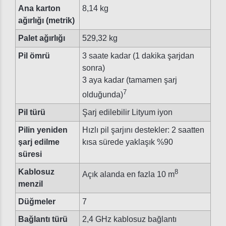
Ana karton
8,14 kg
ağırlığı (metrik)
Palet ağırlığı
529,32 kg
Pil ömrü
3 saate kadar (1 dakika şarjdan
sonra)
3 aya kadar (tamamen şarj
7
olduğunda)
Pil türü
Şarj edilebilir Lityum iyon
Pilin yeniden
Hızlı pil şarjını destekler: 2 saatten
şarj edilme
kısa sürede yaklaşık %90
süresi
Kablosuz
8
Açık alanda en fazla 10 m
menzil
Düğmeler
7
Bağlantı türü
2,4 GHz kablosuz bağlantı