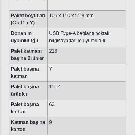
Paket boyutları
105 x 150 x 55,8 mm
(G x D x Y)
Donanım
USB Type-A bağlantı noktalı
uyumluluğu
bilgisayarlar ile uyumludur
Palet katmanı
216
başına ürünler
Palet başına
7
katman
Palet başına
1512
ürünler
Palet başına
63
karton
Katman başına
9
karton