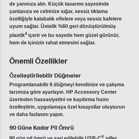
de yanınıza alın. Küçük tasarımı sayesinde
çantanıza ve cebinize sığar, sessiz tıklama
özelliğiyle kalabalık ofislere veya sessiz kafelere
uyum sağlar. Üstelik %60 geri dönüştürülmüş
4
plastik
içerir ve bu sayede hem güzel görünür,
hem de içinizin rahat etmesini sağlar.
Önemli Özellikler
Özelleştirilebilir Düğmeler
Programlanabilir 6 düğmeyi kendinize ve çalışma
tarzınıza göre ayarlayın. HP Accessory Center
üzerinden hassasiyetini ve kaydırma hızını
özelleştirin, uygulamaya özel kısayollar oluşturun
ve daha fazlasını yapın.
90 Güne Kadar Pil Ömrü
®
90 gün pil ömrü ve şarj edilebilir USB-C
piller