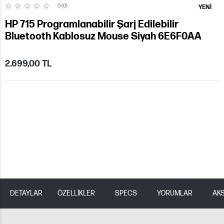
0 (0)
YENI
HP 715 Programlanabilir Şarj Edilebilir
Bluetooth Kablosuz Mouse Siyah 6E6F0AA
2.699,00 TL
DETAYLAR
ÖZELLİKLER
SPECS
YORUMLAR
AK