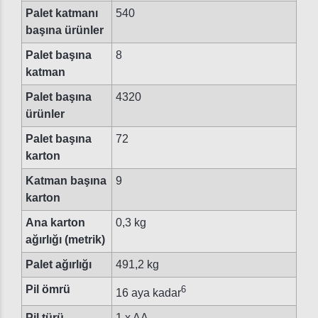
Palet katmanı
540
başına ürünler
Palet başına
8
katman
Palet başına
4320
ürünler
Palet başına
72
karton
Katman başına
9
karton
Ana karton
0,3 kg
ağırlığı (metrik)
Palet ağırlığı
491,2 kg
Pil ömrü
6
16 aya kadar
Pil türü
1 x AA