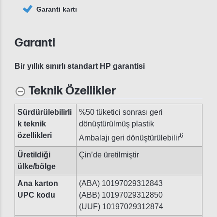
Garanti kartı
Garanti
Bir yıllık sınırlı standart HP garantisi
Teknik Özellikler
Sürdürülebilirli
%50 tüketici sonrası geri
k teknik
dönüştürülmüş plastik
özellikleri
6
Ambalajı geri dönüştürülebilir
Üretildiği
Çin’de üretilmiştir
ülke/bölge
Ana karton
(ABA) 10197029312843
UPC kodu
(ABB) 10197029312850
(UUF) 10197029312874