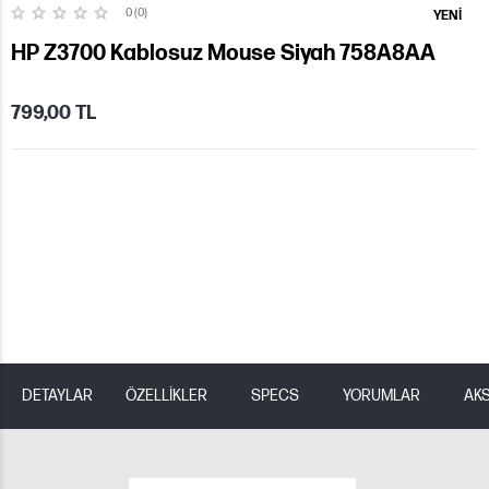
0 (0)
YENI
HP Z3700 Kablosuz Mouse Siyah 758A8AA
799,00 TL
DETAYLAR
ÖZELLİKLER
SPECS
YORUMLAR
AK