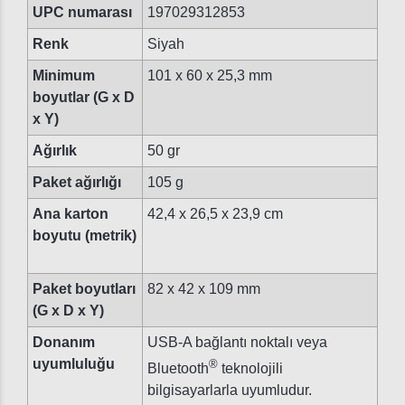
UPC numarası
197029312853
Renk
Siyah
Minimum
101 x 60 x 25,3 mm
boyutlar (G x D
x Y)
Ağırlık
50 gr
Paket ağırlığı
105 g
Ana karton
42,4 x 26,5 x 23,9 cm
boyutu (metrik)
Paket boyutları
82 x 42 x 109 mm
(G x D x Y)
Donanım
USB-A bağlantı noktalı veya
uyumluluğu
®
Bluetooth
teknolojili
bilgisayarlarla uyumludur.