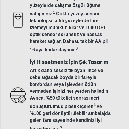
yüzeylerde çalışma özgürlüğüne
1
sahipsiniz.
Çoklu yüzey sensör
teknolojisi farklı yüzeylerde fare
izlemeyi mümkün kılar ve 1600 DPI
optik sensör sorunsuz ve hassas
hareket sağlar. Dahası, tek bir AA pil
3
16 aya kadar dayanır.
İyi Hissetmeniz İçin Şık Tasarım
Artık daha sessiz tıklayan, ince ve
cebe sığacak boyda bir fareyle
konfordan veya işlevden ödün
vermeden işinizi her yerden halledin.
Ayrıca, %50 tüketici sonrası geri
4
dönüştürülmüş plastik içeren
ve
%100 geri dönüştürülebilir ambalajda
gelen fare sayesinde kendinizi iyi
5
hissedersiniz.