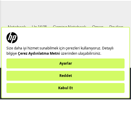
Notebook
Hp 14/15
Gaming Notebook
Omen
Pavilion
Pavilion Gaming
Spectre
Envy
Elite
Victus
ZBook
X360
Aero
ProDesk
HP IPS Monitör
HP LED Monitör
799,00 TL
Bu web sitesi (hpstore.com.tr) HP Resmi İş Ortağı TUNGSTEN TEKNOLOJİ
SANAYİ VE TİCARET A.Ş tarafından yönetilmektedir.
SEPETE EKLE