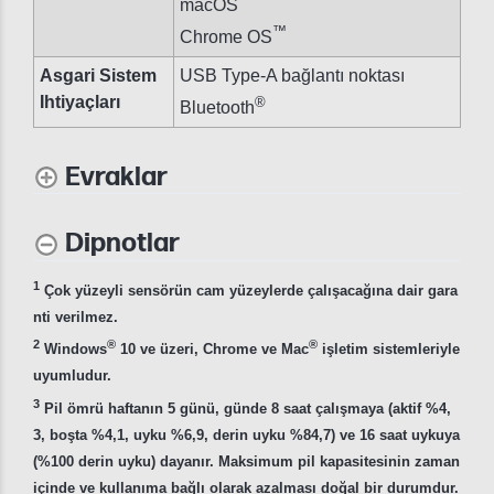
macOS
™
Chrome OS
Asgari Sistem
USB Type-A bağlantı noktası
Ihtiyaçları
®
Bluetooth
Evraklar
Dipnotlar
1
Çok yüzeyli sensörün cam yüzeylerde çalışacağına dair gara
nti verilmez.
2
®
®
Windows
10 ve üzeri, Chrome ve Mac
işletim sistemleriyle
uyumludur.
3
Pil ömrü haftanın 5 günü, günde 8 saat çalışmaya (aktif %4,
3, boşta %4,1, uyku %6,9, derin uyku %84,7) ve 16 saat uykuya
(%100 derin uyku) dayanır. Maksimum pil kapasitesinin zaman
içinde ve kullanıma bağlı olarak azalması doğal bir durumdur.