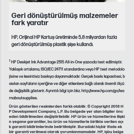
Geri dönüştürülmüş malzemeler
fark yaratır
HP, Orijinal HP Kartuş üretiminde 5,8 milyardan fazla
geri dönüştürülmüş plastik şişe kullandı.
1
HP Deskjet Ink Advantage 2515 All-in-One yazıcıda test edilmiştir.
Yaklaşık ortalama, ISO/IEC 24711 standardına veya HP test metodolo
jisine ve kesintisiz baskıya dayanmaktadır. Gerçek baskı kapasitesi, b
asılan sayfaların içeriğine ve diğer etkenlere bağlı olarak önemli ölçü
de değişiklik gösterir. Ayrıntılı bilgi için bkz. http://www.hp.com/go/lea
rnaboutsupplies.
Ürün gösterilen resimlerden farklı olabilir. © Copyright 2018 H
P Development Company, L.P. Bu belgede yer alan bilgiler önc
eden bildirilmeden değiştirilebilir. HP ürün ve hizmetlerine ilişki
n yegane garantiler, bu ürün ve hizmetlerle birlikte verilen açı
k garanti bildirimlerinde belirtilmiştir. Buradaki hiçbir ifade ek
bir garanti verilmesi olarak yorumlanmamalıdır. HP, işbu belge