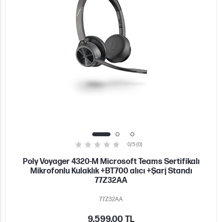
0/5 (0)
Poly Voyager 4320-M Microsoft Teams Sertifikalı
Mikrofonlu Kulaklık +BT700 alıcı +Şarj Standı
77Z32AA
77Z32AA
9.599,00 TL