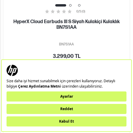
0/5 (0)
HyperX Cloud Earbuds III S Siyah Kulakiçi Kulaklık
BN7S1AA
BN7S1AA
3.299,00 TL
KARŞILAŞTIR
ÜRÜNÜ İNCELE
SEPETE EKLE
STOKTA VAR
YENİ!