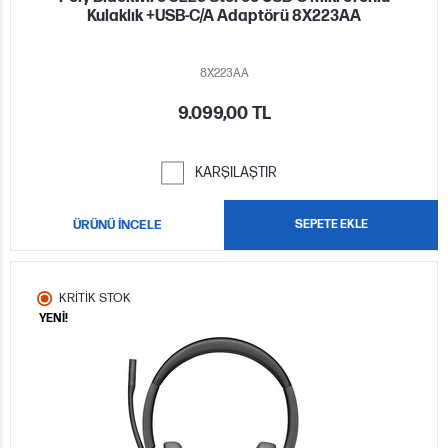
Kulaklık +USB-C/A Adaptörü 8X223AA
8X223AA
9.099,00 TL
KARŞILAŞTIR
ÜRÜNÜ İNCELE
SEPETE EKLE
KRİTİK STOK
YENİ!