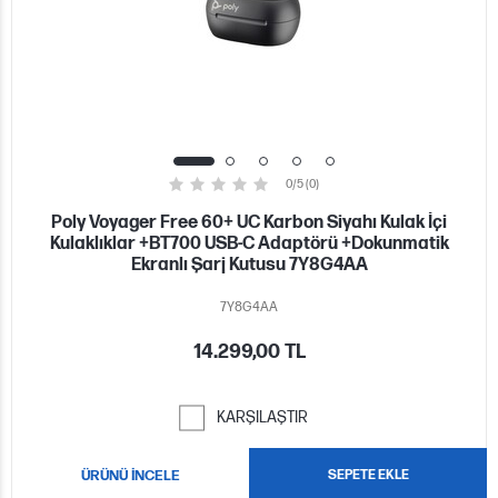
0/5 (0)
Poly Voyager Free 60+ UC Karbon Siyahı Kulak İçi
Kulaklıklar +BT700 USB-C Adaptörü +Dokunmatik
Ekranlı Şarj Kutusu 7Y8G4AA
7Y8G4AA
14.299,00 TL
KARŞILAŞTIR
ÜRÜNÜ İNCELE
SEPETE EKLE