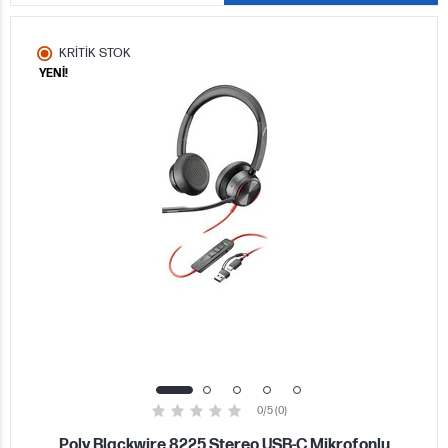
KRİTİK STOK
YENİ!
0/5 (0)
Poly Blackwire 8225 Stereo USB-C Mikrofonlu