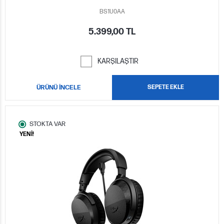
BS1U0AA
5.399,00 TL
KARŞILAŞTIR
ÜRÜNÜ İNCELE
SEPETE EKLE
STOKTA VAR
YENİ!