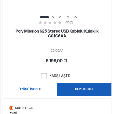
0/5 (0)
Poly Mission 625 Stereo USB Kablolu Kulaklık
C01C6AA
C01C6AA
6.199,00 TL
KARŞILAŞTIR
ÜRÜNÜ İNCELE
SEPETE EKLE
KRİTİK STOK
YENİ!