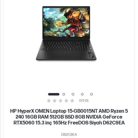
0/5 (0)
HP HyperX OMEN Laptop 15-GB0015NT AMD Ryzen 5
240 16GB RAM 512GB SSD 8GB NVIDIA GeForce
RTX5060 15.3 inç 165Hz FreeDOS Siyah D62C9EA
D62C9EA