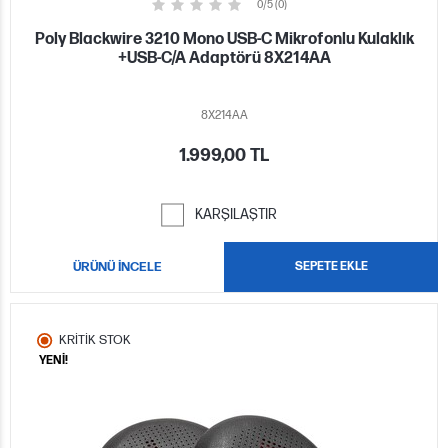
0/5 (0)
Poly Blackwire 3210 Mono USB-C Mikrofonlu Kulaklık
+USB-C/A Adaptörü 8X214AA
8X214AA
1.999,00 TL
KARŞILAŞTIR
ÜRÜNÜ İNCELE
SEPETE EKLE
KRİTİK STOK
YENİ!