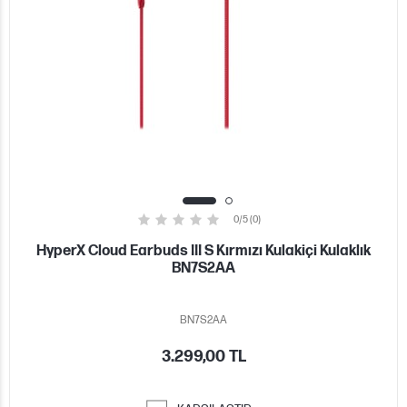
0/5 (0)
HyperX Cloud Earbuds III S Kırmızı Kulakiçi Kulaklık
BN7S2AA
BN7S2AA
3.299,00 TL