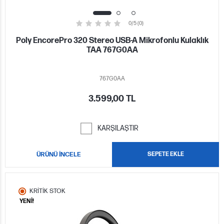
0/5 (0)
Poly EncorePro 320 Stereo USB-A Mikrofonlu Kulaklık
TAA 767G0AA
767G0AA
3.599,00 TL
KARŞILAŞTIR
ÜRÜNÜ İNCELE
SEPETE EKLE
KRİTİK STOK
YENİ!