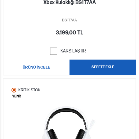
Xbox Kulaklığı BS1T7AA
BS1T7AA
3.199,00 TL
KARŞILAŞTIR
ÜRÜNÜ İNCELE
SEPETE EKLE
KRİTİK STOK
YENİ!