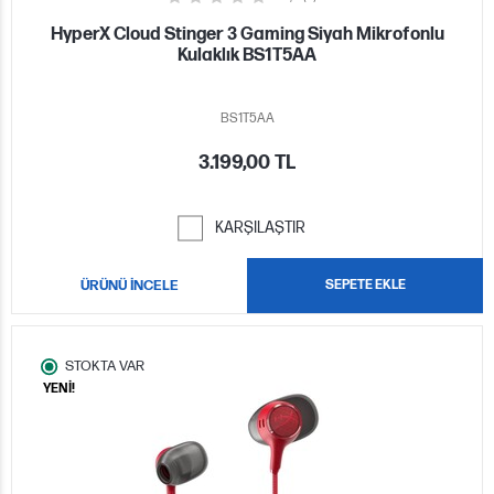
HyperX Cloud Stinger 3 Gaming Siyah Mikrofonlu
Kulaklık BS1T5AA
BS1T5AA
3.199,00 TL
KARŞILAŞTIR
ÜRÜNÜ İNCELE
SEPETE EKLE
STOKTA VAR
YENİ!