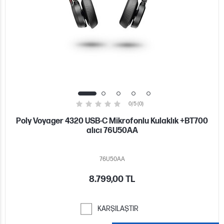
0/5 (0)
Poly Voyager 4320 USB-C Mikrofonlu Kulaklık +BT700
alıcı 76U50AA
76U50AA
8.799,00 TL
KARŞILAŞTIR