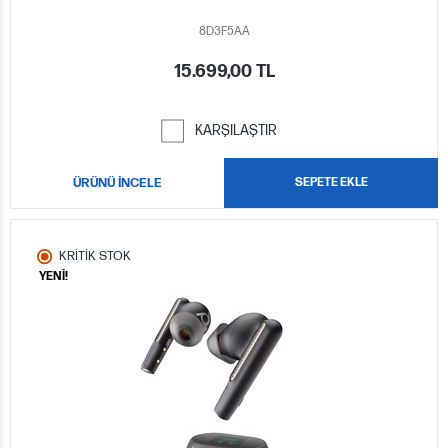
8D3F5AA
15.699,00 TL
KARŞILAŞTIR
ÜRÜNÜ İNCELE
SEPETE EKLE
KRİTİK STOK
YENİ!