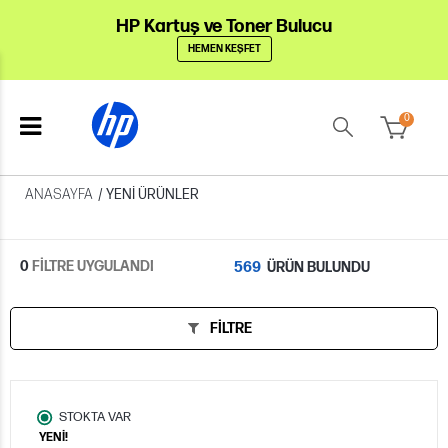
HP Kartuş ve Toner Bulucu
HEMEN KEŞFET
0
ANASAYFA
/
YENI ÜRÜNLER
0
FİLTRE UYGULANDI
569
ÜRÜN BULUNDU
FILTRE
STOKTA VAR
YENİ!