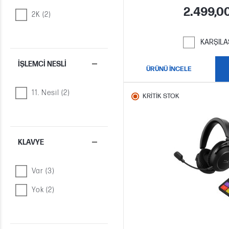
2.499,0
2K (2)
KARŞILA
İŞLEMCI NESLI
ÜRÜNÜ İNCELE
11. Nesil (2)
KRİTİK STOK
KLAVYE
Var (3)
Yok (2)