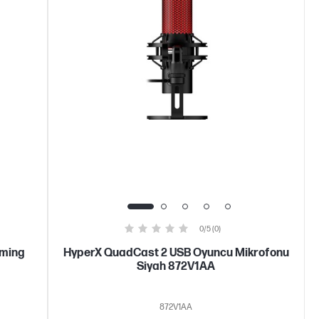
0/5 (0)
aming
HyperX QuadCast 2 USB Oyuncu Mikrofonu
Siyah 872V1AA
872V1AA