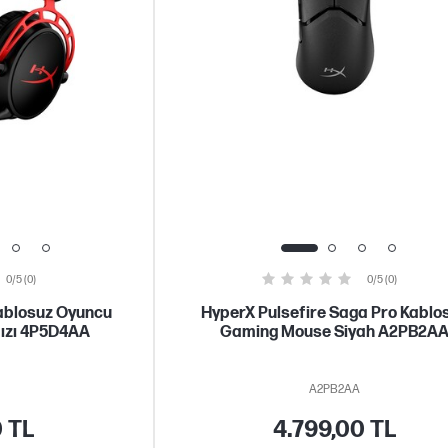
0/5 (0)
0/5 (0)
ablosuz Oyuncu
HyperX Pulsefire Saga Pro Kablo
mızı 4P5D4AA
Gaming Mouse Siyah A2PB2A
A2PB2AA
0 TL
4.799,00 TL