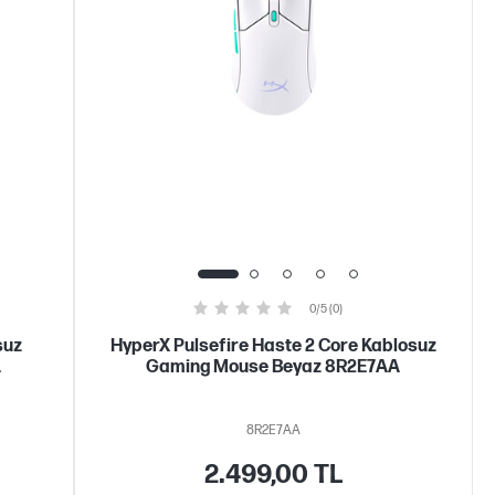
0/5 (0)
suz
HyperX Pulsefire Haste 2 Core Kablosuz
A
Gaming Mouse Beyaz 8R2E7AA
8R2E7AA
2.499,00 TL