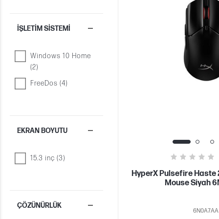
İŞLETIM SISTEMI
Windows 10 Home
(2)
FreeDos (4)
EKRAN BOYUTU
15.3 inç (3)
HyperX Pulsefire Haste
Mouse Siyah 
ÇÖZÜNÜRLÜK
6N0A7AA