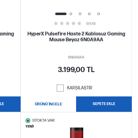
0/5 (0)
Gaming
HyperX Pulsefire Haste 2 Kablosuz Gaming
Mouse Beyaz 6N0A9AA
6N0A9AA
3.199,00 TL
KARŞILAŞTIR
LE
ÜRÜNÜ İNCELE
SEPETE EKLE
STOKTA VAR
YENİ!