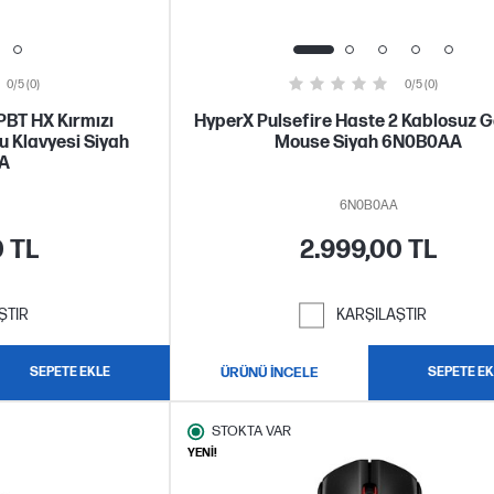
0/5 (0)
0/5 (0)
PBT HX Kırmızı
HyperX Pulsefire Haste 2 Kablosuz 
u Klavyesi Siyah
Mouse Siyah 6N0B0AA
A
6N0B0AA
0 TL
2.999,00 TL
ŞTIR
KARŞILAŞTIR
SEPETE EKLE
ÜRÜNÜ İNCELE
SEPETE EK
STOKTA VAR
YENİ!