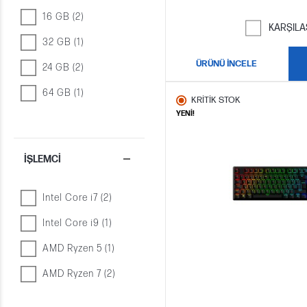
16 GB (2)
KARŞILA
32 GB (1)
ÜRÜNÜ İNCELE
24 GB (2)
64 GB (1)
KRİTİK STOK
YENİ!
İŞLEMCI
Intel Core i7 (2)
Intel Core i9 (1)
AMD Ryzen 5 (1)
AMD Ryzen 7 (2)