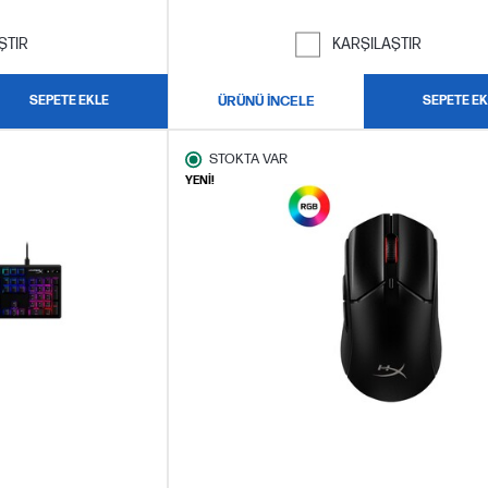
ŞTIR
KARŞILAŞTIR
SEPETE EKLE
ÜRÜNÜ İNCELE
SEPETE EK
STOKTA VAR
YENİ!