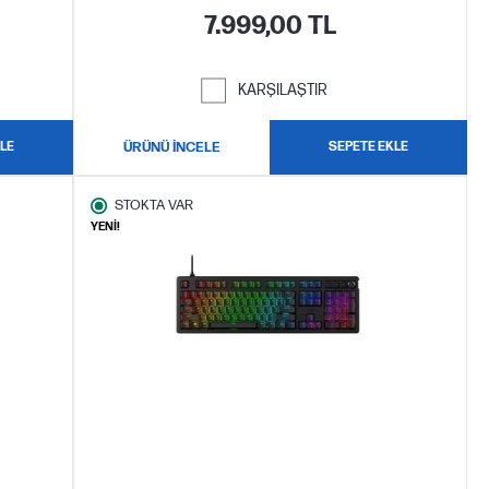
7.999,00 TL
KARŞILAŞTIR
LE
ÜRÜNÜ İNCELE
SEPETE EKLE
STOKTA VAR
YENİ!