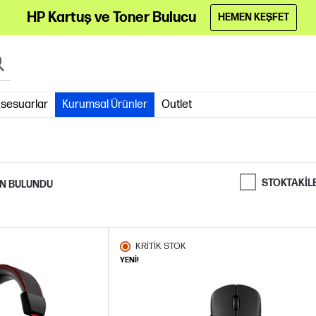
HP Kartuş ve Toner Bulucu
HEMEN KEŞFET
sesuarlar
Kurumsal Ürünler
Outlet
STOKTAKIL
N BULUNDU
KRİTİK STOK
YENİ!