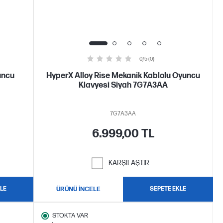
0/5 (0)
uncu
HyperX Alloy Rise Mekanik Kablolu Oyuncu
Klavyesi Siyah 7G7A3AA
7G7A3AA
6.999,00 TL
KARŞILAŞTIR
LE
ÜRÜNÜ İNCELE
SEPETE EKLE
STOKTA VAR