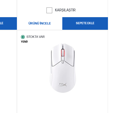
KARŞILAŞTIR
LE
ÜRÜNÜ İNCELE
SEPETE EKLE
STOKTA VAR
YENİ!