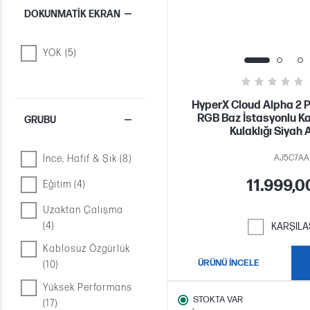
DOKUNMATIK EKRAN
YOK (5)
HyperX Cloud Alpha 2 PS
RGB Baz İstasyonlu K
GRUBU
Kulaklığı Siya
İnce, Hafif & Şık (8)
AJ5C7AA
11.999,0
Eğitim (4)
Uzaktan Çalışma
(4)
KARŞILA
Kablosuz Özgürlük
ÜRÜNÜ İNCELE
(10)
Yüksek Performans
STOKTA VAR
(17)