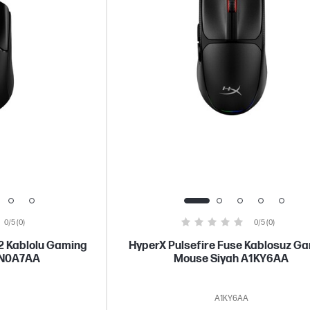
0/5 (0)
0/5 (0)
 2 Kablolu Gaming
HyperX Pulsefire Fuse Kablosuz G
6N0A7AA
Mouse Siyah A1KY6AA
A1KY6AA