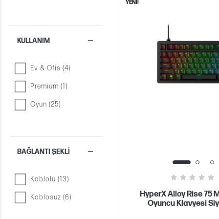
YENİ!
KULLANIM
Ev & Ofis (4)
Premium (1)
Oyun (25)
BAĞLANTI ŞEKLI
Kablolu (13)
HyperX Alloy Rise 75 
Kablosuz (6)
Oyuncu Klavyesi S