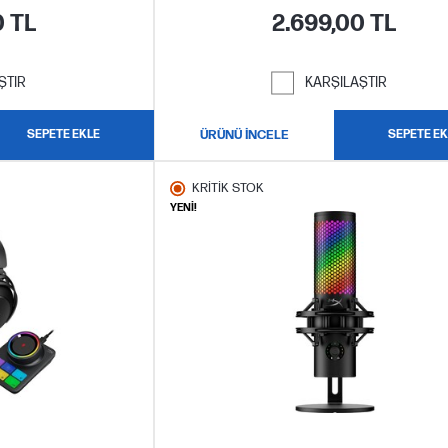
0 TL
2.699,00 TL
ŞTIR
KARŞILAŞTIR
SEPETE EKLE
ÜRÜNÜ İNCELE
SEPETE EK
KRİTİK STOK
YENİ!