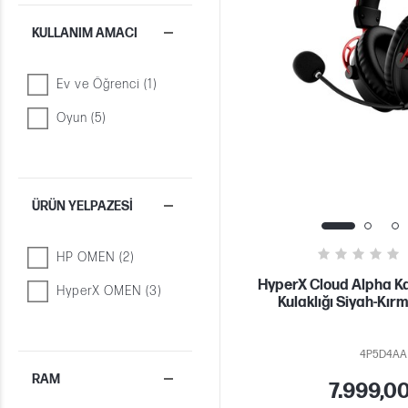
KULLANIM AMACI
Ev ve Öğrenci (1)
Oyun (5)
ÜRÜN YELPAZESI
HP OMEN (2)
HyperX Cloud Alpha K
HyperX OMEN (3)
Kulaklığı Siyah-Kır
4P5D4AA
RAM
7.999,0