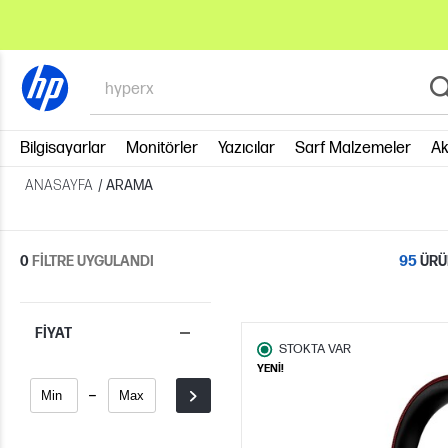
Bilgisayarlar
Monitörler
Yazıcılar
Sarf Malzemeler
Ak
ANASAYFA
/
ARAMA
95
0
FİLTRE UYGULANDI
ÜRÜ
FIYAT
STOKTA VAR
YENİ!
-