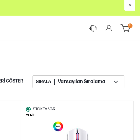
×
0
ERI GÖSTER
SIRALA
STOKTA VAR
YENİ!