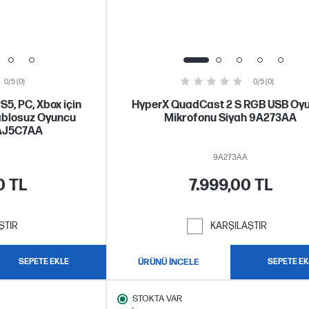
0/5 (0)
0/5 (0)
5, PC, Xbox için
HyperX QuadCast 2 S RGB USB Oy
ablosuz Oyuncu
Mikrofonu Siyah 9A273AA
h AJ5C7AA
9A273AA
0 TL
7.999,00 TL
ŞTIR
KARŞILAŞTIR
SEPETE EKLE
ÜRÜNÜ İNCELE
SEPETE EK
STOKTA VAR