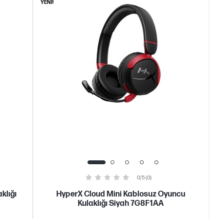
YENİ!
0/5 (0)
klığı
HyperX Cloud Mini Kablosuz Oyuncu
Kulaklığı Siyah 7G8F1AA