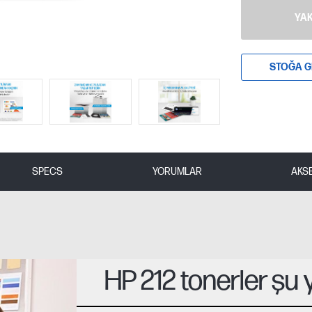
YAK
STOĞA G
SPECS
YORUMLAR
AKS
HP 212 tonerler şu ya