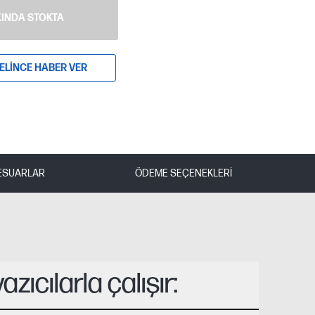
INDA STOKTA
ELINCE HABER VER
ESUARLAR
ÖDEME SEÇENEKLERI
zıcılarla çalışır: