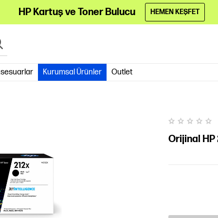
HP Kartuş ve Toner Bulucu
HEMEN KEŞFET
sesuarlar
Kurumsal Ürünler
Outlet
Orijinal H