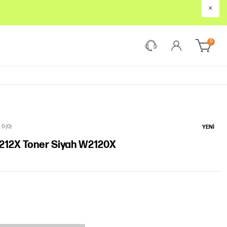
×
0
0 (0)
YENI
P 212X Toner Siyah W2120X