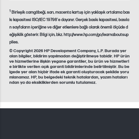
1
Birleşik camgöbeği, sarı, macenta kartuş için yaklaşık ortalama bas
kı kapasitesi ISO/IEC 19798'e dayanır. Gerçek baskı kapasitesi, basıla
n sayfaların içeriğine ve diğer etkenlere bağlı olarak önemli ölçüde d
eğişiklik gösterir. Bilgi için, bkz. http://www.hp.com/go/learnaboutsup
plies.
© Copyright 2026 HP Development Company, L.P. Burada yer
alan bilgiler, bildirim yapılmadan değiştirilmeye tabidir. HP ürün
ve hizmetlerine ilişkin yegane garantiler, bu ürün ve hizmetlerl
e birlikte verilen açık garanti bildirimlerinde belirtilmiştir. Bu be
lgede yer alan hiçbir ifade ek garanti oluşturacak şekilde yoru
mlanamaz. HP, bu belgedeki teknik hatalardan, yazım hataları
ndan ya da eksikliklerden sorumlu tutulamaz.