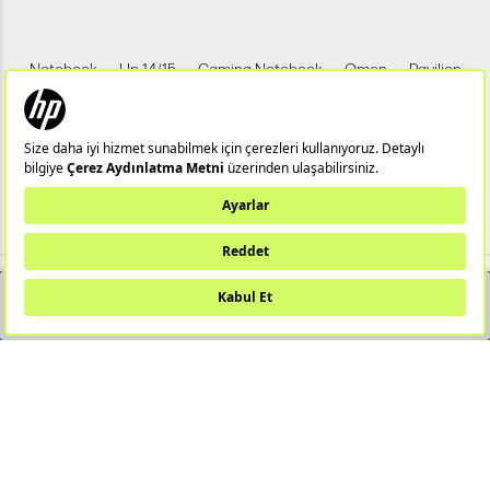
Notebook
Hp 14/15
Gaming Notebook
Omen
Pavilion
Pavilion Gaming
Spectre
Envy
Elite
Victus
ZBook
X360
Aero
ProDesk
HP IPS Monitör
HP LED Monitör
Bu web sitesi (hpstore.com.tr) HP Resmi İş Ortağı TUNGSTEN TEKNOLOJİ
SANAYİ VE TİCARET A.Ş tarafından yönetilmektedir.
YAKINDA STOKTA
T
-Soft