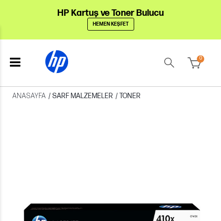
HP Kartuş ve Toner Bulucu
HEMEN KEŞFET
0
ANASAYFA
/
SARF MALZEMELER
/
TONER