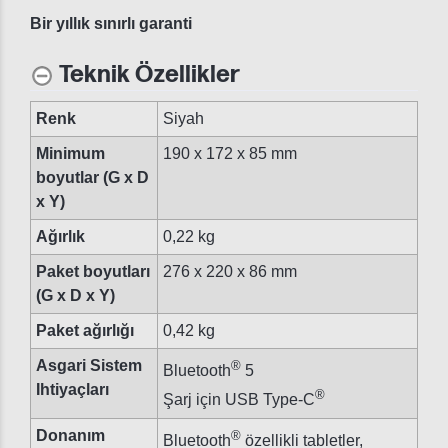
Bir yıllık sınırlı garanti
Teknik Özellikler
Renk
Siyah
Minimum
190 x 172 x 85 mm
boyutlar (G x D
x Y)
Ağırlık
0,22 kg
Paket boyutları
276 x 220 x 86 mm
(G x D x Y)
Paket ağırlığı
0,42 kg
Asgari Sistem
®
Bluetooth
5
Ihtiyaçları
®
Şarj için USB Type-C
Donanım
®
Bluetooth
özellikli tabletler,