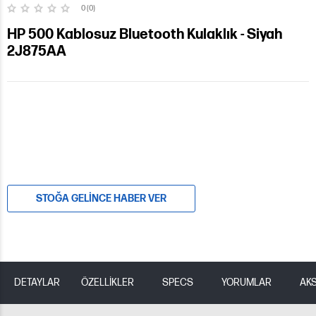
0 (0)
HP 500 Kablosuz Bluetooth Kulaklık - Siyah
2J875AA
STOĞA GELINCE HABER VER
DETAYLAR
ÖZELLİKLER
SPECS
YORUMLAR
AK