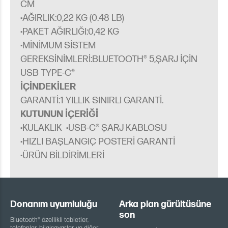
CM
·
AĞIRLIK:0,22 KG (0.48 LB)
·
PAKET AĞIRLIĞI:0,42 KG
·
MINIMUM SISTEM
GEREKSINIMLERI:BLUETOOTH® 5,ŞARJ IÇIN
USB TYPE-C®
İÇINDEKILER
GARANTI:1 YILLIK SINIRLI GARANTI.
KUTUNUN IÇERIĞI
·
KULAKLIK
·
USB-C® ŞARJ KABLOSU
·
HIZLI BAŞLANGIÇ POSTERI GARANTI
·
ÜRÜN BILDIRIMLERI
Donanım uyumluluğu
Arka plan gürültüsüne
son
Bluetooth® özellikli tabletler,
telefonlar, bilgisayarlar ve diğer