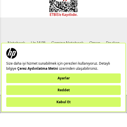
Notebook
Hp 14/15
Gaming Notebook
Omen
Pavilion
Pavilion Gaming
Spectre
Envy
Elite
Victus
ZBook
X360
Aero
ProDesk
HP IPS Monitör
HP LED Monitör
Bu web sitesi (hpstore.com.tr) HP Resmi İş Ortağı TUNGSTEN TEKNOLOJİ
SANAYİ VE TİCARET A.Ş tarafından yönetilmektedir.
YAKINDA STOKTA