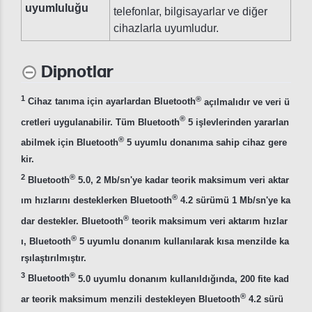
uyumluluğu
telefonlar, bilgisayarlar ve diğer
cihazlarla uyumludur.
Dipnotlar
1
®
Cihaz tanıma için ayarlardan Bluetooth
açılmalıdır ve veri ü
®
cretleri uygulanabilir. Tüm Bluetooth
5 işlevlerinden yararlan
®
abilmek için Bluetooth
5 uyumlu donanıma sahip cihaz gere
kir.
2
®
Bluetooth
5.0, 2 Mb/sn'ye kadar teorik maksimum veri aktar
®
ım hızlarını desteklerken Bluetooth
4.2 sürümü 1 Mb/sn'ye ka
®
dar destekler. Bluetooth
teorik maksimum veri aktarım hızlar
®
ı, Bluetooth
5 uyumlu donanım kullanılarak kısa menzilde ka
rşılaştırılmıştır.
3
®
Bluetooth
5.0 uyumlu donanım kullanıldığında, 200 fite kad
®
ar teorik maksimum menzili destekleyen Bluetooth
4.2 sürü