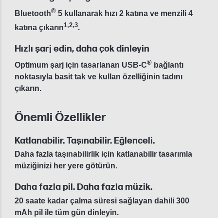
®
Bluetooth
5 kullanarak hızı 2 katına ve menzili 4
1
,
2
,
3
katına çıkarın
.
Hızlı şarj edin, daha çok dinleyin
®
Optimum şarj için tasarlanan USB-C
bağlantı
noktasıyla basit tak ve kullan özelliğinin tadını
çıkarın.
Önemli Özellikler
Katlanabilir. Taşınabilir. Eğlenceli.
Daha fazla taşınabilirlik için katlanabilir tasarımla
müziğinizi her yere götürün.
Daha fazla pil. Daha fazla müzik.
20 saate kadar çalma süresi sağlayan dahili 300
mAh pil ile tüm gün dinleyin.