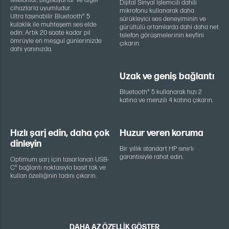
Dijital Sinyal İşlemcili dahili
cihazlarla uyumludur.
mikrofonu kullanarak daha
Ultra taşınabilir Bluetooth® 5
sürükleyici ses deneyiminin ve
kulaklık ile muhteşem ses elde
gürültülü ortamlarda dahi daha net
edin. Artık 20 saate kadar pil
telefon görüşmelerinin keyfini
ömrüyle en meşgul günlerinizde
çıkarın.
dahi yanınızda.
Uzak ve geniş bağlantı
Bluetooth® 5 kullanarak hızı 2
katına ve menzili 4 katına çıkarın.
Hızlı şarj edin, daha çok
Huzur veren koruma
dinleyin
Bir yıllık standart HP sınırlı
garantisiyle rahat edin.
Optimum şarj için tasarlanan USB-
C® bağlantı noktasıyla basit tak ve
kullan özelliğinin tadını çıkarın.
DAHA AZ ÖZELLİK GÖSTER