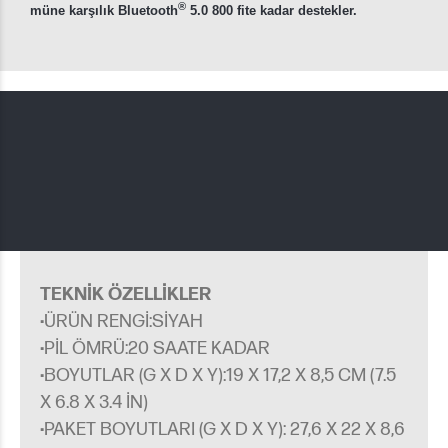
®
müne karşılık Bluetooth
5.0 800 fite kadar destekler.
TEKNIK ÖZELLIKLER
·
ÜRÜN RENGI:SIYAH
·
PIL ÖMRÜ:20 SAATE KADAR
·
BOYUTLAR (G X D X Y):19 X 17,2 X 8,5 CM (7.5
X 6.8 X 3.4 IN)
·
PAKET BOYUTLARI (G X D X Y): 27,6 X 22 X 8,6