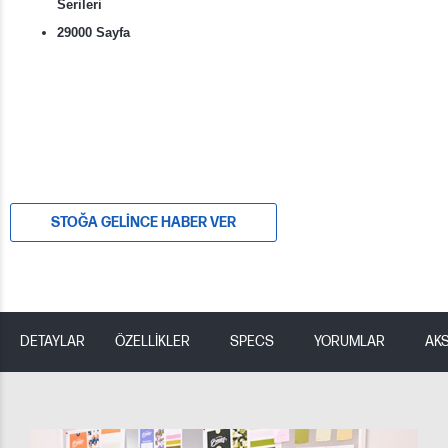
Serileri
29000 Sayfa
STOĞA GELINCE HABER VER
DETAYLAR
ÖZELLİKLER
SPECS
YORUMLAR
AK