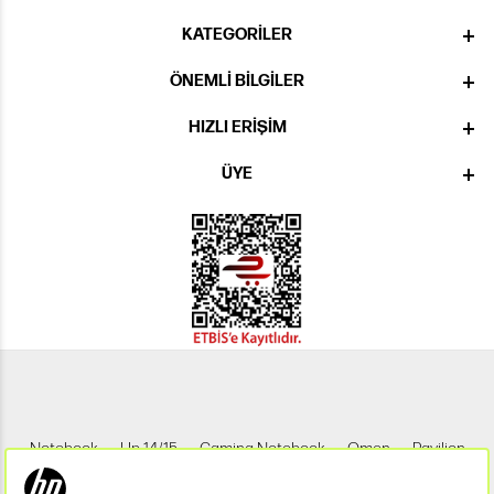
KATEGORILER
ÖNEMLI BILGILER
HIZLI ERIŞIM
ÜYE
Notebook
Hp 14/15
Gaming Notebook
Omen
Pavilion
Pavilion Gaming
Spectre
Envy
Elite
Victus
ZBook