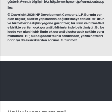
gösterir. Ayrıntılı bilgi için bkz. http://www.hp.com/go/learnaboutsupp
lies.
© Copyright 2026 HP Development Company, L.P. Burada yer
alan bilgiler, bildirim yapılmadan değiştirilmeye tabidir. HP ürün
ve hizmetlerine ilişkin yegane garantiler, bu ürün ve hizmetlerl
e birlikte verilen açık garanti bildirimlerinde belirtilmiştir. Bu be
lgede yer alan hiçbir ifade ek garanti oluşturacak şekilde yoru
mlanamaz. HP, bu belgedeki teknik hatalardan, yazım hataları
ndan ya da eksikliklerden sorumlu tutulamaz.