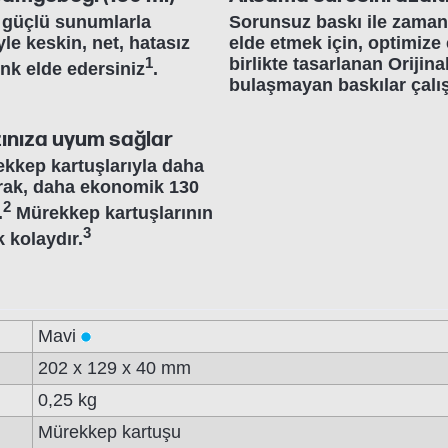
i, güçlü sunumlarla
Sorunsuz baskı ile zaman k
yle keskin, net, hatasız
elde etmek için, optimize 
1
birlikte tasarlanan Orijin
renk elde edersiniz
.
bulaşmayan baskılar çal
zınıza uyum sağlar
ekkep kartuşlarıyla daha
larak, daha ekonomik 130
2
.
Mürekkep kartuşlarının
3
 kolaydır.
Mavi
202 x 129 x 40 mm
0,25 kg
Mürekkep kartuşu