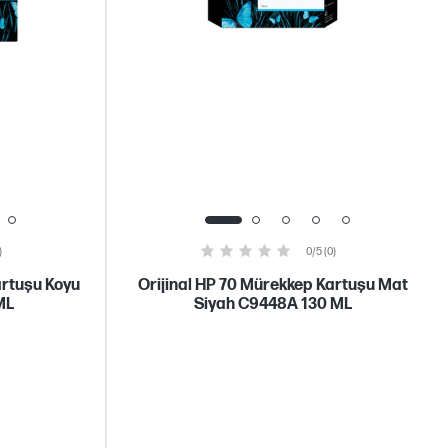
)
0/5 (0)
artuşu Koyu
Orijinal HP 70 Mürekkep Kartuşu Mat
ML
Siyah C9448A 130 ML