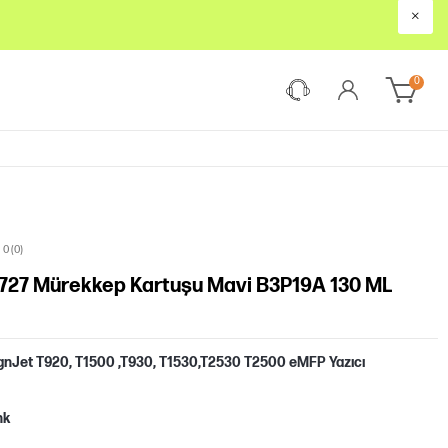
×
0
0 (0)
P 727 Mürekkep Kartuşu Mavi B3P19A 130 ML
gnJet T920, T1500 ,T930, T1530,T2530 T2500 eMFP Yazıcı
nk