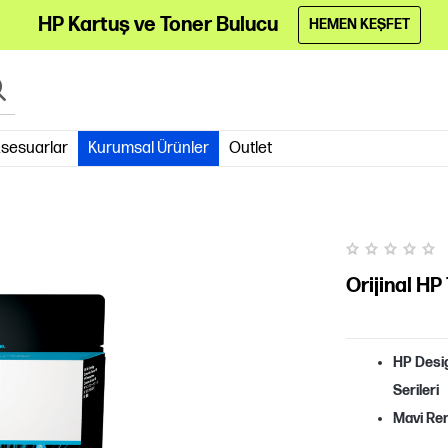
HP Kartuş ve Toner Bulucu
HEMEN KEŞFET
sesuarlar
Kurumsal Ürünler
Outlet
Orijinal H
HP Desi
Serileri
Mavi Re