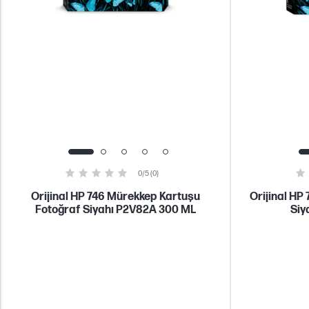
0/5 (0)
Orijinal HP 746 Mürekkep Kartuşu
Orijinal HP
Fotoğraf Siyahı P2V82A 300 ML
Siy