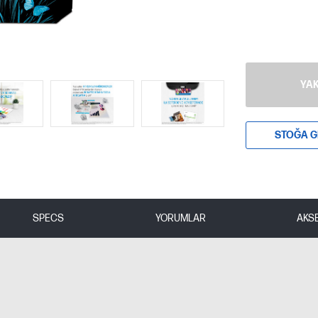
YAK
STOĞA G
SPECS
YORUMLAR
AKS