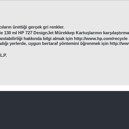
arın ürettiği gerçek gri renkler.
le 130 ml HP 727 DesignJet Mürekkep Kartuşlarının karşılaştırma
anılabilirliği hakkında bilgi almak için http://www.hp.com/recyc
dığı yerlerde, uygun bertaraf yöntemini öğrenmek için http://
L.P.