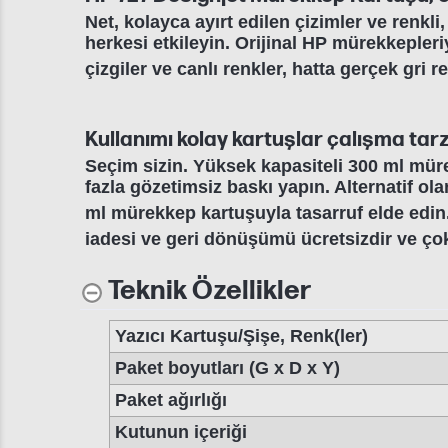
Net, kolayca ayırt edilen çizimler ve renkl
herkesi etkileyin. Orijinal HP mürekkepleri
çizgiler ve canlı renkler, hatta gerçek gri 
Kullanımı kolay kartuşlar çalışma tar
Seçim sizin. Yüksek kapasiteli 300 ml mür
fazla gözetimsiz baskı yapın. Alternatif o
ml mürekkep kartuşuyla tasarruf elde edin
iadesi ve geri dönüşümü ücretsizdir ve çok
Teknik Özellikler
Yazıcı Kartuşu/Şişe, Renk(ler)
Paket boyutları (G x D x Y)
Paket ağırlığı
Kutunun içeriği