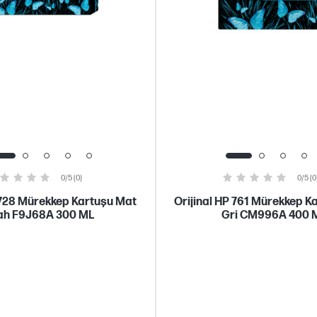
0/5 (0)
0/5 (0
 728 Mürekkep Kartuşu Mat
Orijinal HP 761 Mürekkep K
ah F9J68A 300 ML
Gri CM996A 400 