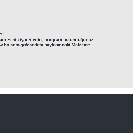
sı.
le adresini ziyaret edin; program bulunduğunuz
www.hp.com/go/ecodata sayfasındaki Malzeme