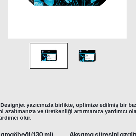
signjet yazıcınızla birlikte, optimize edilmiş bir bas
i azaltmanıza ve üretkenliği artırmanıza yardımcı ola
rdımcı olur.
camgöbeği (130 ml)
Aksama süresini azaltır