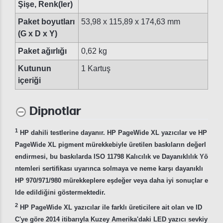
Şişe, Renk(ler)
Paket boyutları
53,98 x 115,89 x 174,63 mm
(G x D x Y)
Paket ağırlığı
0,62 kg
Kutunun
1 Kartuş
içeriği
Dipnotlar
1
HP dahili testlerine dayanır. HP PageWide XL yazıcılar ve HP
PageWide XL pigment mürekkebiyle üretilen baskıların değerl
endirmesi, bu baskılarda ISO 11798 Kalıcılık ve Dayanıklılık Yö
ntemleri sertifikası uyarınca solmaya ve neme karşı dayanıklı
HP 970/971/980 mürekkeplere eşdeğer veya daha iyi sonuçlar e
lde edildiğini göstermektedir.
2
HP PageWide XL yazıcılar ile farklı üreticilere ait olan ve ID
C'ye göre 2014 itibarıyla Kuzey Amerika'daki LED yazıcı sevkiy