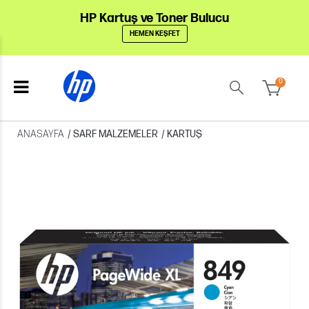
HP Kartuş ve Toner Bulucu
HEMEN KEŞFET
0
ANASAYFA
/
SARF MALZEMELER
/
KARTUŞ