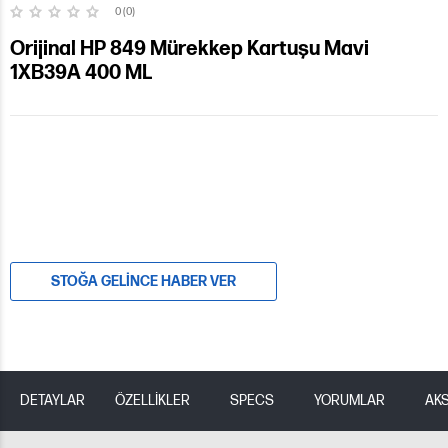
0 (0)
Orijinal HP 849 Mürekkep Kartuşu Mavi
1XB39A 400 ML
STOĞA GELINCE HABER VER
DETAYLAR
ÖZELLİKLER
SPECS
YORUMLAR
AK