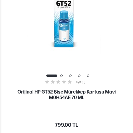
0/5 (0)
Orijinal HP GT52 Şişe Mürekkep Kartuşu Mavi
M0H54AE 70 ML
799,00 TL