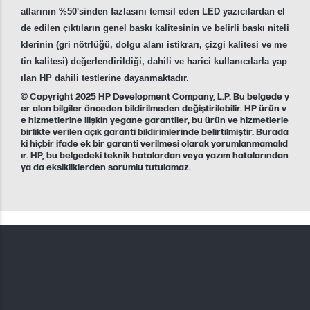
atlarının %50'sinden fazlasını temsil eden LED yazıcılardan el
de edilen çıktıların genel baskı kalitesinin ve belirli baskı niteli
klerinin (gri nötrlüğü, dolgu alanı istikrarı, çizgi kalitesi ve me
tin kalitesi) değerlendirildiği, dahili ve harici kullanıcılarla yap
ılan HP dahili testlerine dayanmaktadır.
© Copyright 2025 HP Development Company, L.P. Bu belgede y
er alan bilgiler önceden bildirilmeden değiştirilebilir. HP ürün v
e hizmetlerine ilişkin yegane garantiler, bu ürün ve hizmetlerle
birlikte verilen açık garanti bildirimlerinde belirtilmiştir. Burada
ki hiçbir ifade ek bir garanti verilmesi olarak yorumlanmamalıd
ır. HP, bu belgedeki teknik hatalardan veya yazım hatalarından
ya da eksikliklerden sorumlu tutulamaz.