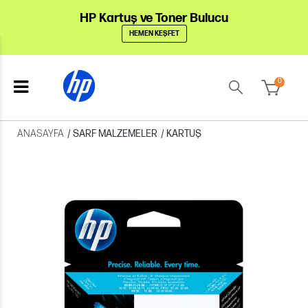
HP Kartuş ve Toner Bulucu
HEMEN KEŞFET
0
ANASAYFA
/
SARF MALZEMELER
/
KARTUŞ