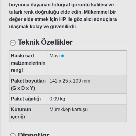
boyunca dayanan fotoğraf görüntü kalitesi ve
tutarlı renk doğruluğu elde edin. Mükemmel bir
değer elde etmek için HP ile göz alıcı sonuçlara
ulaşmak kolay ve güvenilirdir.
Teknik Özellikler
Baskı sarf
Mavi
malzemelerinin
rengi
Paket boyutları
142 x 25 x 109 mm
(G x D x Y)
Paket ağırlığı
0,09 kg
Kutunun
Mürekkep kartuşu
içeriği
Dipnotlar