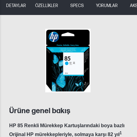
DETAYLAR
ÖZELLİKLER
SPECS
YORUMLAR
AK
Ürüne genel bakış
HP 85 Renkli Mürekkep Kartuşlarındaki boya bazlı
1
Orijinal HP mürekkepleriyle, solmaya karşı 82 yıl