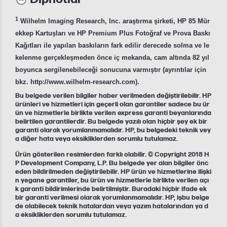
1
Wilhelm Imaging Research, Inc. araştırma şirketi, HP 85 Mür
ekkep Kartuşları ve HP Premium Plus Fotoğraf ve Prova Baskı
Kağıtları ile yapılan baskıların fark edilir derecede solma ve le
kelenme gerçekleşmeden önce iç mekanda, cam altında 82 yıl
boyunca sergilenebileceği sonucuna varmıştır (ayrıntılar için
bkz. http://www.wilhelm-research.com).
Bu belgede verilen bilgiler haber verilmeden değiştirilebilir. HP
ürünleri ve hizmetleri için geçerli olan garantiler sadece bu ür
ün ve hizmetlerle birlikte verilen express garanti beyanlarında
belirtilen garantilerdir. Bu belgede yazılı olan hiçbir şey ek bir
garanti olarak yorumlanmamalıdır. HP, bu belgedeki teknik vey
a diğer hata veya eksikliklerden sorumlu tutulamaz.
Ürün gösterilen resimlerden farklı olabilir. © Copyright 2018 H
P Development Company, L.P. Bu belgede yer alan bilgiler önc
eden bildirilmeden değiştirilebilir. HP ürün ve hizmetlerine ilişki
n yegane garantiler, bu ürün ve hizmetlerle birlikte verilen açı
k garanti bildirimlerinde belirtilmiştir. Buradaki hiçbir ifade ek
bir garanti verilmesi olarak yorumlanmamalıdır. HP, işbu belge
de olabilecek teknik hatalardan veya yazım hatalarından ya d
a eksikliklerden sorumlu tutulamaz.