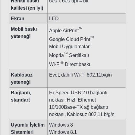
Renkli baskı
600 x 600 dpi 4 bit
kalitesi (en iyi)
Ekran
LED
Mobil baskı
™
Apple AirPrint
yeteneği
™
Google Cloud Print
Mobil Uygulamalar
™
Mopria
Sertifikalı
®
Wi-Fi
Direct baskı
Kablosuz
Evet, dahili Wi-Fi 802.11b/g/n
yeteneği
Bağlantı,
Hi-Speed USB 2.0 bağlantı
standart
noktası, Hızlı Ethernet
10/100Base-TX ağ bağlantı
noktası, Kablosuz 802.11 b/g/n
Uyumlu İşletim
Windows 8
Sistemleri
Windows 8.1