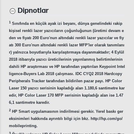
Dipnotlar
1
Sınıfında en küçük ayak izi beyanı, dünya genelindeki rakip
kişisel renkli lazer yazıcıların çoğunluğunun (üretimi devam e
den ve fiyatı 200 Euro'nun altındaki renkli lazer yazıcılar ve fiy
atı 300 Euro'nun altındaki renkli lazer MFP'ler olarak tanımlanı
r) yalnızca boyutlarıyla karşılaştırmaya dayanmaktadır; 4 Eylül
2018 itibarıyla yazıcı üreticilerinin yayınlanmış belirtimlerinin
dahili HP araştırması ve HP tarafından yaptırılan Keypoint Intel
ligence-Buyers Lab 2018 çalışması. IDC CYQ2 2018 Hardcopy
Peripherals Tracker tarafından bildirilen pazar payı. HP Color
Laser 150 yazıcı serisinin kapladığı alan 1.180,6 santimetre kar
edir, HP Color Laser 170 MFP serisinin kapladığı alan ise 1.47
6,1 santimetre karedir.
2
HP Smart uygulamasının indirilmesi gerekir. Yerel baskı ger
eksinimleri hakkında ayrıntılı bilgi için bkz. http://hp.com/go/
mobileprinting.
3