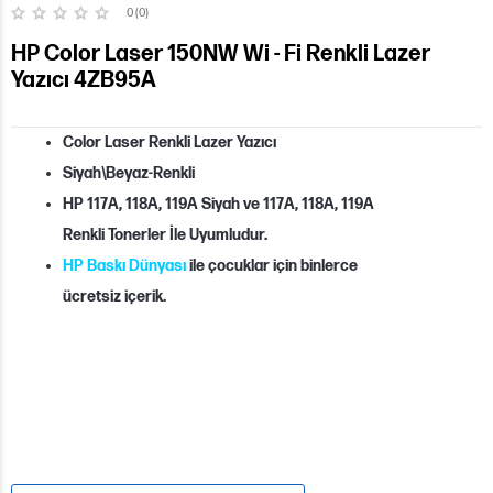
0 (0)
HP Color Laser 150NW Wi - Fi Renkli Lazer
Yazıcı 4ZB95A
Color Laser
Renkli Lazer Yazıcı
Siyah\Beyaz-Renkli
HP 117A, 118A, 119A Siyah ve
117A, 118A, 119A
Renkli
Tonerler İle Uyumludur.
HP Baskı Dünyası
ile çocuklar için binlerce
ücretsiz içerik.