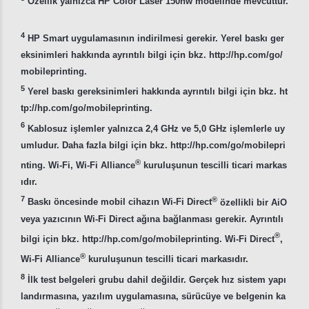
Özellik yalnızca HP Color Laser 150nw modelinde mevcuttur.
4
HP Smart uygulamasının indirilmesi gerekir. Yerel baskı ger
eksinimleri hakkında ayrıntılı bilgi için bkz. http://hp.com/go/
mobileprinting.
5
Yerel baskı gereksinimleri hakkında ayrıntılı bilgi için bkz. ht
tp://hp.com/go/mobileprinting.
6
Kablosuz işlemler yalnızca 2,4 GHz ve 5,0 GHz işlemlerle uy
umludur. Daha fazla bilgi için bkz. http://hp.com/go/mobilepri
®
nting. Wi-Fi, Wi-Fi Alliance
kuruluşunun tescilli ticari markas
ıdır.
7
®
Baskı öncesinde mobil cihazın Wi-Fi Direct
özellikli bir AiO
veya yazıcının Wi-Fi Direct ağına bağlanması gerekir. Ayrıntılı
®
bilgi için bkz. http://hp.com/go/mobileprinting. Wi-Fi Direct
,
®
Wi-Fi Alliance
kuruluşunun tescilli ticari markasıdır.
8
İlk test belgeleri grubu dahil değildir. Gerçek hız sistem yapı
landırmasına, yazılım uygulamasına, sürücüye ve belgenin ka