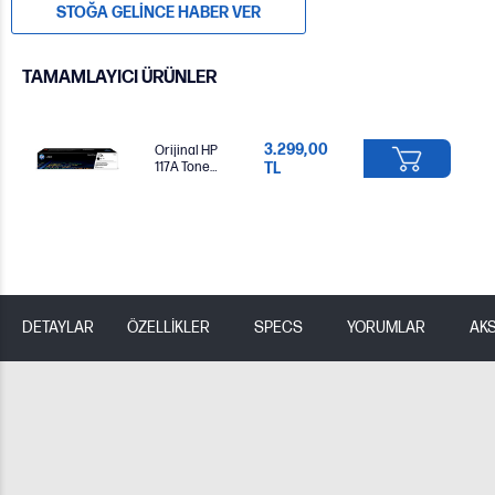
STOĞA GELINCE HABER VER
TAMAMLAYICI ÜRÜNLER
3.299,00
Orijinal HP
117A Toner
TL
Siyah
W2070A
DETAYLAR
ÖZELLİKLER
SPECS
YORUMLAR
AK