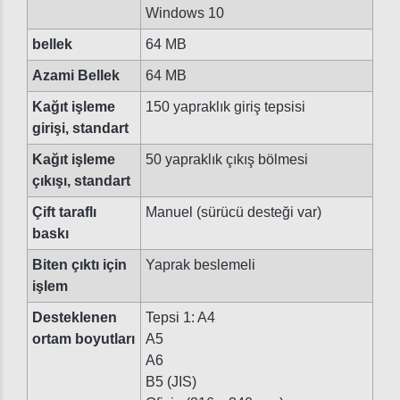
Windows 10
bellek
64 MB
Azami Bellek
64 MB
Kağıt işleme
150 yapraklık giriş tepsisi
girişi, standart
Kağıt işleme
50 yapraklık çıkış bölmesi
çıkışı, standart
Çift taraflı
Manuel (sürücü desteği var)
baskı
Biten çıktı için
Yaprak beslemeli
işlem
Desteklenen
Tepsi 1: A4
ortam boyutları
A5
A6
B5 (JIS)