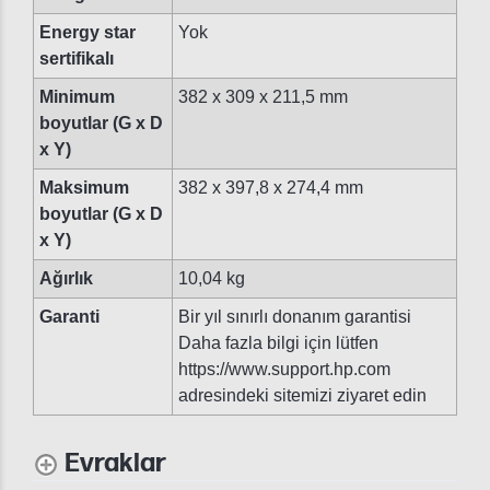
Energy star
Yok
sertifikalı
Minimum
382 x 309 x 211,5 mm
boyutlar (G x D
x Y)
Maksimum
382 x 397,8 x 274,4 mm
boyutlar (G x D
x Y)
Ağırlık
10,04 kg
Garanti
Bir yıl sınırlı donanım garantisi
Daha fazla bilgi için lütfen
https://www.support.hp.com
adresindeki sitemizi ziyaret edin
Evraklar