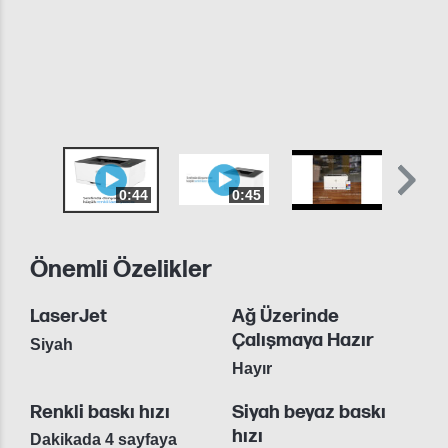
0:44
0:45
Önemli Özelikler
LaserJet
Ağ Üzerinde
Çalışmaya Hazır
Siyah
Hayır
Renkli baskı hızı
Siyah beyaz baskı
hızı
Dakikada 4 sayfaya