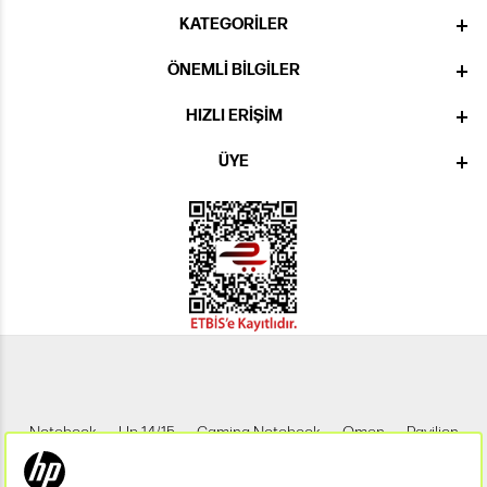
KATEGORILER
ÖNEMLI BILGILER
HIZLI ERIŞIM
ÜYE
Notebook
Hp 14/15
Gaming Notebook
Omen
Pavilion
Pavilion Gaming
Spectre
Envy
Elite
Victus
ZBook