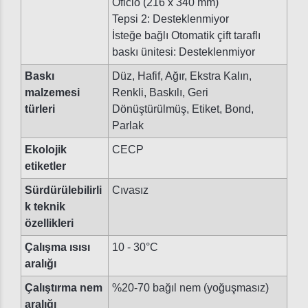
Oficio (216 x 340 mm)
Tepsi 2: Desteklenmiyor
İsteğe bağlı Otomatik çift taraflı
baskı ünitesi: Desteklenmiyor
Baskı
Düz, Hafif, Ağır, Ekstra Kalın,
malzemesi
Renkli, Baskılı, Geri
türleri
Dönüştürülmüş, Etiket, Bond,
Parlak
Ekolojik
CECP
etiketler
Sürdürülebilirli
Cıvasız
k teknik
özellikleri
Çalışma ısısı
10 - 30°C
aralığı
Çalıştırma nem
%20-70 bağıl nem (yoğuşmasız)
aralığı