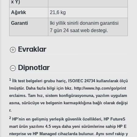
x Y)
Ağırlık
21,6 kg
Garanti
Iki yillik sinirli donanim garantisi
7 gün 24 saat web destegi.
Evraklar
Dipnotlar
1
İlk test belgeleri grubu hariç, ISO/IEC 24734 kullanılarak ölçü
lmüştür. Daha fazla bilgi için bkz. http://www.hp.com/go/print
erclaims. Tam hız, sistem konfigürasyonuna, yazılım uygulam
asına, sürücüye ve belgenin karmaşıklığına bağlı olarak değişi
r.
2
HP'nin en gelişmiş yerleşik güvenlik özellikleri, HP FutureS
mart ürün yazılımı 4.5 veya daha yeni sürümlerine sahip HP E
nterprise ve HP Managed cihazlarda bulunur. Aynı sınıf rakip y