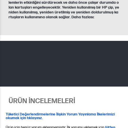
lemlerin etkinliğini sürdürecek ve daha önce çalışır durumda o
lan kartuşları engelleyecektir. Yeniden kullanılmış bir HP çip, ye
niden kullanılmış, yeniden üretilmiş ve yeniden doldurulmuş ka
rtuşların kullanımına olanak sağlar. Daha fazlası:
ÜRÜN İNCELEMELERİ
Tüketici Değerlendirmelerine İlişkin Yorum Yayınlama İlkelerimizi
okumak için tıklayınız.
Ürün için henüz yorum eklenmemiştir. İlk yorumu eklemek için
lütfen