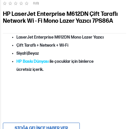
0 (0)
HP LaserJet Enterprise M612DN Çift Taraflı
Network Wi - Fi Mono Lazer Yazıcı 7PS86A
LaserJet Enterprise M612DN
Mono Lazer Yazıcı
Çift Taraflı + Network + Wi-Fi
Siyah\Beyaz
HP Baskı Dünyası
ile çocuklar için binlerce
ücretsiz içerik.
STOĞA GELINCE HABER VER