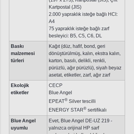
Kartpostal (JIS)
2.000 yapraklık isteğe bağlı HCI:
A4
75 yapraklık isteğe bağlı zarf
besleyici: B5, C5, C6, DL
Baskı
Kağıt (düz, hafif, bond, geri
malzemesi
dönüştürülmüş, kalın, ekstra kalın,
türleri
karton, basılı, delikli, renkli,
pürüzlü, ağır pürüzlü), siyah beyaz
asetat, etiketler, zarf, ağır zarf
Ekolojik
CECP
etiketler
Blue Angel
®
EPEAT
Silver tescilli
®
ENERGY STAR
sertifikalı
Blue Angel
Evet, Blue Angel DE-UZ 219 -
uyumlu
yalnızca orijinal HP sarf