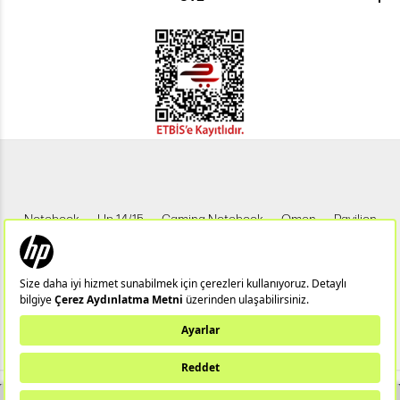
Notebook
Hp 14/15
Gaming Notebook
Omen
Pavilion
Pavilion Gaming
Spectre
Envy
Elite
Victus
ZBook
X360
Aero
ProDesk
HP IPS Monitör
HP LED Monitör
Bu web sitesi (hpstore.com.tr) HP Resmi İş Ortağı TUNGSTEN TEKNOLOJİ