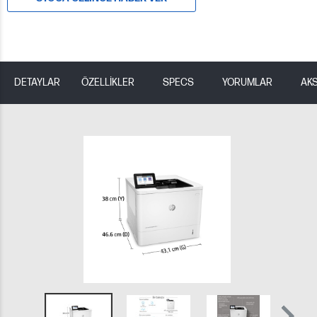
DETAYLAR
ÖZELLİKLER
SPECS
YORUMLAR
AK