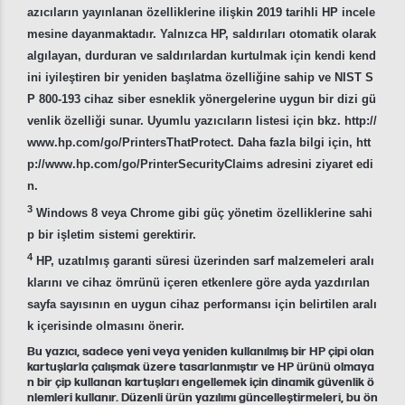
azıcıların yayınlanan özelliklerine ilişkin 2019 tarihli HP incele
mesine dayanmaktadır. Yalnızca HP, saldırıları otomatik olarak
algılayan, durduran ve saldırılardan kurtulmak için kendi kend
ini iyileştiren bir yeniden başlatma özelliğine sahip ve NIST S
P 800-193 cihaz siber esneklik yönergelerine uygun bir dizi gü
venlik özelliği sunar. Uyumlu yazıcıların listesi için bkz. http://
www.hp.com/go/PrintersThatProtect. Daha fazla bilgi için, htt
p://www.hp.com/go/PrinterSecurityClaims adresini ziyaret edi
n.
3
Windows 8 veya Chrome gibi güç yönetim özelliklerine sahi
p bir işletim sistemi gerektirir.
4
HP, uzatılmış garanti süresi üzerinden sarf malzemeleri aralı
klarını ve cihaz ömrünü içeren etkenlere göre ayda yazdırılan
sayfa sayısının en uygun cihaz performansı için belirtilen aralı
k içerisinde olmasını önerir.
Bu yazıcı, sadece yeni veya yeniden kullanılmış bir HP çipi olan
kartuşlarla çalışmak üzere tasarlanmıştır ve HP ürünü olmaya
n bir çip kullanan kartuşları engellemek için dinamik güvenlik ö
nlemleri kullanır. Düzenli ürün yazılımı güncelleştirmeleri, bu ön