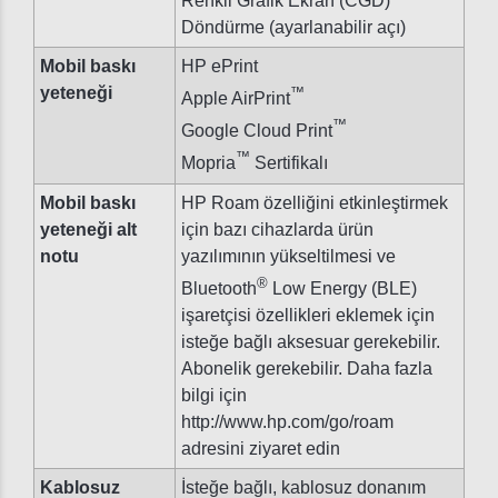
Renkli Grafik Ekran (CGD)
Döndürme (ayarlanabilir açı)
Mobil baskı
HP ePrint
yeteneği
™
Apple AirPrint
™
Google Cloud Print
™
Mopria
Sertifikalı
Mobil baskı
HP Roam özelliğini etkinleştirmek
yeteneği alt
için bazı cihazlarda ürün
notu
yazılımının yükseltilmesi ve
®
Bluetooth
Low Energy (BLE)
işaretçisi özellikleri eklemek için
isteğe bağlı aksesuar gerekebilir.
Abonelik gerekebilir. Daha fazla
bilgi için
http://www.hp.com/go/roam
adresini ziyaret edin
Kablosuz
İsteğe bağlı, kablosuz donanım