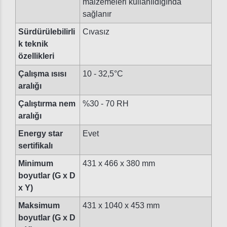
malzemeleri kullanıldığında
sağlanır
Sürdürülebilirli
Cıvasız
k teknik
özellikleri
Çalışma ısısı
10 - 32,5°C
aralığı
Çalıştırma nem
%30 - 70 RH
aralığı
Energy star
Evet
sertifikalı
Minimum
431 x 466 x 380 mm
boyutlar (G x D
x Y)
Maksimum
431 x 1040 x 453 mm
boyutlar (G x D