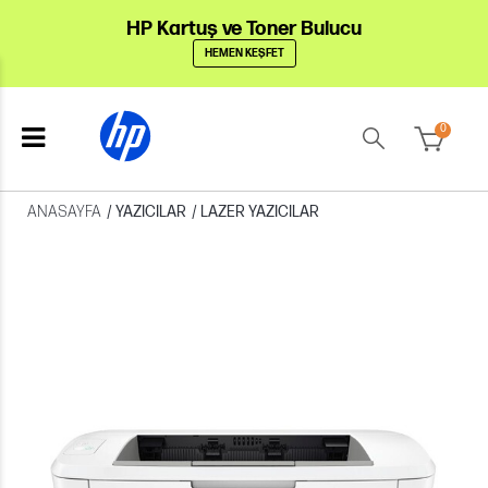
HP Kartuş ve Toner Bulucu
HEMEN KEŞFET
0
ANASAYFA
/
YAZICILAR
/
LAZER YAZICILAR