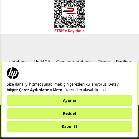
Notebook
Hp 14/15
Gaming Notebook
Omen
Pavilion
Pavilion Gaming
Spectre
Envy
Elite
Victus
ZBook
X360
Aero
ProDesk
HP IPS Monitör
HP LED Monitör
5.699,00 TL
Bu web sitesi (hpstore.com.tr) HP Resmi İş Ortağı TUNGSTEN TEKNOLOJİ
SANAYİ VE TİCARET A.Ş tarafından yönetilmektedir.
SEPETE EKLE