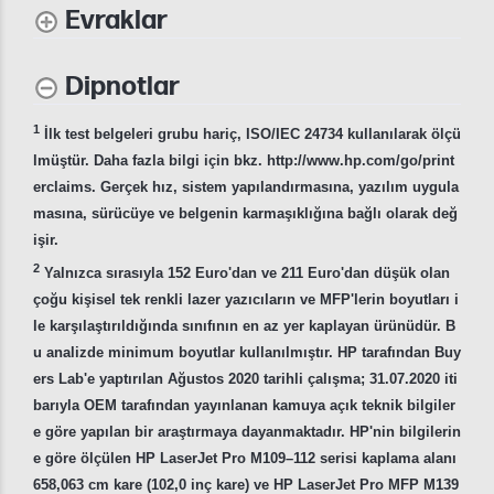
Evraklar
Dipnotlar
1
İlk test belgeleri grubu hariç, ISO/IEC 24734 kullanılarak ölçü
lmüştür. Daha fazla bilgi için bkz. http://www.hp.com/go/print
erclaims. Gerçek hız, sistem yapılandırmasına, yazılım uygula
masına, sürücüye ve belgenin karmaşıklığına bağlı olarak değ
işir.
2
Yalnızca sırasıyla 152 Euro'dan ve 211 Euro'dan düşük olan
çoğu kişisel tek renkli lazer yazıcıların ve MFP'lerin boyutları i
le karşılaştırıldığında sınıfının en az yer kaplayan ürünüdür. B
u analizde minimum boyutlar kullanılmıştır. HP tarafından Buy
ers Lab'e yaptırılan Ağustos 2020 tarihli çalışma; 31.07.2020 iti
barıyla OEM tarafından yayınlanan kamuya açık teknik bilgiler
e göre yapılan bir araştırmaya dayanmaktadır. HP'nin bilgilerin
e göre ölçülen HP LaserJet Pro M109–112 serisi kaplama alanı
658,063 cm kare (102,0 inç kare) ve HP LaserJet Pro MFP M139