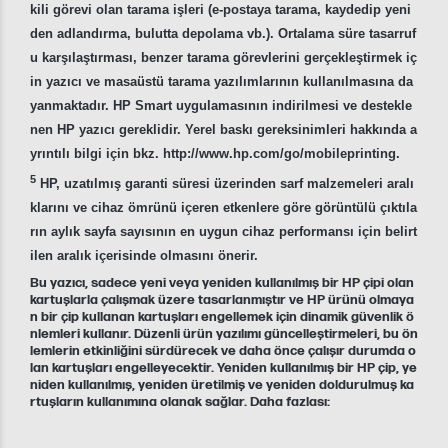
kili görevi olan tarama işleri (e-postaya tarama, kaydedip yeni
den adlandırma, bulutta depolama vb.). Ortalama süre tasarruf
u karşılaştırması, benzer tarama görevlerini gerçekleştirmek iç
in yazıcı ve masaüstü tarama yazılımlarının kullanılmasına da
yanmaktadır. HP Smart uygulamasının indirilmesi ve destekle
nen HP yazıcı gereklidir. Yerel baskı gereksinimleri hakkında a
yrıntılı bilgi için bkz. http://www.hp.com/go/mobileprinting.
5
HP, uzatılmış garanti süresi üzerinden sarf malzemeleri aralı
klarını ve cihaz ömrünü içeren etkenlere göre görüntülü çıktıla
rın aylık sayfa sayısının en uygun cihaz performansı için belirt
ilen aralık içerisinde olmasını önerir.
Bu yazıcı, sadece yeni veya yeniden kullanılmış bir HP çipi olan
kartuşlarla çalışmak üzere tasarlanmıştır ve HP ürünü olmaya
n bir çip kullanan kartuşları engellemek için dinamik güvenlik ö
nlemleri kullanır. Düzenli ürün yazılımı güncelleştirmeleri, bu ön
lemlerin etkinliğini sürdürecek ve daha önce çalışır durumda o
lan kartuşları engelleyecektir. Yeniden kullanılmış bir HP çip, ye
niden kullanılmış, yeniden üretilmiş ve yeniden doldurulmuş ka
rtuşların kullanımına olanak sağlar. Daha fazlası: