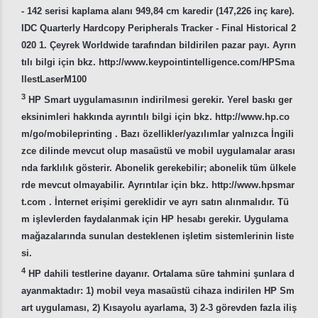
- 142 serisi kaplama alanı 949,84 cm karedir (147,226 inç kare).
IDC Quarterly Hardcopy Peripherals Tracker - Final Historical 2
020 1. Çeyrek Worldwide tarafından bildirilen pazar payı. Ayrın
tılı bilgi için bkz. http://www.keypointintelligence.com/HPSma
llestLaserM100
3
HP Smart uygulamasının indirilmesi gerekir. Yerel baskı ger
eksinimleri hakkında ayrıntılı bilgi için bkz. http://www.hp.co
m/go/mobileprinting . Bazı özellikler/yazılımlar yalnızca İngili
zce dilinde mevcut olup masaüstü ve mobil uygulamalar arası
nda farklılık gösterir. Abonelik gerekebilir; abonelik tüm ülkele
rde mevcut olmayabilir. Ayrıntılar için bkz. http://www.hpsmar
t.com . İnternet erişimi gereklidir ve ayrı satın alınmalıdır. Tü
m işlevlerden faydalanmak için HP hesabı gerekir. Uygulama
mağazalarında sunulan desteklenen işletim sistemlerinin liste
si.
4
HP dahili testlerine dayanır. Ortalama süre tahmini şunlara d
ayanmaktadır: 1) mobil veya masaüstü cihaza indirilen HP Sm
art uygulaması, 2) Kısayolu ayarlama, 3) 2-3 görevden fazla iliş