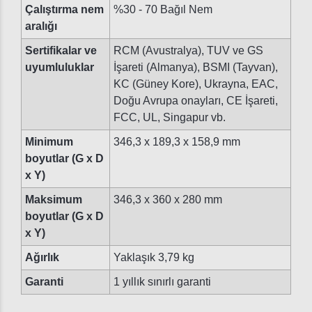
Çalıştırma nem
%30 - 70 Bağıl Nem
aralığı
Sertifikalar ve
RCM (Avustralya), TUV ve GS
uyumluluklar
İşareti (Almanya), BSMI (Tayvan),
KC (Güney Kore), Ukrayna, EAC,
Doğu Avrupa onayları, CE İşareti,
FCC, UL, Singapur vb.
Minimum
346,3 x 189,3 x 158,9 mm
boyutlar (G x D
x Y)
Maksimum
346,3 x 360 x 280 mm
boyutlar (G x D
x Y)
Ağırlık
Yaklaşık 3,79 kg
Garanti
1 yıllık sınırlı garanti