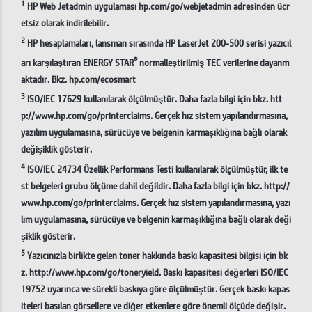
1
HP Web Jetadmin uygulaması hp.com/go/webjetadmin adresinden ücr
etsiz olarak indirilebilir.
2
HP hesaplamaları, lansman sırasında HP LaserJet 200-500 serisi yazıcıl
®
arı karşılaştıran ENERGY STAR
normalleştirilmiş TEC verilerine dayanm
aktadır. Bkz. hp.com/ecosmart
3
ISO/IEC 17629 kullanılarak ölçülmüştür. Daha fazla bilgi için bkz. htt
p://www.hp.com/go/printerclaims. Gerçek hız sistem yapılandırmasına,
yazılım uygulamasına, sürücüye ve belgenin karmaşıklığına bağlı olarak
değişiklik gösterir.
4
ISO/IEC 24734 Özellik Performans Testi kullanılarak ölçülmüştür, ilk te
st belgeleri grubu ölçüme dahil değildir. Daha fazla bilgi için bkz. http://
www.hp.com/go/printerclaims. Gerçek hız sistem yapılandırmasına, yazı
lım uygulamasına, sürücüye ve belgenin karmaşıklığına bağlı olarak deği
şiklik gösterir.
5
Yazıcınızla birlikte gelen toner hakkında baskı kapasitesi bilgisi için bk
z. http://www.hp.com/go/toneryield. Baskı kapasitesi değerleri ISO/IEC
19752 uyarınca ve sürekli baskıya göre ölçülmüştür. Gerçek baskı kapas
iteleri basılan görsellere ve diğer etkenlere göre önemli ölçüde değişir.