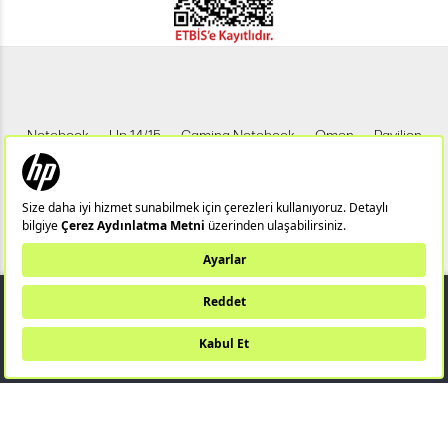
Notebook
Hp 14/15
Gaming Notebook
Omen
Pavilion
Pavilion Gaming
Spectre
Envy
Elite
Victus
ZBook
X360
Aero
ProDesk
HP IPS Monitör
HP LED Monitör
11.499,00 TL
Bu web sitesi (hpstore.com.tr) HP Resmi İş Ortağı TUNGSTEN TEKNOLOJİ
SANAYİ VE TİCARET A.Ş tarafından yönetilmektedir.
SEPETE EKLE