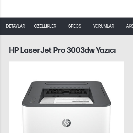
DETAYLAR
ÖZELLİKLER
SPECS
YORUMLAR
AK
HP LaserJet Pro 3003dw Yazıcı