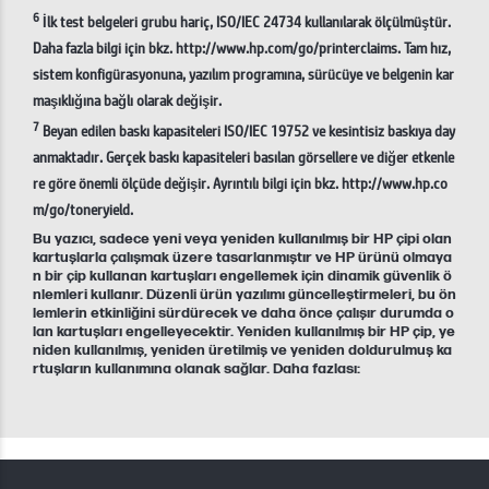
6
İlk test belgeleri grubu hariç, ISO/IEC 24734 kullanılarak ölçülmüştür.
Daha fazla bilgi için bkz. http://www.hp.com/go/printerclaims. Tam hız,
sistem konfigürasyonuna, yazılım programına, sürücüye ve belgenin kar
maşıklığına bağlı olarak değişir.
7
Beyan edilen baskı kapasiteleri ISO/IEC 19752 ve kesintisiz baskıya day
anmaktadır. Gerçek baskı kapasiteleri basılan görsellere ve diğer etkenle
re göre önemli ölçüde değişir. Ayrıntılı bilgi için bkz. http://www.hp.co
m/go/toneryield.
Bu yazıcı, sadece yeni veya yeniden kullanılmış bir HP çipi olan
kartuşlarla çalışmak üzere tasarlanmıştır ve HP ürünü olmaya
n bir çip kullanan kartuşları engellemek için dinamik güvenlik ö
nlemleri kullanır. Düzenli ürün yazılımı güncelleştirmeleri, bu ön
lemlerin etkinliğini sürdürecek ve daha önce çalışır durumda o
lan kartuşları engelleyecektir. Yeniden kullanılmış bir HP çip, ye
niden kullanılmış, yeniden üretilmiş ve yeniden doldurulmuş ka
rtuşların kullanımına olanak sağlar. Daha fazlası: