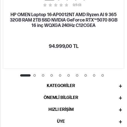
0/5 (0)
HP OMEN Laptop 16-AP0012NT AMD Ryzen AI 9 365
32GB RAM 2TB SSD NVIDIA GeForce RTX™5070 8GB
16 inç WQXGA 240Hz C12CGEA
94.999,00 TL
KATEGORILER
ÖNEMLI BILGILER
HIZLI ERIŞIM
ÜYE