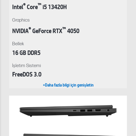
®
™
Intel
Core
i5 13420H
Graphics
®
™
NVIDIA
GeForce RTX
4050
Bellek
16 GB DDR5
İşletim Sistemi
FreeDOS 3.0
+Daha fazla bilgi için genişletin