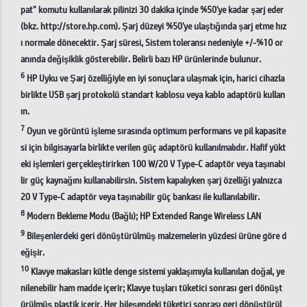
pat" komutu kullanılarak pilinizi 30 dakika içinde %50'ye kadar şarj eder
(bkz. http://store.hp.com). Şarj düzeyi %50'ye ulaştığında şarj etme hız
ı normale dönecektir. Şarj süresi, Sistem toleransı nedeniyle +/-%10 or
anında değişiklik gösterebilir. Belirli bazı HP ürünlerinde bulunur.
6
HP Uyku ve Şarj özelliğiyle en iyi sonuçlara ulaşmak için, harici cihazla
birlikte USB şarj protokolü standart kablosu veya kablo adaptörü kullan
ın.
7
Oyun ve görüntü işleme sırasında optimum performans ve pil kapasite
si için bilgisayarla birlikte verilen güç adaptörü kullanılmalıdır. Hafif yükt
eki işlemleri gerçekleştirirken 100 W/20 V Type-C adaptör veya taşınabi
lir güç kaynağını kullanabilirsin. Sistem kapalıyken şarj özelliği yalnızca
20 V Type-C adaptör veya taşınabilir güç bankası ile kullanılabilir.
8
Modern Bekleme Modu (Bağlı); HP Extended Range Wireless LAN
9
Bileşenlerdeki geri dönüştürülmüş malzemelerin yüzdesi ürüne göre d
eğişir.
10
Klavye makasları kütle denge sistemi yaklaşımıyla kullanılan doğal, ye
nilenebilir ham madde içerir; Klavye tuşları tüketici sonrası geri dönüşt
ürülmüş plastik içerir. Her bileşendeki tüketici sonrası geri dönüştürül