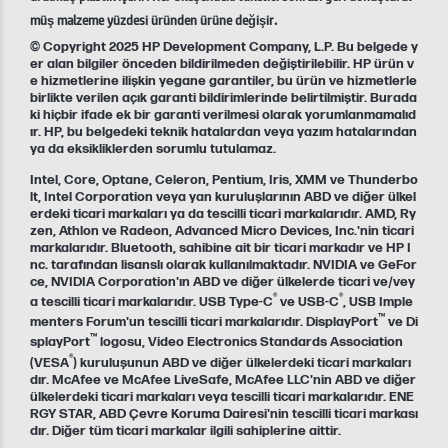
müş malzeme yüzdesi üründen ürüne değişir.
© Copyright 2025 HP Development Company, L.P. Bu belgede y
er alan bilgiler önceden bildirilmeden değiştirilebilir. HP ürün v
e hizmetlerine ilişkin yegane garantiler, bu ürün ve hizmetlerle
birlikte verilen açık garanti bildirimlerinde belirtilmiştir. Burada
ki hiçbir ifade ek bir garanti verilmesi olarak yorumlanmamalıd
ır. HP, bu belgedeki teknik hatalardan veya yazım hatalarından
ya da eksikliklerden sorumlu tutulamaz.
Intel, Core, Optane, Celeron, Pentium, Iris, XMM ve Thunderbo
lt, Intel Corporation veya yan kuruluşlarının ABD ve diğer ülkel
erdeki ticari markaları ya da tescilli ticari markalarıdır. AMD, Ry
zen, Athlon ve Radeon, Advanced Micro Devices, Inc.'nin ticari
markalarıdır. Bluetooth, sahibine ait bir ticari markadır ve HP I
nc. tarafından lisanslı olarak kullanılmaktadır. NVIDIA ve GeFor
ce, NVIDIA Corporation'ın ABD ve diğer ülkelerde ticari ve/vey
®
®
a tescilli ticari markalarıdır. USB Type-C
ve USB-C
, USB Imple
™
menters Forum'un tescilli ticari markalarıdır. DisplayPort
ve Di
™
splayPort
logosu, Video Electronics Standards Association
®
(VESA
) kuruluşunun ABD ve diğer ülkelerdeki ticari markaları
dır. McAfee ve McAfee LiveSafe, McAfee LLC'nin ABD ve diğer
ülkelerdeki ticari markaları veya tescilli ticari markalarıdır. ENE
RGY STAR, ABD Çevre Koruma Dairesi'nin tescilli ticari markası
dır. Diğer tüm ticari markalar ilgili sahiplerine aittir.