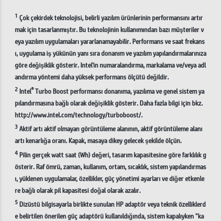
1
Çok çekirdek teknolojisi, belirli yazılım ürünlerinin performansını artır
mak için tasarlanmıştır. Bu teknolojinin kullanımından bazı müşteriler v
eya yazılım uygulamaları yararlanamayabilir. Performans ve saat frekans
ı, uygulama iş yükünün yanı sıra donanım ve yazılım yapılandırmalarınıza
göre değişiklik gösterir. Intel'in numaralandırma, markalama ve/veya adl
andırma yöntemi daha yüksek performans ölçütü değildir.
2
®
Intel
Turbo Boost performansı donanıma, yazılıma ve genel sistem ya
pılandırmasına bağlı olarak değişiklik gösterir. Daha fazla bilgi için bkz.
http://www.intel.com/technology/turboboost/.
3
Aktif artı aktif olmayan görüntüleme alanının, aktif görüntüleme alanı
artı kenarlığa oranı. Kapak, masaya dikey gelecek şekilde ölçün.
4
Pilin gerçek watt saat (Wh) değeri, tasarım kapasitesine göre farklılık g
österir. Raf ömrü, zaman, kullanım, ortam, sıcaklık, sistem yapılandırmas
ı, yüklenen uygulamalar, özellikler, güç yönetimi ayarları ve diğer etkenle
re bağlı olarak pil kapasitesi doğal olarak azalır.
5
Dizüstü bilgisayarla birlikte sunulan HP adaptör veya teknik özelliklerd
e belirtilen önerilen güç adaptörü kullanıldığında, sistem kapalıyken "ka