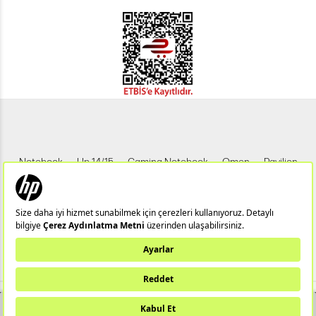
Notebook
Hp 14/15
Gaming Notebook
Omen
Pavilion
Pavilion Gaming
Spectre
Envy
Elite
Victus
ZBook
X360
Aero
ProDesk
HP IPS Monitör
HP LED Monitör
Bu web sitesi (hpstore.com.tr) HP Resmi İş Ortağı TUNGSTEN TEKNOLOJİ
SANAYİ VE TİCARET A.Ş tarafından yönetilmektedir.
YAKINDA STOKTA