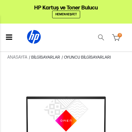
HP Kartuş ve Toner Bulucu
HEMEN KEŞFET
0
ANASAYFA
/
BILGISAYARLAR
/
OYUNCU BILGISAYARLARI