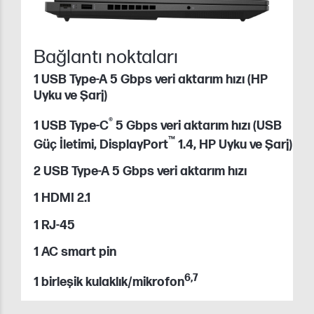
Bağlantı noktaları
1 USB Type-A 5 Gbps veri aktarım hızı (HP
Uyku ve Şarj)
®
1 USB Type-C
5 Gbps veri aktarım hızı (USB
™
Güç İletimi, DisplayPort
1.4, HP Uyku ve Şarj)
2 USB Type-A 5 Gbps veri aktarım hızı
1 HDMI 2.1
1 RJ-45
1 AC smart pin
6
,
7
1 birleşik kulaklık/mikrofon