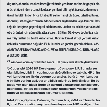
diğinde, abonelik iptal edilmediği takdirde yenileme tarihinde geçerli ola
n ücret üzerinden otomatik olarak yenilenir. Bir aylık ücretsiz deneme s
üresinin bitiminden önce iptal edilirse herhangi bir ücret tahsil edilmez.
Aboneliği istediğiniz zaman Adobe Hesabı sayfanızdan veya Müşteri Des
teği ile iletişime geçerek iptal edebilirsiniz. Lütfen bu teklifte yer alan Ad
obe ürünleri için güncel fiyatlara bakın. Eğitim, OEM veya toplu lisansla
ma müşterileri bu teklifi kullanamaz. Alıcının ikamet ettiği yerdeki kullan
ılabilirlik durumuna bağlıdır. Ek hükümler ve şartlar geçerli olabilir. YAS
ALAR TARAFINDAN YASAKLANDIĞI VEYA SINIRLANDIRILDIĞI DURUMLARD
A GEÇERSİZDİR.
21
Windows etkinleştirildikten sonra 180 gün içinde etkinleştirilmelidir.
© Copyright 2026 HP Development Company, L.P. Burada yer
alan bilgiler, bildirim yapılmadan değiştirilmeye tabidir. HP ürün
ve hizmetlerine ilişkin yegane garantiler, bu ürün ve hizmetlerl
e birlikte verilen açık garanti bildirimlerinde belirtilmiştir. Bu be
lgede yer alan hiçbir ifade ek garanti oluşturacak şekilde yoru
mlanamaz. HP, bu belgedeki teknik hatalardan, yazım hataları
ndan ya da eksikliklerden sorumlu tutulamaz.
Intel, Core, Optane, Celeron, Pentium, Iris, XMM ve Thunderbo
lt, Intel Corporation veya yan kuruluşlarının ABD ve diğer ülkel