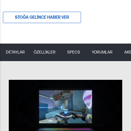
STOĞA GELINCE HABER VER
DETAYLAR
ÖZELLİKLER
SPECS
YORUMLAR
AK