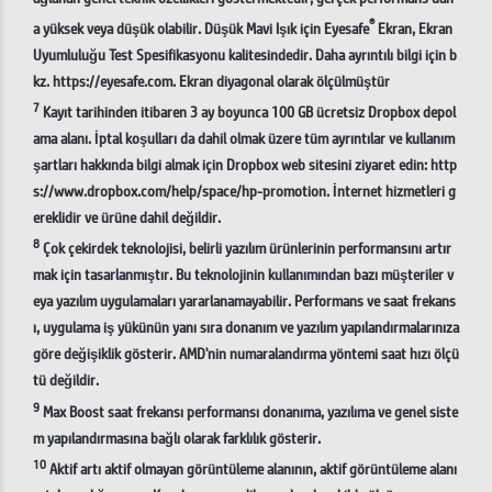
®
a yüksek veya düşük olabilir. Düşük Mavi Işık için Eyesafe
Ekran, Ekran
Uyumluluğu Test Spesifikasyonu kalitesindedir. Daha ayrıntılı bilgi için b
kz. https://eyesafe.com. Ekran diyagonal olarak ölçülmüştür
7
Kayıt tarihinden itibaren 3 ay boyunca 100 GB ücretsiz Dropbox depol
ama alanı. İptal koşulları da dahil olmak üzere tüm ayrıntılar ve kullanım
şartları hakkında bilgi almak için Dropbox web sitesini ziyaret edin: http
s://www.dropbox.com/help/space/hp-promotion. İnternet hizmetleri g
ereklidir ve ürüne dahil değildir.
8
Çok çekirdek teknolojisi, belirli yazılım ürünlerinin performansını artır
mak için tasarlanmıştır. Bu teknolojinin kullanımından bazı müşteriler v
eya yazılım uygulamaları yararlanamayabilir. Performans ve saat frekans
ı, uygulama iş yükünün yanı sıra donanım ve yazılım yapılandırmalarınıza
göre değişiklik gösterir. AMD'nin numaralandırma yöntemi saat hızı ölçü
tü değildir.
9
Max Boost saat frekansı performansı donanıma, yazılıma ve genel siste
m yapılandırmasına bağlı olarak farklılık gösterir.
10
Aktif artı aktif olmayan görüntüleme alanının, aktif görüntüleme alanı