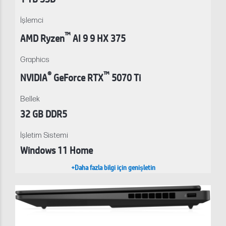
İşlemci
™
AMD Ryzen
AI 9 9 HX 375
Graphics
®
™
NVIDIA
GeForce RTX
5070 Ti
Bellek
32 GB DDR5
İşletim Sistemi
Windows 11 Home
+Daha fazla bilgi için genişletin