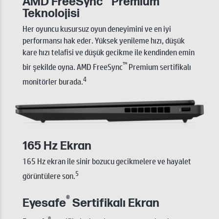
AMD FreeSync
Premium
Teknolojisi
Her oyuncu kusursuz oyun deneyimini ve en iyi
performansı hak eder. Yüksek yenileme hızı, düşük
kare hızı telafisi ve düşük gecikme ile kendinden emin
™
bir şekilde oyna. AMD FreeSync
Premium sertifikalı
4
monitörler burada.
165 Hz Ekran
165 Hz ekran ile sinir bozucu gecikmelere ve hayalet
5
görüntülere son.
®
Eyesafe
Sertifikalı Ekran
®