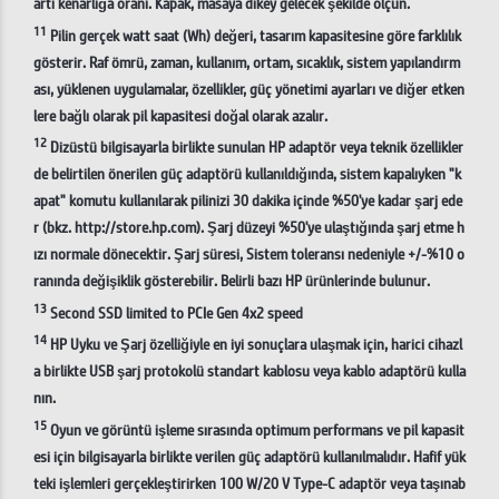
artı kenarlığa oranı. Kapak, masaya dikey gelecek şekilde ölçün.
11
Pilin gerçek watt saat (Wh) değeri, tasarım kapasitesine göre farklılık
gösterir. Raf ömrü, zaman, kullanım, ortam, sıcaklık, sistem yapılandırm
ası, yüklenen uygulamalar, özellikler, güç yönetimi ayarları ve diğer etken
lere bağlı olarak pil kapasitesi doğal olarak azalır.
12
Dizüstü bilgisayarla birlikte sunulan HP adaptör veya teknik özellikler
de belirtilen önerilen güç adaptörü kullanıldığında, sistem kapalıyken "k
apat" komutu kullanılarak pilinizi 30 dakika içinde %50'ye kadar şarj ede
r (bkz. http://store.hp.com). Şarj düzeyi %50'ye ulaştığında şarj etme h
ızı normale dönecektir. Şarj süresi, Sistem toleransı nedeniyle +/-%10 o
ranında değişiklik gösterebilir. Belirli bazı HP ürünlerinde bulunur.
13
Second SSD limited to PCIe Gen 4x2 speed
14
HP Uyku ve Şarj özelliğiyle en iyi sonuçlara ulaşmak için, harici cihazl
a birlikte USB şarj protokolü standart kablosu veya kablo adaptörü kulla
nın.
15
Oyun ve görüntü işleme sırasında optimum performans ve pil kapasit
esi için bilgisayarla birlikte verilen güç adaptörü kullanılmalıdır. Hafif yük
teki işlemleri gerçekleştirirken 100 W/20 V Type-C adaptör veya taşınab