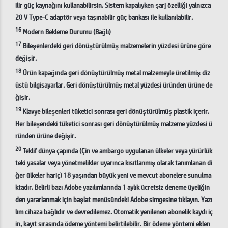
ilir güç kaynağını kullanabilirsin. Sistem kapalıyken şarj özelliği yalnızca
20 V Type-C adaptör veya taşınabilir güç bankası ile kullanılabilir.
16
Modern Bekleme Durumu (Bağlı)
17
Bileşenlerdeki geri dönüştürülmüş malzemelerin yüzdesi ürüne göre
değişir.
18
Ürün kapağında geri dönüştürülmüş metal malzemeyle üretilmiş diz
üstü bilgisayarlar. Geri dönüştürülmüş metal yüzdesi üründen ürüne de
ğişir.
19
Klavye bileşenleri tüketici sonrası geri dönüştürülmüş plastik içerir.
Her bileşendeki tüketici sonrası geri dönüştürülmüş malzeme yüzdesi ü
ründen ürüne değişir.
20
Teklif dünya çapında (Çin ve ambargo uygulanan ülkeler veya yürürlük
teki yasalar veya yönetmelikler uyarınca kısıtlanmış olarak tanımlanan di
ğer ülkeler hariç) 18 yaşından büyük yeni ve mevcut abonelere sunulma
ktadır. Belirli bazı Adobe yazılımlarında 1 aylık ücretsiz deneme üyeliğin
den yararlanmak için başlat menüsündeki Adobe simgesine tıklayın. Yazı
lım cihaza bağlıdır ve devredilemez. Otomatik yenilenen abonelik kaydı iç
in, kayıt sırasında ödeme yöntemi belirtilebilir. Bir ödeme yöntemi eklen