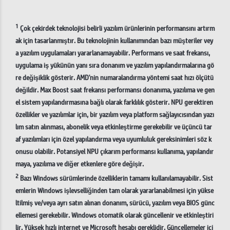
1
Çok çekirdek teknolojisi belirli yazılım ürünlerinin performansını artırm
ak için tasarlanmıştır. Bu teknolojinin kullanımından bazı müşteriler vey
a yazılım uygulamaları yararlanamayabilir. Performans ve saat frekansı,
uygulama iş yükünün yanı sıra donanım ve yazılım yapılandırmalarına gö
re değişiklik gösterir. AMD'nin numaralandırma yöntemi saat hızı ölçütü
değildir. Max Boost saat frekansı performansı donanıma, yazılıma ve gen
el sistem yapılandırmasına bağlı olarak farklılık gösterir. NPU gerektiren
özellikler ve yazılımlar için, bir yazılım veya platform sağlayıcısından yazı
lım satın alınması, abonelik veya etkinleştirme gerekebilir ve üçüncü tar
af yazılımları için özel yapılandırma veya uyumluluk gereksinimleri söz k
onusu olabilir. Potansiyel NPU çıkarım performansı kullanıma, yapılandır
maya, yazılıma ve diğer etkenlere göre değişir.
2
Bazı Windows sürümlerinde özelliklerin tamamı kullanılamayabilir. Sist
emlerin Windows işlevselliğinden tam olarak yararlanabilmesi için yükse
ltilmiş ve/veya ayrı satın alınan donanım, sürücü, yazılım veya BIOS günc
ellemesi gerekebilir. Windows otomatik olarak güncellenir ve etkinleştiri
lir. Yüksek hızlı internet ve Microsoft hesabı gereklidir. Güncellemeler içi