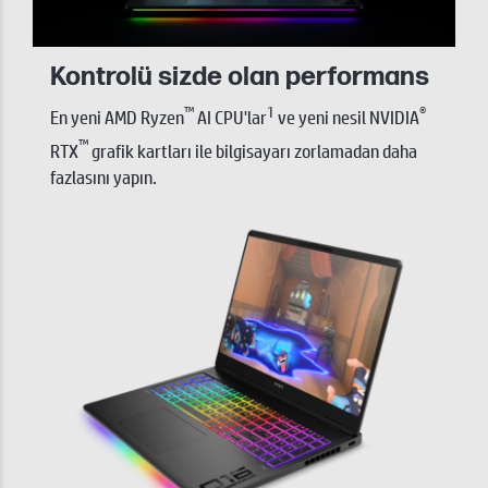
Kontrolü sizde olan performans
™
1
®
En yeni AMD Ryzen
AI CPU'lar
ve yeni nesil NVIDIA
™
RTX
grafik kartları ile bilgisayarı zorlamadan daha
fazlasını yapın.