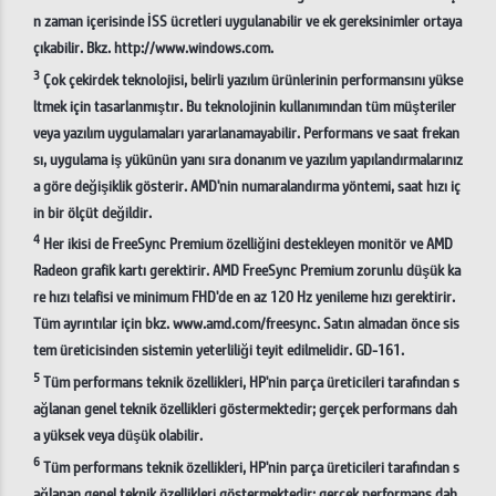
n zaman içerisinde İSS ücretleri uygulanabilir ve ek gereksinimler ortaya
çıkabilir. Bkz. http://www.windows.com.
3
Çok çekirdek teknolojisi, belirli yazılım ürünlerinin performansını yükse
ltmek için tasarlanmıştır. Bu teknolojinin kullanımından tüm müşteriler
veya yazılım uygulamaları yararlanamayabilir. Performans ve saat frekan
sı, uygulama iş yükünün yanı sıra donanım ve yazılım yapılandırmalarınız
a göre değişiklik gösterir. AMD'nin numaralandırma yöntemi, saat hızı iç
in bir ölçüt değildir.
4
Her ikisi de FreeSync Premium özelliğini destekleyen monitör ve AMD
Radeon grafik kartı gerektirir. AMD FreeSync Premium zorunlu düşük ka
re hızı telafisi ve minimum FHD'de en az 120 Hz yenileme hızı gerektirir.
Tüm ayrıntılar için bkz. www.amd.com/freesync. Satın almadan önce sis
tem üreticisinden sistemin yeterliliği teyit edilmelidir. GD-161.
5
Tüm performans teknik özellikleri, HP'nin parça üreticileri tarafından s
ağlanan genel teknik özellikleri göstermektedir; gerçek performans dah
a yüksek veya düşük olabilir.
6
Tüm performans teknik özellikleri, HP'nin parça üreticileri tarafından s
ağlanan genel teknik özellikleri göstermektedir; gerçek performans dah