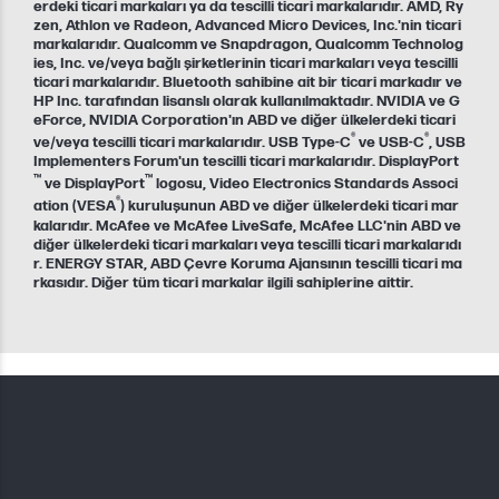
erdeki ticari markaları ya da tescilli ticari markalarıdır. AMD, Ry
zen, Athlon ve Radeon, Advanced Micro Devices, Inc.'nin ticari
markalarıdır. Qualcomm ve Snapdragon, Qualcomm Technolog
ies, Inc. ve/veya bağlı şirketlerinin ticari markaları veya tescilli
ticari markalarıdır. Bluetooth sahibine ait bir ticari markadır ve
HP Inc. tarafından lisanslı olarak kullanılmaktadır. NVIDIA ve G
eForce, NVIDIA Corporation'ın ABD ve diğer ülkelerdeki ticari
®
®
ve/veya tescilli ticari markalarıdır. USB Type-C
ve USB-C
, USB
Implementers Forum'un tescilli ticari markalarıdır. DisplayPort
™
™
ve DisplayPort
logosu, Video Electronics Standards Associ
®
ation (VESA
) kuruluşunun ABD ve diğer ülkelerdeki ticari mar
kalarıdır. McAfee ve McAfee LiveSafe, McAfee LLC'nin ABD ve
diğer ülkelerdeki ticari markaları veya tescilli ticari markalarıdı
r. ENERGY STAR, ABD Çevre Koruma Ajansının tescilli ticari ma
rkasıdır. Diğer tüm ticari markalar ilgili sahiplerine aittir.