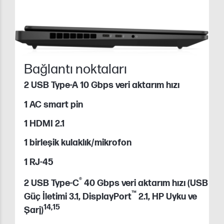
Bağlantı noktaları
2 USB Type-A 10 Gbps veri aktarım hızı
1 AC smart pin
1 HDMI 2.1
1 birleşik kulaklık/mikrofon
1 RJ-45
®
2 USB Type-C
40 Gbps veri aktarım hızı (USB
™
Güç İletimi 3.1, DisplayPort
2.1, HP Uyku ve
14
,
15
Şarj)