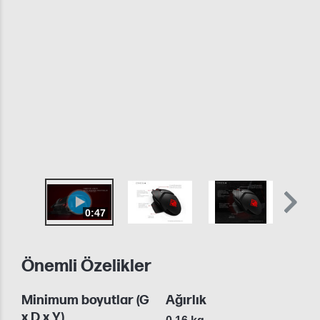
0:47
Önemli Özelikler
Minimum boyutlar (G
Ağırlık
x D x Y)