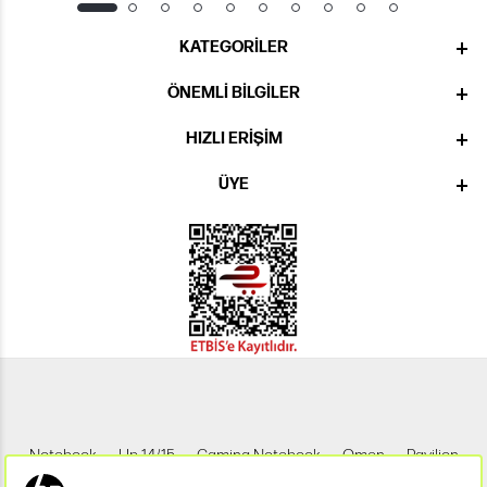
KATEGORILER
ÖNEMLI BILGILER
HIZLI ERIŞIM
ÜYE
Notebook
Hp 14/15
Gaming Notebook
Omen
Pavilion