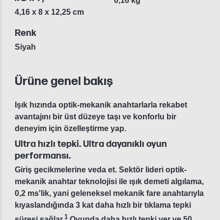
0,16 kg
4,16 x 8 x 12,25 cm
Renk
Siyah
Ürüne genel bakış
Işık hızında optik-mekanik anahtarlarla rekabet
avantajını bir üst düzeye taşı ve konforlu bir
deneyim için özelleştirme yap.
Ultra hızlı tepki. Ultra dayanıklı oyun
performansı.
Giriş gecikmelerine veda et. Sektör lideri optik-
mekanik anahtar teknolojisi ile ışık demeti algılama,
0,2 ms'lik, yani geleneksel mekanik fare anahtarıyla
kıyaslandığında 3 kat daha hızlı bir tıklama tepki
1
süresi sağlar.
Oyunda daha hızlı tepki ver ve 50