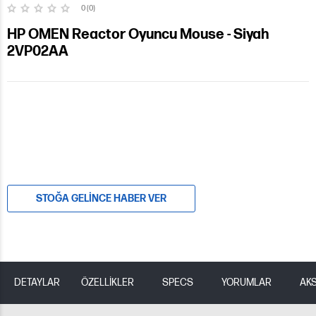
0 (0)
HP OMEN Reactor Oyuncu Mouse - Siyah
2VP02AA
STOĞA GELINCE HABER VER
DETAYLAR
ÖZELLİKLER
SPECS
YORUMLAR
AK