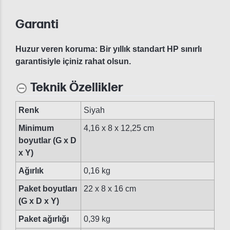
Garanti
Huzur veren koruma: Bir yıllık standart HP sınırlı
garantisiyle içiniz rahat olsun.
Teknik Özellikler
Renk
Siyah
Minimum
4,16 x 8 x 12,25 cm
boyutlar (G x D
x Y)
Ağırlık
0,16 kg
Paket boyutları
22 x 8 x 16 cm
(G x D x Y)
Paket ağırlığı
0,39 kg