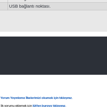
USB bağlantı noktası.
 Yorum Yayınlama İlkelerimizi okumak için tıklayınız.
 İlk yorumu eklemek için
lütfen buraya tıklayınız.