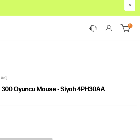
×
0
0 (0)
n 300 Oyuncu Mouse - Siyah 4PH30AA