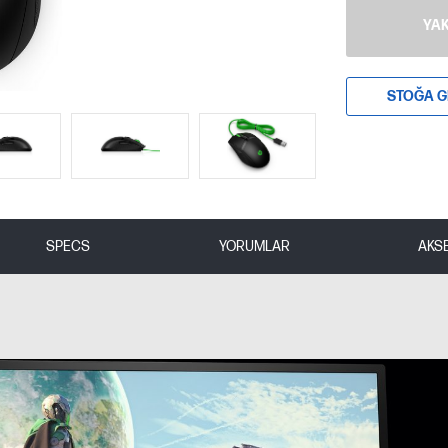
YAK
STOĞA G
SPECS
YORUMLAR
AKS