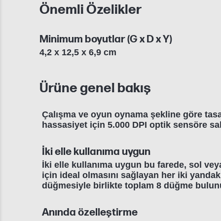
Önemli Özelikler
Minimum boyutlar (G x D x Y)
4,2 x 12,5 x 6,9 cm
Ürüne genel bakış
Çalışma ve oyun oynama şekline göre tasarl
hassasiyet için 5.000 DPI optik sensöre sah
İki elle kullanıma uygun
İki elle kullanıma uygun bu farede, sol veya
için ideal olmasını sağlayan her iki yanda
düğmesiyle birlikte toplam 8 düğme bulun
Anında özelleştirme