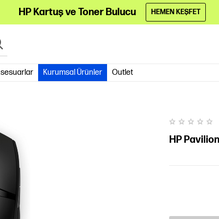
HP Kartuş ve Toner Bulucu
HEMEN KEŞFET
sesuarlar
Kurumsal Ürünler
Outlet
HP Pavilio