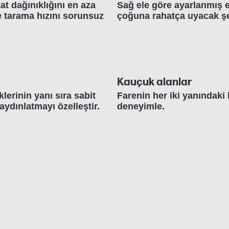
at dağınıklığını en aza
Sağ ele göre ayarlanmış e
 tarama hızını sorunsuz
çoğuna rahatça uyacak şek
Kauçuk alanlar
lerinin yanı sıra sabit
Farenin her iki yanındaki 
ydınlatmayı özelleştir.
deneyimle.