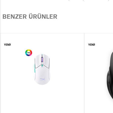
BENZER ÜRÜNLER
YENİ!
YENİ!