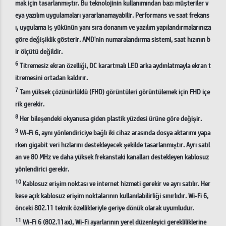
mak için tasarlanmıştır. Bu teknolojinin kullanımından bazı müşteriler v
eya yazılım uygulamaları yararlanamayabilir. Performans ve saat frekans
ı, uygulama iş yükünün yanı sıra donanım ve yazılım yapılandırmalarınıza
göre değişiklik gösterir. AMD'nin numaralandırma sistemi, saat hızının b
ir ölçütü değildir.
6
Titremesiz ekran özelliği, DC karartmalı LED arka aydınlatmayla ekran t
itremesini ortadan kaldırır.
7
Tam yüksek çözünürlüklü (FHD) görüntüleri görüntülemek için FHD içe
rik gerekir.
8
Her bileşendeki okyanusa giden plastik yüzdesi ürüne göre değişir.
9
Wi-Fi 6, aynı yönlendiriciye bağlı iki cihaz arasında dosya aktarımı yapa
rken gigabit veri hızlarını destekleyecek şekilde tasarlanmıştır. Ayrı satıl
an ve 80 MHz ve daha yüksek frekanstaki kanalları destekleyen kablosuz
yönlendirici gerekir.
10
Kablosuz erişim noktası ve internet hizmeti gerekir ve ayrı satılır. Her
kese açık kablosuz erişim noktalarının kullanılabilirliği sınırlıdır. Wi-Fi 6,
önceki 802.11 teknik özellikleriyle geriye dönük olarak uyumludur.
11
Wi-Fi 6 (802.11ax), Wi-Fi ayarlarının yerel düzenleyici gerekliliklerine