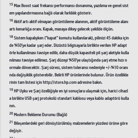
15
Max Boost saat frekansı performansı donanıma, yazılıma ve genel sist
em yapılandırmasına bağlı olarak farklılık gösterir.
16
Aktif artı aktif olmayan görüntüleme alanının, aktif görüntüleme alanı
artı kenarlığa oranı. Kapak, masaya dikey gelecek şekilde ölçün.
18
Sistem kapalıyken ("kapat" komutu kullanılarak), pilinizi 45 dakika için
de %50'ye kadar şarj eder. Dizüstü bilgisayarla birlikte verilen HP adapt
örle kullanılması tavsiye edilir, daha düşük kapasiteli pil şarj aletiyle kulla
nılması tavsiye edilmez. Şarj düzeyi %50'ye ulaştığında şarj etme hızı n
ormale dönecektir. Şarj süresi, sistem toleransı nedeniyle +/-%10 oranı
nda değişiklik gösterebilir. Belirli HP ürünlerinde bulunur. Ürün özellikle
rinin tam listesi için http://store.hp.com adresine bakın.
19
HP Uyku ve Şarj özelliğiyle en iyi sonuçlara ulaşmak için, harici cihazl
a birlikte USB şarj protokolü standart kablosu veya kablo adaptörü kulla
nın.
20
Modern Bekleme Durumu (Bağlı)
21
Bileşenlerdeki geri dönüştürülmüş malzemelerin yüzdesi ürüne göre
değişir.
22