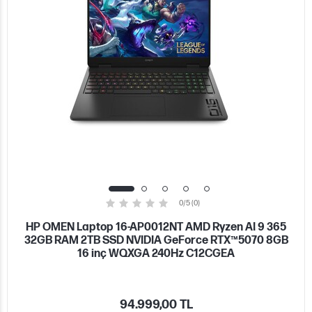
0/5 (0)
HP OMEN Laptop 16-AP0012NT AMD Ryzen AI 9 365
32GB RAM 2TB SSD NVIDIA GeForce RTX™5070 8GB
16 inç WQXGA 240Hz C12CGEA
94.999,00 TL