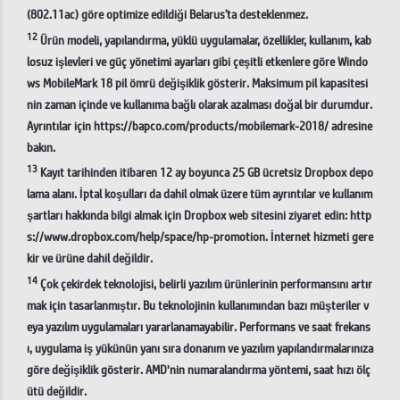
(802.11ac) göre optimize edildiği Belarus'ta desteklenmez.
12
Ürün modeli, yapılandırma, yüklü uygulamalar, özellikler, kullanım, kab
losuz işlevleri ve güç yönetimi ayarları gibi çeşitli etkenlere göre Windo
ws MobileMark 18 pil ömrü değişiklik gösterir. Maksimum pil kapasitesi
nin zaman içinde ve kullanıma bağlı olarak azalması doğal bir durumdur.
Ayrıntılar için https://bapco.com/products/mobilemark-2018/ adresine
bakın.
13
Kayıt tarihinden itibaren 12 ay boyunca 25 GB ücretsiz Dropbox depo
lama alanı. İptal koşulları da dahil olmak üzere tüm ayrıntılar ve kullanım
şartları hakkında bilgi almak için Dropbox web sitesini ziyaret edin: http
s://www.dropbox.com/help/space/hp-promotion. İnternet hizmeti gere
kir ve ürüne dahil değildir.
14
Çok çekirdek teknolojisi, belirli yazılım ürünlerinin performansını artır
mak için tasarlanmıştır. Bu teknolojinin kullanımından bazı müşteriler v
eya yazılım uygulamaları yararlanamayabilir. Performans ve saat frekans
ı, uygulama iş yükünün yanı sıra donanım ve yazılım yapılandırmalarınıza
göre değişiklik gösterir. AMDꞌnin numaralandırma yöntemi, saat hızı ölç
ütü değildir.