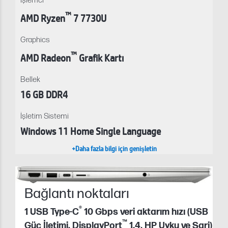
İşlemci
™
AMD Ryzen
7 7730U
Graphics
™
AMD Radeon
Grafik Kartı
Bellek
16 GB DDR4
İşletim Sistemi
Windows 11 Home Single Language
+Daha fazla bilgi için genişletin
Bağlantı noktaları
®
1 USB Type-C
10 Gbps veri aktarım hızı (USB
™
Güç İletimi, DisplayPort
1.4, HP Uyku ve Şarj)