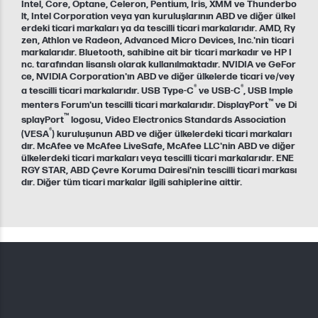
Intel, Core, Optane, Celeron, Pentium, Iris, XMM ve Thunderbo
lt, Intel Corporation veya yan kuruluşlarının ABD ve diğer ülkel
erdeki ticari markaları ya da tescilli ticari markalarıdır. AMD, Ry
zen, Athlon ve Radeon, Advanced Micro Devices, Inc.'nin ticari
markalarıdır. Bluetooth, sahibine ait bir ticari markadır ve HP I
nc. tarafından lisanslı olarak kullanılmaktadır. NVIDIA ve GeFor
ce, NVIDIA Corporation'ın ABD ve diğer ülkelerde ticari ve/vey
®
®
a tescilli ticari markalarıdır. USB Type-C
ve USB-C
, USB Imple
™
menters Forum'un tescilli ticari markalarıdır. DisplayPort
ve Di
™
splayPort
logosu, Video Electronics Standards Association
®
(VESA
) kuruluşunun ABD ve diğer ülkelerdeki ticari markaları
dır. McAfee ve McAfee LiveSafe, McAfee LLC'nin ABD ve diğer
ülkelerdeki ticari markaları veya tescilli ticari markalarıdır. ENE
RGY STAR, ABD Çevre Koruma Dairesi'nin tescilli ticari markası
dır. Diğer tüm ticari markalar ilgili sahiplerine aittir.