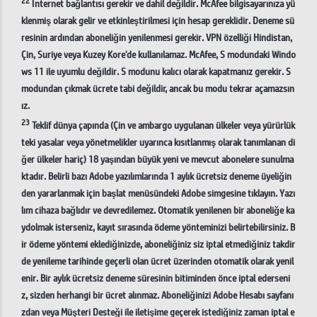
İnternet bağlantısı gerekir ve dahil değildir. McAfee bilgisayarınıza yü
klenmiş olarak gelir ve etkinleştirilmesi için hesap gereklidir. Deneme sü
resinin ardından aboneliğin yenilenmesi gerekir. VPN özelliği Hindistan,
Çin, Suriye veya Kuzey Kore'de kullanılamaz. McAfee, S modundaki Windo
ws 11 ile uyumlu değildir. S modunu kalıcı olarak kapatmanız gerekir. S
modundan çıkmak ücrete tabi değildir, ancak bu modu tekrar açamazsın
ız.
23
Teklif dünya çapında (Çin ve ambargo uygulanan ülkeler veya yürürlük
teki yasalar veya yönetmelikler uyarınca kısıtlanmış olarak tanımlanan di
ğer ülkeler hariç) 18 yaşından büyük yeni ve mevcut abonelere sunulma
ktadır. Belirli bazı Adobe yazılımlarında 1 aylık ücretsiz deneme üyeliğin
den yararlanmak için başlat menüsündeki Adobe simgesine tıklayın. Yazı
lım cihaza bağlıdır ve devredilemez. Otomatik yenilenen bir aboneliğe ka
ydolmak isterseniz, kayıt sırasında ödeme yönteminizi belirtebilirsiniz. B
ir ödeme yöntemi eklediğinizde, aboneliğiniz siz iptal etmediğiniz takdir
de yenileme tarihinde geçerli olan ücret üzerinden otomatik olarak yenil
enir. Bir aylık ücretsiz deneme süresinin bitiminden önce iptal ederseni
z, sizden herhangi bir ücret alınmaz. Aboneliğinizi Adobe Hesabı sayfanı
zdan veya Müşteri Desteği ile iletişime geçerek istediğiniz zaman iptal e