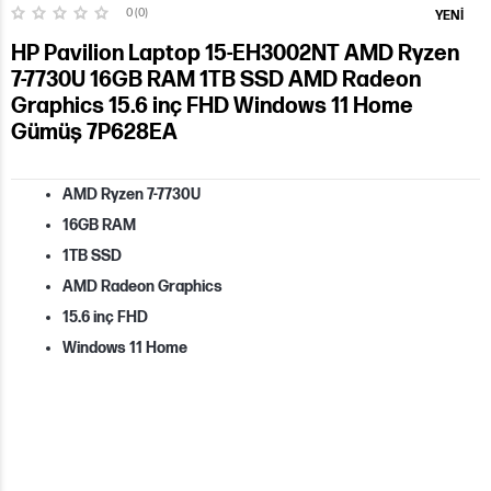
0 (0)
YENI
HP Pavilion Laptop 15-EH3002NT AMD Ryzen
7-7730U 16GB RAM 1TB SSD AMD Radeon
Graphics 15.6 inç FHD Windows 11 Home
Gümüş 7P628EA
AMD Ryzen 7-7730U
16GB RAM
1TB SSD
AMD Radeon Graphics
15.6 inç FHD
Windows 11 Home