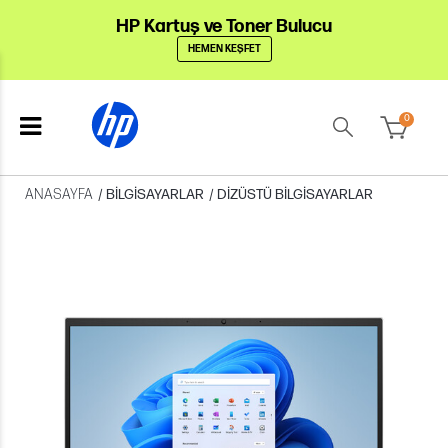
HP Kartuş ve Toner Bulucu
HEMEN KEŞFET
0
ANASAYFA
/
BILGISAYARLAR
/
DIZÜSTÜ BILGISAYARLAR