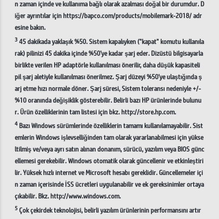
n zaman içinde ve kullanıma bağlı olarak azalması doğal bir durumdur. D
iğer ayrıntılar için https://bapco.com/products/mobilemark-2018/ adr
esine bakın.
3
45 dakikada yaklaşık %50. Sistem kapalıyken ("kapat" komutu kullanıla
rak) pilinizi 45 dakika içinde %50'ye kadar şarj eder. Dizüstü bilgisayarla
birlikte verilen HP adaptörle kullanılması önerilir, daha düşük kapasiteli
pil şarj aletiyle kullanılması önerilmez. Şarj düzeyi %50'ye ulaştığında ş
arj etme hızı normale döner. Şarj süresi, Sistem toleransı nedeniyle +/-
%10 oranında değişiklik gösterebilir. Belirli bazı HP ürünlerinde bulunu
r. Ürün özelliklerinin tam listesi için bkz. http://store.hp.com.
4
Bazı Windows sürümlerinde özelliklerin tamamı kullanılamayabilir. Sist
emlerin Windows işlevselliğinden tam olarak yararlanabilmesi için yükse
ltilmiş ve/veya ayrı satın alınan donanım, sürücü, yazılım veya BIOS günc
ellemesi gerekebilir. Windows otomatik olarak güncellenir ve etkinleştiri
lir. Yüksek hızlı internet ve Microsoft hesabı gereklidir. Güncellemeler içi
n zaman içerisinde İSS ücretleri uygulanabilir ve ek gereksinimler ortaya
çıkabilir. Bkz. http://www.windows.com.
5
Çok çekirdek teknolojisi, belirli yazılım ürünlerinin performansını artır