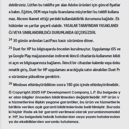
debilirsiniz. Lütfen bu teklifte yer alan Adobe ürünleri için güncel fiyatlar
a bakın. Eğitim, OEM veya toplu lisanslama müşterileri bu teklifi kullana
maz. Alıcının ikamet ettiği yerdeki kullanılabilirlik durumuna bağlıdır. Ek
hükümler ve şartlar geçerli olabilir. YASALAR TARAFINDAN YASAKLANDI
ĞI VEYA SINIRLANDIRILDIĞI DURUMLARDA GEÇERSİZDİR.
24
30 günün ardından LastPass basic sürümüne döner.
25
Duet for HP bu bilgisayarda önceden kurulmuştur. Uygulamayı iOS ve
ya Google Play mağazasından indirerek ikincil cihazlarda kullanımın kilidi
ni açın ve bilgisayarınıza bağlanın. İkincil bir cihazdan kalemle veya doku
nmatik giriş, Duet for HP uygulaması aracılığıyla satın alınabilen Duet Pr
o sürümüne yükseltme gerektirir.
26
Windows etkinleştirildikten sonra 180 gün içinde etkinleştirilmelidir.
© Copyright 2025 HP Development Company, L.P. Bu belgede y
er alan bilgiler önceden bildirilmeden değiştirilebilir. HP ürün v
e hizmetlerine ilişkin yegane garantiler, bu ürün ve hizmetlerle
birlikte verilen açık garanti bildirimlerinde belirtilmiştir. Burada
ki hiçbir ifade ek bir garanti verilmesi olarak yorumlanmamalıd
ır. HP, bu belgedeki teknik hatalardan veya yazım hatalarından
ya da eksikliklerden sorumlu tutulamaz.