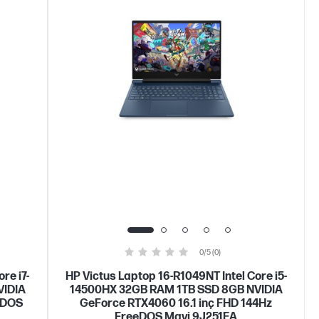
0/5 (0)
re i7-
HP Victus Laptop 16-R1049NT Intel Core i5-
VIDIA
14500HX 32GB RAM 1TB SSD 8GB NVIDIA
eDOS
GeForce RTX4060 16.1 inç FHD 144Hz
FreeDOS Mavi 9J251EA