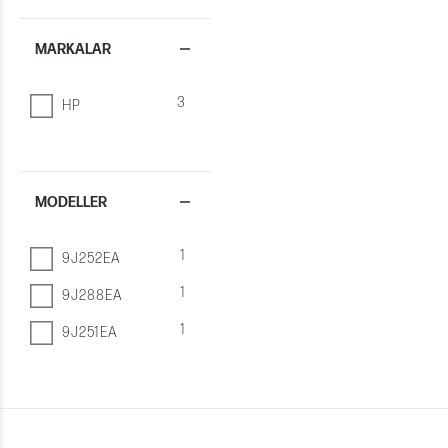
MARKALAR
3
HP
MODELLER
1
9J252EA
1
9J288EA
1
9J251EA