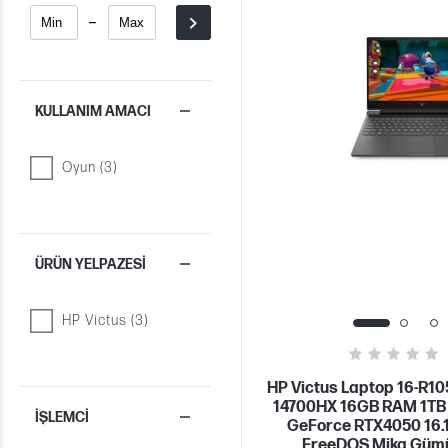
-
KULLANIM AMACI
Oyun (3)
ÜRÜN YELPAZESI
HP Victus (3)
HP Victus Laptop 16-R105
14700HX 16GB RAM 1TB
İŞLEMCI
GeForce RTX4050 16.1
FreeDOS Mika Güm