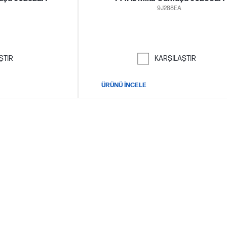
9J288EA
ŞTIR
KARŞILAŞTIR
ÜRÜNÜ İNCELE