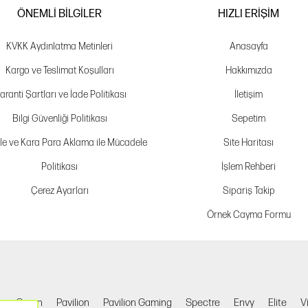
ÖNEMLI BILGILER
HIZLI ERIŞIM
KVKK Aydınlatma Metinleri
Anasayfa
Kargo ve Teslimat Koşulları
Hakkımızda
aranti Şartları ve İade Politikası
İletişim
Bilgi Güvenliği Politikası
Sepetim
le ve Kara Para Aklama ile Mücadele
Site Haritası
Politikası
İşlem Rehberi
Çerez Ayarları
Sipariş Takip
Örnek Cayma Formu
k
Omen
Pavilion
Pavilion Gaming
Spectre
Envy
Elite
V