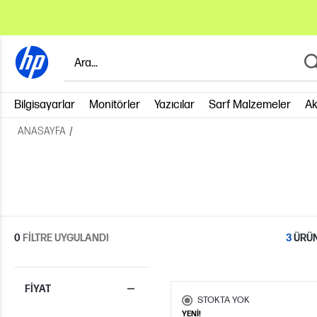
Bilgisayarlar
Monitörler
Yazıcılar
Sarf Malzemeler
Ak
ANASAYFA
/
3
0
FİLTRE UYGULANDI
ÜRÜN
FIYAT
STOKTA YOK
YENİ!