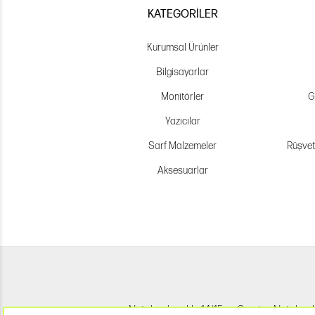
KATEGORILER
Kurumsal Ürünler
Bilgisayarlar
Monitörler
G
Yazıcılar
Sarf Malzemeler
Rüşvet
Aksesuarlar
Notebook
Hp 14/15
Gaming Noteboo