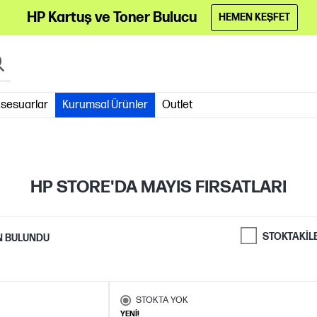
HP Kartuş ve Toner Bulucu
HEMEN KEŞFET
sesuarlar
Kurumsal Ürünler
Outlet
HP STORE'DA MAYIS FIRSATLARI
STOKTAKIL
 BULUNDU
STOKTA YOK
YENİ!