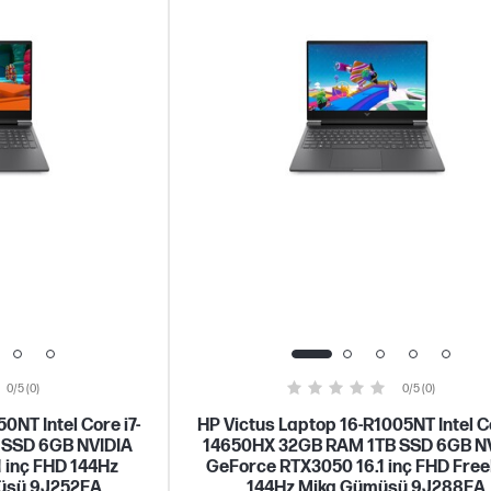
0/5 (0)
0/5 (0)
0NT Intel Core i7-
HP Victus Laptop 16-R1005NT Intel Co
 SSD 6GB NVIDIA
14650HX 32GB RAM 1TB SSD 6GB N
 inç FHD 144Hz
GeForce RTX3050 16.1 inç FHD Fre
üşü 9J252EA
144Hz Mika Gümüşü 9J288EA