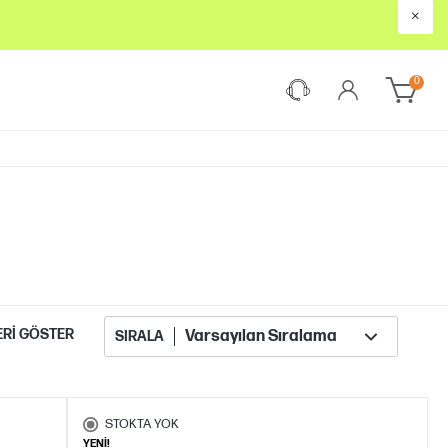
×
0
ERI GÖSTER
SIRALA
STOKTA YOK
YENİ!