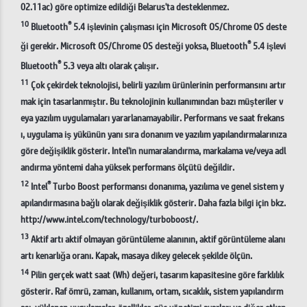
02.11ac) göre optimize edildiği Belarus'ta desteklenmez.
10
®
Bluetooth
5.4 işlevinin çalışması için Microsoft OS/Chrome OS deste
®
ği gerekir. Microsoft OS/Chrome OS desteği yoksa, Bluetooth
5.4 işlevi
®
Bluetooth
5.3 veya altı olarak çalışır.
11
Çok çekirdek teknolojisi, belirli yazılım ürünlerinin performansını artır
mak için tasarlanmıştır. Bu teknolojinin kullanımından bazı müşteriler v
eya yazılım uygulamaları yararlanamayabilir. Performans ve saat frekans
ı, uygulama iş yükünün yanı sıra donanım ve yazılım yapılandırmalarınıza
göre değişiklik gösterir. Intel'in numaralandırma, markalama ve/veya adl
andırma yöntemi daha yüksek performans ölçütü değildir.
12
®
Intel
Turbo Boost performansı donanıma, yazılıma ve genel sistem y
apılandırmasına bağlı olarak değişiklik gösterir. Daha fazla bilgi için bkz.
http://www.intel.com/technology/turboboost/.
13
Aktif artı aktif olmayan görüntüleme alanının, aktif görüntüleme alanı
artı kenarlığa oranı. Kapak, masaya dikey gelecek şekilde ölçün.
14
Pilin gerçek watt saat (Wh) değeri, tasarım kapasitesine göre farklılık
gösterir. Raf ömrü, zaman, kullanım, ortam, sıcaklık, sistem yapılandırm