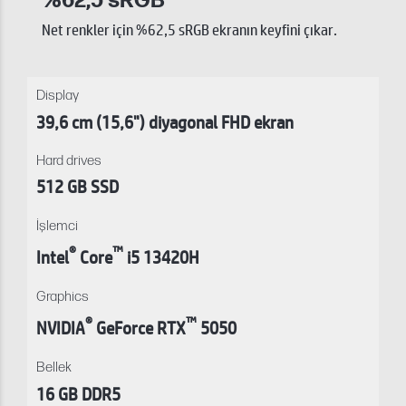
%62,5 sRGB
Net renkler için %62,5 sRGB ekranın keyfini çıkar.
Display
39,6 cm (15,6") diyagonal FHD ekran
Hard drives
512 GB SSD
İşlemci
®
™
Intel
Core
i5 13420H
Graphics
®
™
NVIDIA
GeForce RTX
5050
Bellek
16 GB DDR5