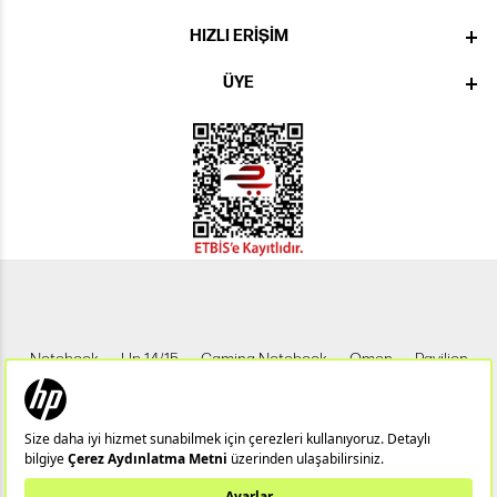
HIZLI ERIŞIM
ÜYE
Notebook
Hp 14/15
Gaming Notebook
Omen
Pavilion
Pavilion Gaming
Spectre
Envy
Elite
Victus
ZBook
X360
Aero
ProDesk
HP IPS Monitör
HP LED Monitör