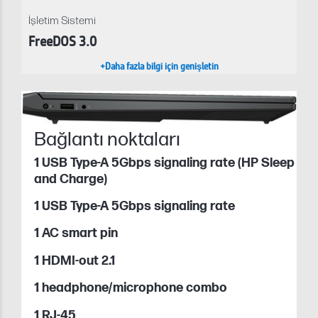
İşletim Sistemi
FreeDOS 3.0
+Daha fazla bilgi için genişletin
Bağlantı noktaları
1 USB Type-A 5Gbps signaling rate (HP Sleep
and Charge)
1 USB Type-A 5Gbps signaling rate
1 AC smart pin
1 HDMI-out 2.1
1 headphone/microphone combo
1 RJ-45