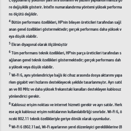
re değişiklik gösterir. Intel'in numaralandırma yöntemi yüksek performa
ns ölçütü değildir.
4
Bütün performans özellikleri, HP'nin bileşen üreticileri tarafından sağl
anan genel özellikleri göstermektedir; gerçek performans daha yüksek v
eya düşük olabilir.
5
Ekran diyagonal olarak ölçülmüştür
6
Tüm performans teknik özellikleri, HP'nin parça üreticileri tarafından s
ağlanan genel teknik özellikleri göstermektedir; gerçek performans dah
a yüksek veya düşük olabilir.
7
Wi-Fi 6, aynı yönlendiriciye bağlı iki cihaz arasında dosya aktarımı yapa
rken gigabit veri hızlarını destekleyecek şekilde tasarlanmıştır. Ayrı satıl
an ve 80 MHz ve daha yüksek frekanstaki kanalları destekleyen kablosuz
yönlendirici gerekir.
8
Kablosuz erişim noktası ve internet hizmeti gerekir ve ayrı satılır. Herk
ese açık kablosuz erişim noktalarının kullanılabilirliği sınırlıdır. Wi-Fi 6, ö
nceki 802.11 teknik özellikleriyle geriye dönük olarak uyumludur.
9
Wi-Fi 6 (802.11ax), Wi-Fi ayarlarının yerel düzenleyici gerekliliklerine (8