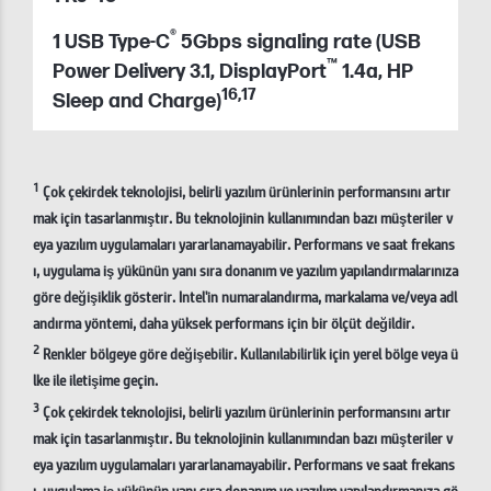
®
1 USB Type-C
5Gbps signaling rate (USB
™
Power Delivery 3.1, DisplayPort
1.4a, HP
16
,
17
Sleep and Charge)
1
Çok çekirdek teknolojisi, belirli yazılım ürünlerinin performansını artır
mak için tasarlanmıştır. Bu teknolojinin kullanımından bazı müşteriler v
eya yazılım uygulamaları yararlanamayabilir. Performans ve saat frekans
ı, uygulama iş yükünün yanı sıra donanım ve yazılım yapılandırmalarınıza
göre değişiklik gösterir. Intel'in numaralandırma, markalama ve/veya adl
andırma yöntemi, daha yüksek performans için bir ölçüt değildir.
2
Renkler bölgeye göre değişebilir. Kullanılabilirlik için yerel bölge veya ü
lke ile iletişime geçin.
3
Çok çekirdek teknolojisi, belirli yazılım ürünlerinin performansını artır
mak için tasarlanmıştır. Bu teknolojinin kullanımından bazı müşteriler v
eya yazılım uygulamaları yararlanamayabilir. Performans ve saat frekans
ı, uygulama iş yükünün yanı sıra donanım ve yazılım yapılandırmanıza gö