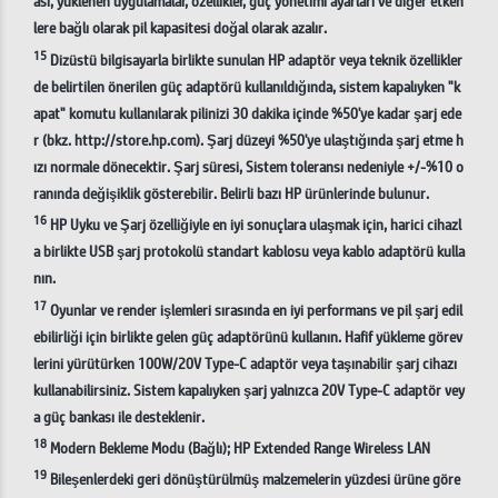
ası, yüklenen uygulamalar, özellikler, güç yönetimi ayarları ve diğer etken
lere bağlı olarak pil kapasitesi doğal olarak azalır.
15
Dizüstü bilgisayarla birlikte sunulan HP adaptör veya teknik özellikler
de belirtilen önerilen güç adaptörü kullanıldığında, sistem kapalıyken "k
apat" komutu kullanılarak pilinizi 30 dakika içinde %50'ye kadar şarj ede
r (bkz. http://store.hp.com). Şarj düzeyi %50'ye ulaştığında şarj etme h
ızı normale dönecektir. Şarj süresi, Sistem toleransı nedeniyle +/-%10 o
ranında değişiklik gösterebilir. Belirli bazı HP ürünlerinde bulunur.
16
HP Uyku ve Şarj özelliğiyle en iyi sonuçlara ulaşmak için, harici cihazl
a birlikte USB şarj protokolü standart kablosu veya kablo adaptörü kulla
nın.
17
Oyunlar ve render işlemleri sırasında en iyi performans ve pil şarj edil
ebilirliği için birlikte gelen güç adaptörünü kullanın. Hafif yükleme görev
lerini yürütürken 100W/20V Type-C adaptör veya taşınabilir şarj cihazı
kullanabilirsiniz. Sistem kapalıyken şarj yalnızca 20V Type-C adaptör vey
a güç bankası ile desteklenir.
18
Modern Bekleme Modu (Bağlı); HP Extended Range Wireless LAN
19
Bileşenlerdeki geri dönüştürülmüş malzemelerin yüzdesi ürüne göre