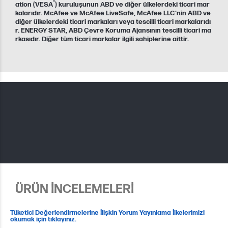
®
ation (VESA
) kuruluşunun ABD ve diğer ülkelerdeki ticari mar
kalarıdır. McAfee ve McAfee LiveSafe, McAfee LLC'nin ABD ve
diğer ülkelerdeki ticari markaları veya tescilli ticari markalarıdı
r. ENERGY STAR, ABD Çevre Koruma Ajansının tescilli ticari ma
rkasıdır. Diğer tüm ticari markalar ilgili sahiplerine aittir.
ÜRÜN İNCELEMELERİ
Tüketici Değerlendirmelerine İlişkin Yorum Yayınlama İlkelerimizi
okumak için tıklayınız.