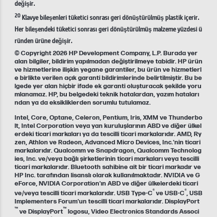
değişir.
20
Klavye bileşenleri tüketici sonrası geri dönüştürülmüş plastik içerir.
Her bileşendeki tüketici sonrası geri dönüştürülmüş malzeme yüzdesi ü
ründen ürüne değişir.
© Copyright 2026 HP Development Company, L.P. Burada yer
alan bilgiler, bildirim yapılmadan değiştirilmeye tabidir. HP ürün
ve hizmetlerine ilişkin yegane garantiler, bu ürün ve hizmetlerl
e birlikte verilen açık garanti bildirimlerinde belirtilmiştir. Bu be
lgede yer alan hiçbir ifade ek garanti oluşturacak şekilde yoru
mlanamaz. HP, bu belgedeki teknik hatalardan, yazım hataları
ndan ya da eksikliklerden sorumlu tutulamaz.
Intel, Core, Optane, Celeron, Pentium, Iris, XMM ve Thunderbo
lt, Intel Corporation veya yan kuruluşlarının ABD ve diğer ülkel
erdeki ticari markaları ya da tescilli ticari markalarıdır. AMD, Ry
zen, Athlon ve Radeon, Advanced Micro Devices, Inc.'nin ticari
markalarıdır. Qualcomm ve Snapdragon, Qualcomm Technolog
ies, Inc. ve/veya bağlı şirketlerinin ticari markaları veya tescilli
ticari markalarıdır. Bluetooth sahibine ait bir ticari markadır ve
HP Inc. tarafından lisanslı olarak kullanılmaktadır. NVIDIA ve G
eForce, NVIDIA Corporation'ın ABD ve diğer ülkelerdeki ticari
®
®
ve/veya tescilli ticari markalarıdır. USB Type-C
ve USB-C
, USB
Implementers Forum'un tescilli ticari markalarıdır. DisplayPort
™
™
ve DisplayPort
logosu, Video Electronics Standards Associ