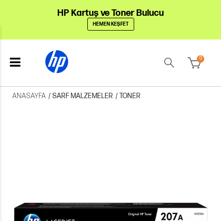
HP Kartuş ve Toner Bulucu
HEMEN KEŞFET
0
ANASAYFA
/
SARF MALZEMELER
/
TONER