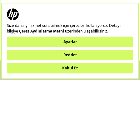
KATEGORILER
ÖNEMLI BILGILER
HIZLI ERIŞIM
ÜYE
YAKINDA STOKTA
Notebook
Hp 14/15
Gaming Notebook
Omen
Pavilion
Pavilion Gaming
Spectre
Envy
Elite
Victus
ZBook