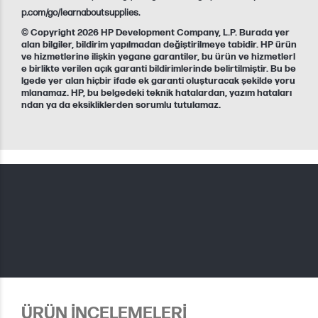
p.com/go/learnaboutsupplies.
© Copyright 2026 HP Development Company, L.P. Burada yer
alan bilgiler, bildirim yapılmadan değiştirilmeye tabidir. HP ürün
ve hizmetlerine ilişkin yegane garantiler, bu ürün ve hizmetlerl
e birlikte verilen açık garanti bildirimlerinde belirtilmiştir. Bu be
lgede yer alan hiçbir ifade ek garanti oluşturacak şekilde yoru
mlanamaz. HP, bu belgedeki teknik hatalardan, yazım hataları
ndan ya da eksikliklerden sorumlu tutulamaz.
ÜRÜN İNCELEMELERİ