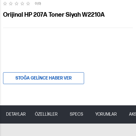
0 (0)
Orijinal HP 207A Toner Siyah W2210A
STOĞA GELINCE HABER VER
DETAYLAR
ÖZELLİKLER
SPECS
YORUMLAR
AK