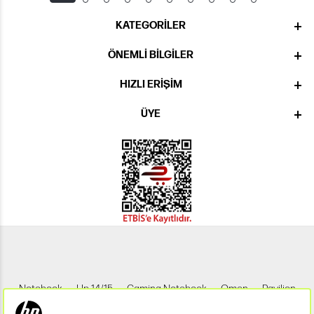
KATEGORILER
ÖNEMLI BILGILER
HIZLI ERIŞIM
ÜYE
Notebook
Hp 14/15
Gaming Notebook
Omen
Pavilion