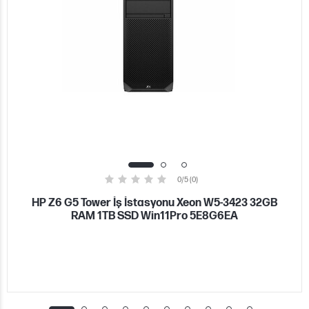
0/5 (0)
HP Z6 G5 Tower İş İstasyonu Xeon W5-3423 32GB
RAM 1TB SSD Win11Pro 5E8G6EA