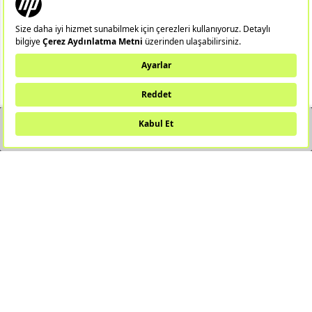
ÖNEMLI BILGILER
HIZLI ERIŞIM
ÜYE
YAKINDA STOKTA
Notebook
Hp 14/15
Gaming Notebook
Omen
Pavilion
Pavilion Gaming
Spectre
Envy
Elite
Victus
ZBook
X360
Aero
ProDesk
HP IPS Monitör
HP LED Monitör