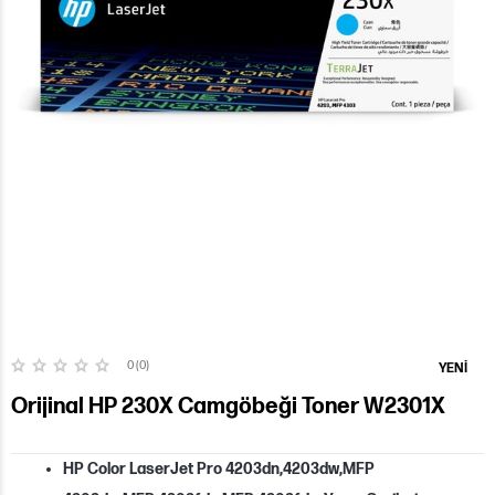
0 (0)
YENI
Orijinal HP 230X Camgöbeği Toner W2301X
HP Color LaserJet Pro 4203dn,4203dw,MFP