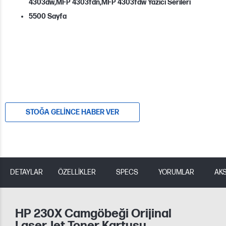
4303dw,MFP 4303fdn,MFP 4303fdw Yazıcı Serileri
5500 Sayfa
STOĞA GELINCE HABER VER
DETAYLAR
ÖZELLİKLER
SPECS
YORUMLAR
AK
HP 230X Camgöbeği Orijinal
LaserJet Toner Kartuşu