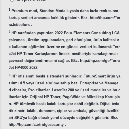
1
Premium mod, Standart Moda kıyasla daha fazla renk sunar;
kartuş serileri arasında farklılık gösterir. Bkz. http://hp.com/Ter
raJet/colors .
2
HP tarafından yaptırılan 2022 Four Elements Consulting LCA
çalışması, üretim uygulamaları, geri dönüşüm, ürün kalitesi v
e kullanım eğilimleri üzerine en güncel verileri kullanarak Terr
aJet HP Toner Kartuşlarının önceki nesilleriyle karşılaştırmalı
çevresel değerlendirmesini sağlar. Bkz. http://hp.com/go/Terra
Jet-HP4000-2022
3
HP ofis sınıfı baskı sistemleri şunlardır: FutureSmart ürün ya
zılımı 4.5 veya üzeri sürüme sahip bazı Enterprise ve Manage
d cihazlar, Pro cihazlar, LaserJet 200 ve üzeri modeller ve bu c
ihazlar için Orijinal HP Toner, PageWide ve Mürekkep Kartuşla
rı. HP tümleşik baskı kafalı kartuşlar dahil değildir. Dijital teda
rik zinciri takibi, donanım, çipler ve ambalaj güvenliği özellikl
eri SKU'ya bağlı olarak yerel düzeyde değişiklik gösterir. Bkz.
http://hp.com/cartridgesecurity .