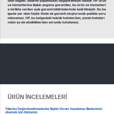
alan bilgiler, bildirim yapılmadan değiştirilmeye tabidir. HP ürün
ve hizmetlerine ilişkin yegane garantiler, bu ürün ve hizmetlerl
e birlikte verilen açık garanti bildirimlerinde belirtilmiştir. Bu be
lgede yer alan hiçbir ifade ek garanti oluşturacak şekilde yoru
mlanamaz. HP, bu belgedeki teknik hatalardan, yazım hataları
ndan ya da eksikliklerden sorumlu tutulamaz.
ÜRÜN İNCELEMELERİ
Tüketici Değerlendirmelerine İlişkin Yorum Yayınlama İlkelerimizi
okumak için tıklayınız.