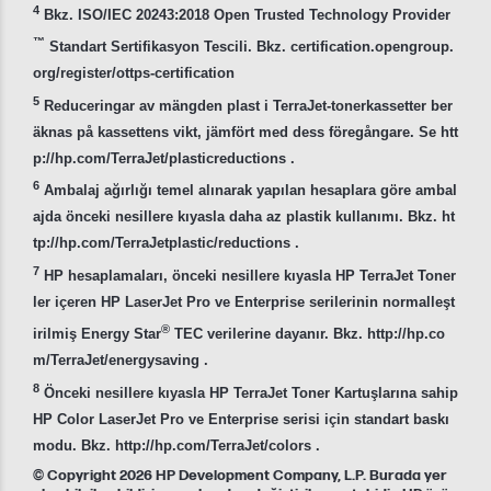
4
Bkz. ISO/IEC 20243:2018 Open Trusted Technology Provider
™
Standart Sertifikasyon Tescili. Bkz. certification.opengroup.
org/register/ottps-certification
5
Reduceringar av mängden plast i TerraJet-tonerkassetter ber
äknas på kassettens vikt, jämfört med dess föregångare. Se htt
p://hp.com/TerraJet/plasticreductions .
6
Ambalaj ağırlığı temel alınarak yapılan hesaplara göre ambal
ajda önceki nesillere kıyasla daha az plastik kullanımı. Bkz. ht
tp://hp.com/TerraJetplastic/reductions .
7
HP hesaplamaları, önceki nesillere kıyasla HP TerraJet Toner
ler içeren HP LaserJet Pro ve Enterprise serilerinin normalleşt
®
irilmiş Energy Star
TEC verilerine dayanır. Bkz. http://hp.co
m/TerraJet/energysaving .
8
Önceki nesillere kıyasla HP TerraJet Toner Kartuşlarına sahip
HP Color LaserJet Pro ve Enterprise serisi için standart baskı
modu. Bkz. http://hp.com/TerraJet/colors .
© Copyright 2026 HP Development Company, L.P. Burada yer