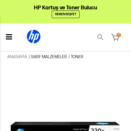
HP Kartuş ve Toner Bulucu
HEMEN KEŞFET
0
ANASAYFA
/
SARF MALZEMELER
/
TONER