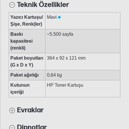
Teknik Özellikler
Yazıcı Kartuşu/
Mavi
Şişe, Renk(ler)
Baskı
~5.500 sayfa
kapasitesi
(renkli)
Paket boyutları
364 x 92 x 121 mm
(G x D x Y)
Paket ağırlığı
0,64 kg
Kutunun
HP Toner Kartuşu
içeriği
Evraklar
Dipnotlar