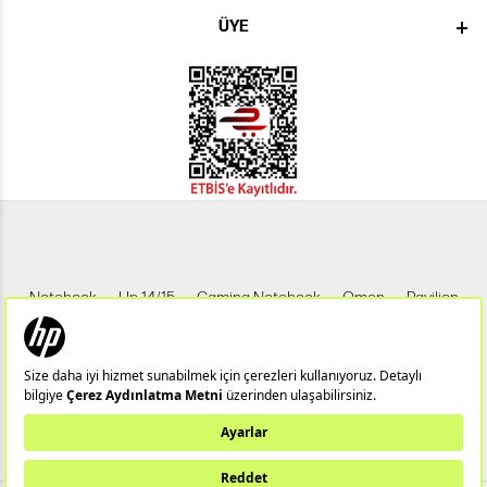
ÜYE
Notebook
Hp 14/15
Gaming Notebook
Omen
Pavilion
Pavilion Gaming
Spectre
Envy
Elite
Victus
ZBook
X360
Aero
ProDesk
HP IPS Monitör
HP LED Monitör