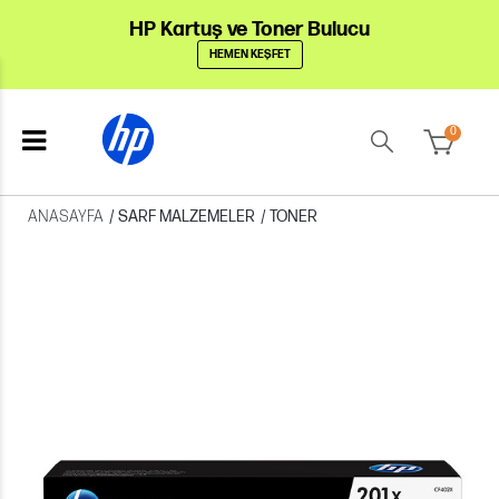
HP Kartuş ve Toner Bulucu
HEMEN KEŞFET
0
ANASAYFA
/
SARF MALZEMELER
/
TONER