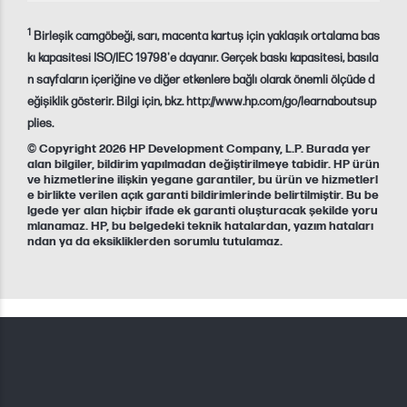
1
Birleşik camgöbeği, sarı, macenta kartuş için yaklaşık ortalama bas
kı kapasitesi ISO/IEC 19798'e dayanır. Gerçek baskı kapasitesi, basıla
n sayfaların içeriğine ve diğer etkenlere bağlı olarak önemli ölçüde d
eğişiklik gösterir. Bilgi için, bkz. http://www.hp.com/go/learnaboutsup
plies.
© Copyright 2026 HP Development Company, L.P. Burada yer
alan bilgiler, bildirim yapılmadan değiştirilmeye tabidir. HP ürün
ve hizmetlerine ilişkin yegane garantiler, bu ürün ve hizmetlerl
e birlikte verilen açık garanti bildirimlerinde belirtilmiştir. Bu be
lgede yer alan hiçbir ifade ek garanti oluşturacak şekilde yoru
mlanamaz. HP, bu belgedeki teknik hatalardan, yazım hataları
ndan ya da eksikliklerden sorumlu tutulamaz.