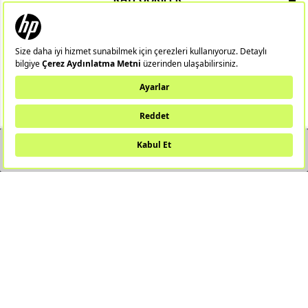
ÖNEMLI BILGILER
HIZLI ERIŞIM
ÜYE
YAKINDA STOKTA
Notebook
Hp 14/15
Gaming Notebook
Omen
Pavilion
Pavilion Gaming
Spectre
Envy
Elite
Victus
ZBook