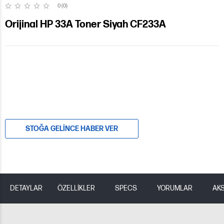
0 (0)
Orijinal HP 33A Toner Siyah CF233A
STOĞA GELINCE HABER VER
DETAYLAR
ÖZELLİKLER
SPECS
YORUMLAR
AK