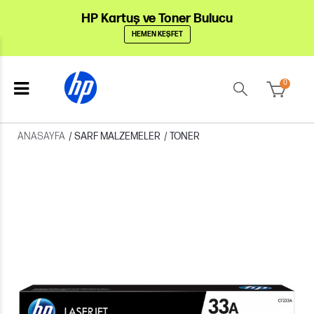
HP Kartuş ve Toner Bulucu
HEMEN KEŞFET
0
ANASAYFA
/
SARF MALZEMELER
/
TONER