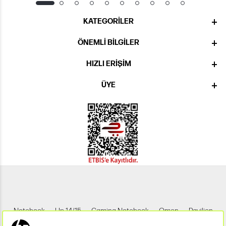
KATEGORILER
ÖNEMLI BILGILER
HIZLI ERIŞIM
ÜYE
Notebook
Hp 14/15
Gaming Notebook
Omen
Pavilion