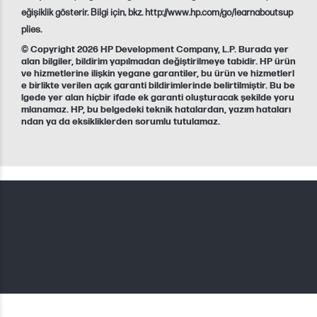
eğişiklik gösterir. Bilgi için, bkz. http://www.hp.com/go/learnaboutsup
plies.
© Copyright 2026 HP Development Company, L.P. Burada yer
alan bilgiler, bildirim yapılmadan değiştirilmeye tabidir. HP ürün
ve hizmetlerine ilişkin yegane garantiler, bu ürün ve hizmetlerl
e birlikte verilen açık garanti bildirimlerinde belirtilmiştir. Bu be
lgede yer alan hiçbir ifade ek garanti oluşturacak şekilde yoru
mlanamaz. HP, bu belgedeki teknik hatalardan, yazım hataları
ndan ya da eksikliklerden sorumlu tutulamaz.