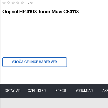
0 (0)
Orijinal HP 410X Toner Mavi CF411X
STOĞA GELINCE HABER VER
DETAYLAR
ÖZELLİKLER
SPECS
YORUMLAR
AK