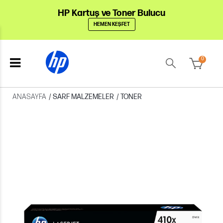
HP Kartuş ve Toner Bulucu
HEMEN KEŞFET
0
ANASAYFA
/
SARF MALZEMELER
/
TONER