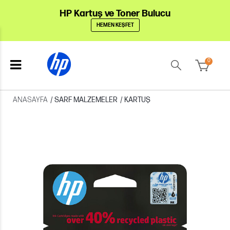
HP Kartuş ve Toner Bulucu
HEMEN KEŞFET
0
ANASAYFA
/
SARF MALZEMELER
/
KARTUŞ