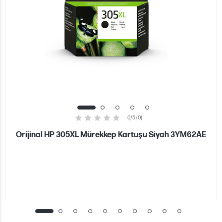
0/5 (0)
Orijinal HP 305XL Mürekkep Kartuşu Siyah 3YM62AE