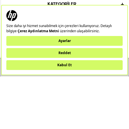
KATEGORILER
ÖNEMLI BILGILER
HIZLI ERIŞIM
ÜYE
YAKINDA STOKTA
Notebook
Hp 14/15
Gaming Notebook
Omen
Pavilion
Pavilion Gaming
Spectre
Envy
Elite
Victus
ZBook