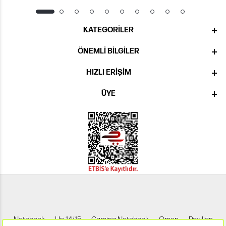
KATEGORILER
ÖNEMLI BILGILER
HIZLI ERIŞIM
ÜYE
Notebook
Hp 14/15
Gaming Notebook
Omen
Pavilion