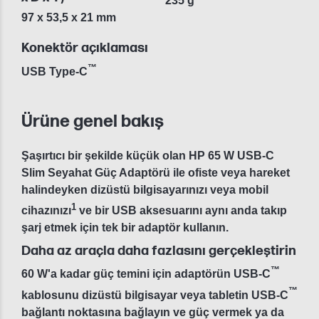
235 g
97 x 53,5 x 21 mm
Konektör açıklaması
™
USB Type-C
Ürüne genel bakış
Şaşırtıcı bir şekilde küçük olan HP 65 W USB-C
Slim Seyahat Güç Adaptörü ile ofiste veya hareket
halindeyken dizüstü bilgisayarınızı veya mobil
1
cihazınızı
ve bir USB aksesuarını aynı anda takıp
şarj etmek için tek bir adaptör kullanın.
Daha az araçla daha fazlasını gerçekleştirin
™
60 W'a kadar güç temini için adaptörün USB-C
™
kablosunu dizüstü bilgisayar veya tabletin USB-C
bağlantı noktasına bağlayın ve güç vermek ya da