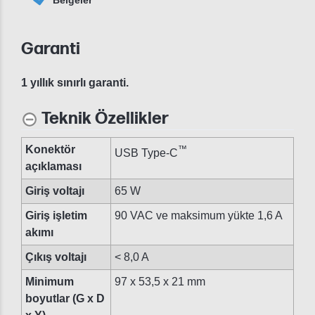
Garanti
1 yıllık sınırlı garanti.
Teknik Özellikler
Konektör
™
USB Type-C
açıklaması
Giriş voltajı
65 W
Giriş işletim
90 VAC ve maksimum yükte 1,6 A
akımı
Çıkış voltajı
< 8,0 A
Minimum
97 x 53,5 x 21 mm
boyutlar (G x D