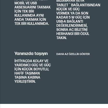
BILGISAYAR VEYA
MOBIL VE USB
™
TABLET
BAĞLANTISINDAN
AKSESUARINI TAKMAK
KÜÇÜK VE GÜÇ
IÇIN TEK BIR
VERMEK YA DA SON
KULLANIMDA AYNI
KADAR 5 W GÜÇ IÇIN
ANDA TAKMAK IÇIN
USB-A BAĞLANTI
TEK BIR KULLANIMDA.
DEĞERLENDIRMESI,
SONRA AC BILETINI
HERHANGI BIR ÖDÜL
TAKIN.
Yanınızda taşıyın
DAHA AZ ÖZELLİK GÖSTER
İHTIYAÇDA KOLAY VE
YARDIMCI GÜÇ VE GÜÇ
IÇIN KÜÇÜK BOYUTLU,
HAFIF TAŞIMAN
TAŞIMA KABINA
YERLEŞTIRIN.