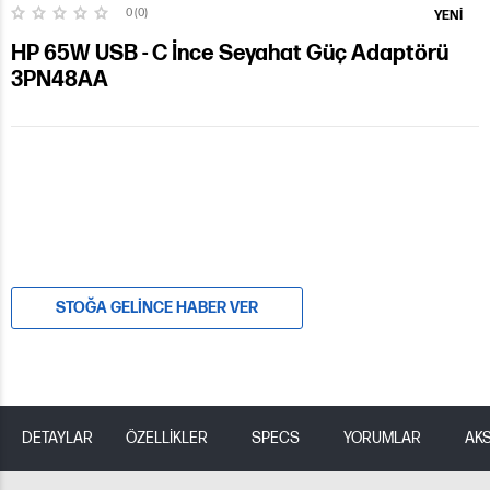
0 (0)
YENI
HP 65W USB - C İnce Seyahat Güç Adaptörü
3PN48AA
STOĞA GELINCE HABER VER
DETAYLAR
ÖZELLİKLER
SPECS
YORUMLAR
AK