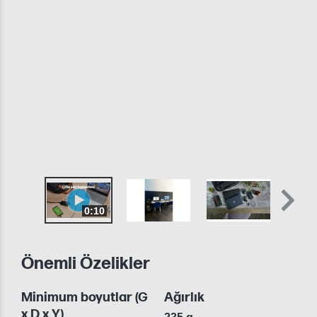
0:10
Önemli Özelikler
Minimum boyutlar (G
Ağırlık
x D x Y)