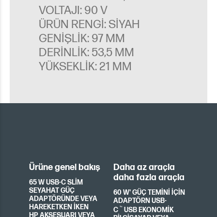
VOLTAJI: 90 V
ÜRÜN RENGI: SIYAH
GENIŞLIK: 97 MM
DERINLIK: 53,5 MM
YÜKSEKLIK: 21 MM
Ürüne genel bakış
Daha az araçla
daha fazla araçla
65 W USB-C SLIM
SEYAHAT GÜÇ
60 W' GÜÇ TEMINI IÇIN
ADAPTÖRÜNDE VEYA
ADAPTÖRN USB-
HAREKETKEN IKEN
™
C
USB EKONOMIK
HP AKSESUARI VEYA