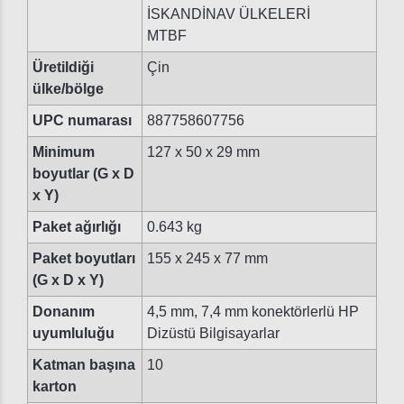
İSKANDİNAV ÜLKELERİ
MTBF
Üretildiği
Çin
ülke/bölge
UPC numarası
887758607756
Minimum
127 x 50 x 29 mm
boyutlar (G x D
x Y)
Paket ağırlığı
0.643 kg
Paket boyutları
155 x 245 x 77 mm
(G x D x Y)
Donanım
4,5 mm, 7,4 mm konektörlerlü HP
uyumluluğu
Dizüstü Bilgisayarlar
Katman başına
10
karton