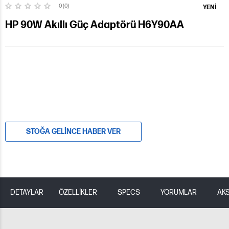
0 (0)
YENI
HP 90W Akıllı Güç Adaptörü H6Y90AA
STOĞA GELINCE HABER VER
DETAYLAR
ÖZELLİKLER
SPECS
YORUMLAR
AK