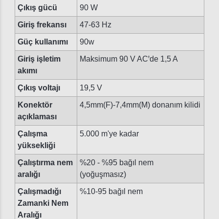
Çıkış gücü
90 W
Giriş frekansı
47-63 Hz
Güç kullanımı
90w
Giriş işletim
Maksimum 90 V ACꞌde 1,5 A
akımı
Çıkış voltajı
19,5 V
Konektör
4,5mm(F)-7,4mm(M) donanım kilidi
açıklaması
Çalışma
5.000 m'ye kadar
yüksekliği
Çalıştırma nem
%20 - %95 bağıl nem
aralığı
(yoğuşmasız)
Çalışmadığı
%10-95 bağıl nem
Zamanki Nem
Aralığı