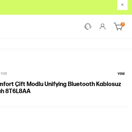
×
0
0 (0)
YENI
fort Çift Modlu Unifying Bluetooth Kablosuz
yah 8T6L8AA