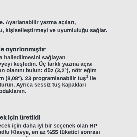
. Ayarlanabilir yazma açıları,
ru, kişiselleştirmeyi ve uyumluluğu sağlar.
kle ayarlanmıştır
a halledilmesini sağlayan
lavyeyi keşfedin. Üç farklı yazma açısı
n olanını bulun: düz (3,2°), nötr eğim
1
im (8,08°). 23 programlanabilir tuş
ile
turun. Ayrıca sessiz tuş kapakları
odaklanın.
ek için üretildi
ecek için daha iyi bir seçenek olan HP
dlu Klavye, en az %55 tüketici sonrası