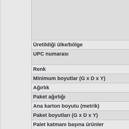
Üretildiği ülke/bölge
UPC numarası
Renk
Minimum boyutlar (G x D x Y)
Ağırlık
Paket ağırlığı
Ana karton boyutu (metrik)
Paket boyutları (G x D x Y)
Palet katmanı başına ürünler