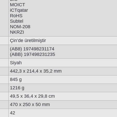
MOICT
iCTqatar
RoHS
Subtel
NOM-208
NKRZI
Çin’de üretilmiştir
(AB8) 197498231174
(ABB) 197498231235
Siyah
442,3 x 214,4 x 35,2 mm
845 g
1216 g
49,5 x 36,4 x 29,8 cm
470 x 250 x 50 mm
42