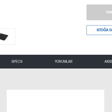
YAK
STOĞA G
SPECS
YORUMLAR
AKS