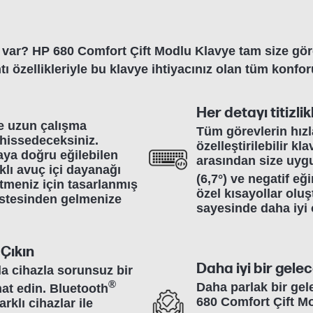
z var? HP 680 Comfort Çift Modlu Klavye tam size göre
ı özellikleriyle bu klavye ihtiyacınız olan tüm konfo
Her detayı titizli
e uzun çalışma
Tüm görevlerin hızl
 hissedeceksiniz.
özelleştirilebilir k
aya doğru eğilebilen
arasından size uygu
ıklı avuç içi dayanağı
(6,7°) ve negatif eğ
etmeniz için tasarlanmış
özel kısayollar oluş
 üstesinden gelmenize
sayesinde daha iyi 
 Çıkın
Daha iyi bir gelec
la cihazla sorunsuz bir
®
Daha parlak bir gel
hat edin. Bluetooth
680 Comfort Çift Mo
rklı cihazlar ile