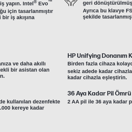
®
™
geri dönüştürülmü
ş yapın. Intel
Evo
Ayrıca bu klavye F
u için tasarlanmıştır
şekilde tasarlanmışt
bir iş akışına
HP Unifying Donanım Ki
nıza ve daha akıllı
Birden fazla cihaza kolay
kli bir asistan olan
sekiz adede kadar cihazl
n.
kadar cihazla eşleştirin.
36 Aya Kadar Pil Ömrü
de kullanılan dezenfekte
2 AA pil ile 36 aya kadar 
1.000 kereye kadar