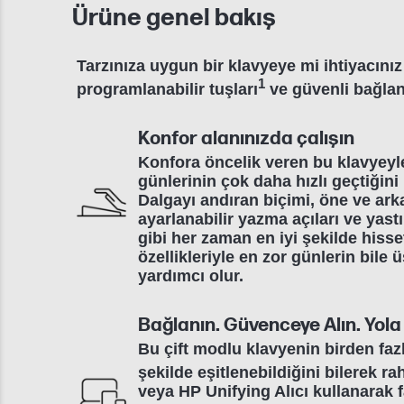
Ürüne genel bakış
Tarzınıza uygun bir klavyeye mi ihtiyacını
1
programlanabilir tuşları
ve güvenli bağlant
Konfor alanınızda çalışın
Konfora öncelik veren bu klavyeyl
günlerinin çok daha hızlı geçtiğini
Dalgayı andıran biçimi, öne ve ark
ayarlanabilir yazma açıları ve yast
gibi her zaman en iyi şekilde hiss
özellikleriyle en zor günlerin bile
yardımcı olur.
Bağlanın. Güvenceye Alın. Yola
Bu çift modlu klavyenin birden faz
şekilde eşitlenebildiğini bilerek ra
veya HP Unifying Alıcı kullanarak fa