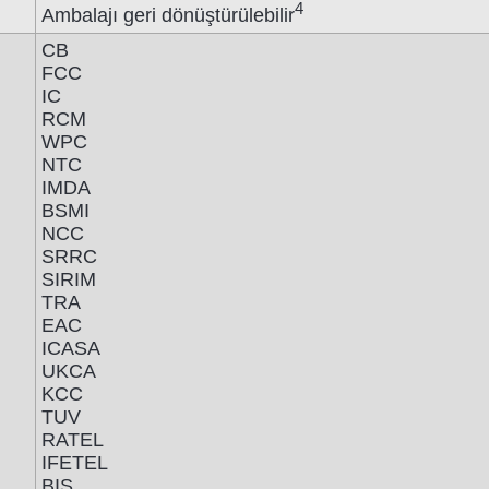
4
Ambalajı geri dönüştürülebilir
CB
FCC
IC
RCM
WPC
NTC
IMDA
BSMI
NCC
SRRC
SIRIM
TRA
EAC
ICASA
UKCA
KCC
TUV
RATEL
IFETEL
BIS