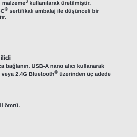
3
ş malzeme
kullanılarak üretilmiştir.
®
SC
sertifikalı ambalaj ile düşünceli bir
ır.
lidi
ca bağlanın. USB-A nano alıcı kullanarak
®
a veya 2.4G Bluetooth
üzerinden üç adede
pil ömrü.