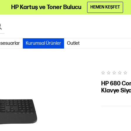
HP Kartuş ve Toner Bulucu
HEMEN KEŞFET
sesuarlar
Kurumsal Ürünler
Outlet
HP 680 Com
Klavye Si