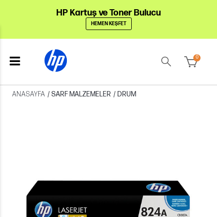
HP Kartuş ve Toner Bulucu
HEMEN KEŞFET
0
ANASAYFA
/
SARF MALZEMELER
/
DRUM