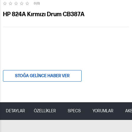
0 (0)
HP 824A Kırmızı Drum CB387A
STOĞA GELINCE HABER VER
DETAYLAR
ÖZELLİKLER
SPECS
YORUMLAR
AK