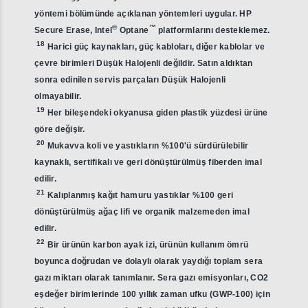
yöntemi bölümünde açıklanan yöntemleri uygular. HP
®
™
Secure Erase, Intel
Optane
platformlarını desteklemez.
18
Harici güç kaynakları, güç kabloları, diğer kablolar ve
çevre birimleri Düşük Halojenli değildir. Satın aldıktan
sonra edinilen servis parçaları Düşük Halojenli
olmayabilir.
19
Her bileşendeki okyanusa giden plastik yüzdesi ürüne
göre değişir.
20
Mukavva koli ve yastıkların %100'ü sürdürülebilir
kaynaklı, sertifikalı ve geri dönüştürülmüş fiberden imal
edilir.
21
Kalıplanmış kağıt hamuru yastıklar %100 geri
dönüştürülmüş ağaç lifi ve organik malzemeden imal
edilir.
22
Bir ürünün karbon ayak izi, ürünün kullanım ömrü
boyunca doğrudan ve dolaylı olarak yaydığı toplam sera
gazı miktarı olarak tanımlanır. Sera gazı emisyonları, CO2
eşdeğer birimlerinde 100 yıllık zaman ufku (GWP-100) için