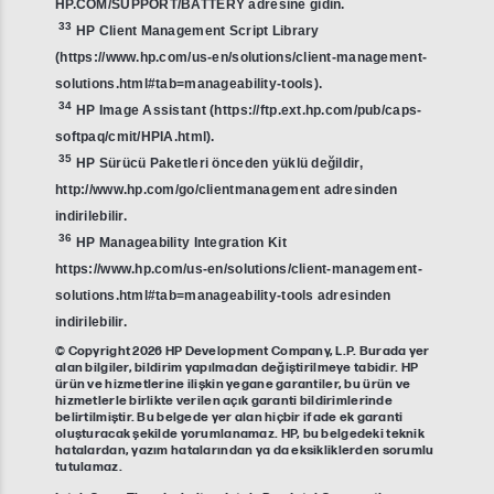
HP.COM/SUPPORT/BATTERY adresine gidin.
33
HP Client Management Script Library
(https://www.hp.com/us-en/solutions/client-management-
solutions.html#tab=manageability-tools).
34
HP Image Assistant (https://ftp.ext.hp.com/pub/caps-
softpaq/cmit/HPIA.html).
35
HP Sürücü Paketleri önceden yüklü değildir,
http://www.hp.com/go/clientmanagement adresinden
indirilebilir.
36
HP Manageability Integration Kit
https://www.hp.com/us-en/solutions/client-management-
solutions.html#tab=manageability-tools adresinden
indirilebilir.
© Copyright 2026 HP Development Company, L.P. Burada yer
alan bilgiler, bildirim yapılmadan değiştirilmeye tabidir. HP
ürün ve hizmetlerine ilişkin yegane garantiler, bu ürün ve
hizmetlerle birlikte verilen açık garanti bildirimlerinde
belirtilmiştir. Bu belgede yer alan hiçbir ifade ek garanti
oluşturacak şekilde yorumlanamaz. HP, bu belgedeki teknik
hatalardan, yazım hatalarından ya da eksikliklerden sorumlu
tutulamaz.