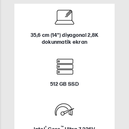
35,6 cm (14") diyagonal 2,8K
dokunmatik ekran
512 GB SSD
®
™