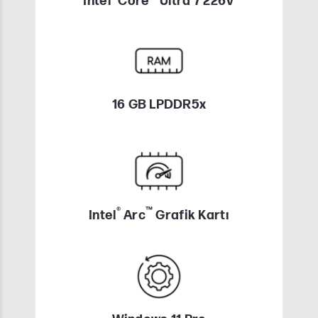
Intel
Core
Ultra 7 226V
16 GB LPDDR5x
®
™
Intel
Arc
Grafik Kartı