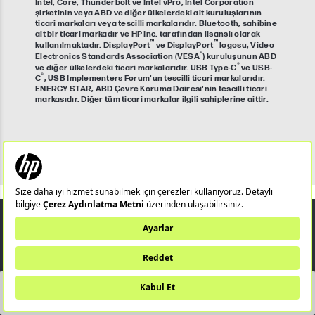
Intel, Core, Thunderbolt ve Intel vPro, Intel Corporation
şirketinin veya ABD ve diğer ülkelerdeki alt kuruluşlarının
ticari markaları veya tescilli markalarıdır. Bluetooth, sahibine
ait bir ticari markadır ve HP Inc. tarafından lisanslı olarak
™
™
kullanılmaktadır. DisplayPort
ve DisplayPort
logosu, Video
®
Electronics Standards Association (VESA
) kuruluşunun ABD
®
ve diğer ülkelerdeki ticari markalarıdır. USB Type-C
ve USB-
®
C
, USB Implementers Forum'un tescilli ticari markalarıdır.
ENERGY STAR, ABD Çevre Koruma Dairesi'nin tescilli ticari
markasıdır. Diğer tüm ticari markalar ilgili sahiplerine aittir.
YAKINDA STOKTA