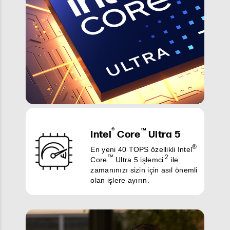
®
™
Intel
Core
Ultra 5
®
En yeni 40 TOPS özellikli Intel
™
2
Core
Ultra 5 işlemci
ile
zamanınızı sizin için asıl önemli
olan işlere ayırın.