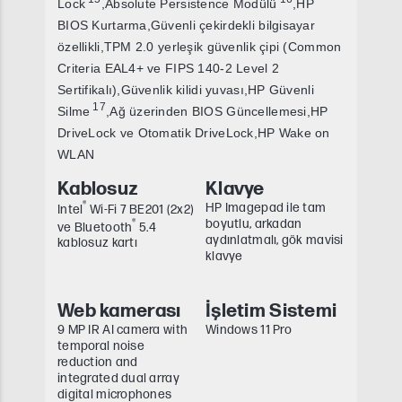
Lock
,Absolute Persistence Modülü
,HP
BIOS Kurtarma,Güvenli çekirdekli bilgisayar
özellikli,TPM 2.0 yerleşik güvenlik çipi (Common
Criteria EAL4+ ve FIPS 140-2 Level 2
Sertifikalı),Güvenlik kilidi yuvası,HP Güvenli
17
Silme
,Ağ üzerinden BIOS Güncellemesi,HP
DriveLock ve Otomatik DriveLock,HP Wake on
WLAN
Kablosuz
Klavye
®
HP Imagepad ile tam
Intel
Wi-Fi 7 BE201 (2x2)
boyutlu, arkadan
®
ve Bluetooth
5.4
aydınlatmalı, gök mavisi
kablosuz kartı
klavye
Web kamerası
İşletim Sistemi
9 MP IR AI camera with
Windows 11 Pro
temporal noise
reduction and
integrated dual array
digital microphones