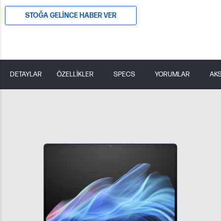
STOĞA GELINCE HABER VER
DETAYLAR
ÖZELLİKLER
SPECS
YORUMLAR
AK