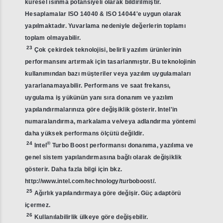
küresel ısınma potansiyeli olarak bildirilmiştir.
Hesaplamalar ISO 14040 & ISO 14044'e uygun olarak
yapılmaktadır. Yuvarlama nedeniyle değerlerin toplamı
toplam olmayabilir.
23
Çok çekirdek teknolojisi, belirli yazılım ürünlerinin
performansını artırmak için tasarlanmıştır. Bu teknolojinin
kullanımından bazı müşteriler veya yazılım uygulamaları
yararlanamayabilir. Performans ve saat frekansı,
uygulama iş yükünün yanı sıra donanım ve yazılım
yapılandırmalarınıza göre değişiklik gösterir. Intel'in
numaralandırma, markalama ve/veya adlandırma yöntemi
daha yüksek performans ölçütü değildir.
24
®
Intel
Turbo Boost performansı donanıma, yazılıma ve
genel sistem yapılandırmasına bağlı olarak değişiklik
gösterir. Daha fazla bilgi için bkz.
http://www.intel.com/technology/turboboost/.
25
Ağırlık yapılandırmaya göre değişir. Güç adaptörü
içermez.
26
Kullanılabilirlik ülkeye göre değişebilir.