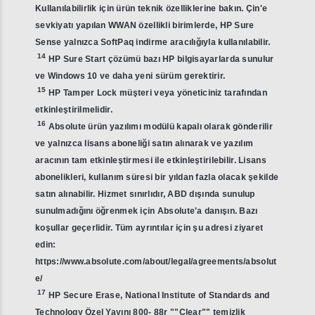
Kullanılabilirlik için ürün teknik özelliklerine bakın. Çin'e
sevkiyatı yapılan WWAN özellikli birimlerde, HP Sure
Sense yalnızca SoftPaq indirme aracılığıyla kullanılabilir.
14
HP Sure Start çözümü bazı HP bilgisayarlarda sunulur
ve Windows 10 ve daha yeni sürüm gerektirir.
15
HP Tamper Lock müşteri veya yöneticiniz tarafından
etkinleştirilmelidir.
16
Absolute ürün yazılımı modülü kapalı olarak gönderilir
ve yalnızca lisans aboneliği satın alınarak ve yazılım
aracının tam etkinleştirmesi ile etkinleştirilebilir. Lisans
abonelikleri, kullanım süresi bir yıldan fazla olacak şekilde
satın alınabilir. Hizmet sınırlıdır, ABD dışında sunulup
sunulmadığını öğrenmek için Absolute'a danışın. Bazı
koşullar geçerlidir. Tüm ayrıntılar için şu adresi ziyaret
edin:
https://www.absolute.com/about/legal/agreements/absolut
e/
17
HP Secure Erase, National Institute of Standards and
Technology Özel Yayını 800- 88r ""Clear"" temizlik