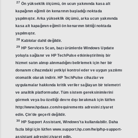
27
Ön yükseklik ölçümü, ön ucun yakınında kasa alt
kapağının eğimli ön kenarının başladığı noktada
yapılmıştır. Arka yükseklik ölçümü, arka ucun yakınında
kasa alt kapağının eğimli ön kenarının bittiği noktada
yapılmıştır.
28
Kablolar dahil değildir.
29
HP Services Scan, bazı ürünlerde Windows Update
yoluyla sağlanır ve HP TechPulse etkinleştirilmiş bir
hizmet satın alınıp alınmadığını belirlemek için her bir
donanım cihazındaki yetkiyi kontrol eder ve uygun yazılımı
otomatik olarak indirir. HP TechPulse cihazlar ve
uygulamalar hakkında kritik veriler sağlayan bir telemetri
ve analitik platformudur. Tüm sistem gereksinimlerini
görmek veya bu özelliği devre dışı bırakmak için lütfen
http://www.hpdaas.com/requirements adresini ziyaret
edin. Çin'de geçerli değildir.
30
HP Support Assistant, Windows'ta kullanılabilir. Daha
fazla bilgi için lütfen www.support.hp.com/help/hp-support-
assistant adresini ziyaret edin.