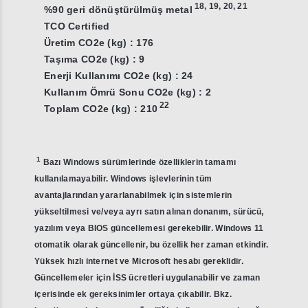
18
,
19
,
20
,
21
%90 geri dönüştürülmüş metal
TCO Certified
Üretim CO2e (kg) : 176
Taşıma CO2e (kg) : 9
Enerji Kullanımı CO2e (kg) : 24
Kullanım Ömrü Sonu CO2e (kg) : 2
22
Toplam CO2e (kg) : 210
1
Bazı Windows sürümlerinde özelliklerin tamamı
kullanılamayabilir. Windows işlevlerinin tüm
avantajlarından yararlanabilmek için sistemlerin
yükseltilmesi ve/veya ayrı satın alınan donanım, sürücü,
yazılım veya BIOS güncellemesi gerekebilir. Windows 11
otomatik olarak güncellenir, bu özellik her zaman etkindir.
Yüksek hızlı internet ve Microsoft hesabı gereklidir.
Güncellemeler için İSS ücretleri uygulanabilir ve zaman
içerisinde ek gereksinimler ortaya çıkabilir. Bkz.