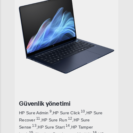
Güvenlik yönetimi
9
10
HP Sure Admin
,HP Sure Click
,HP Sure
11
12
Recover
,HP Sure Run
,HP Sure
13
14
Sense
,HP Sure Start
,HP Tamper
15
16