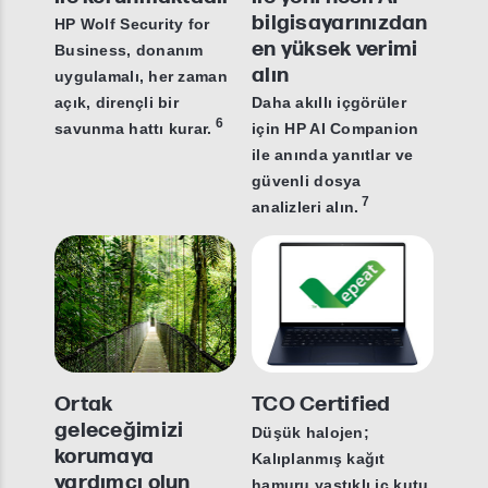
bilgisayarınızdan
HP Wolf Security for
en yüksek verimi
Business, donanım
alın
uygulamalı, her zaman
açık, dirençli bir
Daha akıllı içgörüler
6
savunma hattı kurar.
için HP AI Companion
ile anında yanıtlar ve
güvenli dosya
7
analizleri alın.
Ortak
TCO Certified
geleceğimizi
Düşük halojen;
korumaya
Kalıplanmış kağıt
yardımcı olun
hamuru yastıklı iç kutu