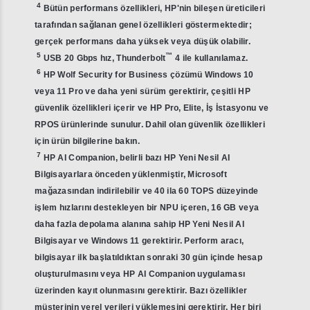
4
Bütün performans özellikleri, HP'nin bileşen üreticileri
tarafından sağlanan genel özellikleri göstermektedir;
gerçek performans daha yüksek veya düşük olabilir.
5
™
USB 20 Gbps hız, Thunderbolt
4 ile kullanılamaz.
6
HP Wolf Security for Business çözümü Windows 10
veya 11 Pro ve daha yeni sürüm gerektirir, çeşitli HP
güvenlik özellikleri içerir ve HP Pro, Elite, İş İstasyonu ve
RPOS ürünlerinde sunulur. Dahil olan güvenlik özellikleri
için ürün bilgilerine bakın.
7
HP AI Companion, belirli bazı HP Yeni Nesil AI
Bilgisayarlara önceden yüklenmiştir, Microsoft
mağazasından indirilebilir ve 40 ila 60 TOPS düzeyinde
işlem hızlarını destekleyen bir NPU içeren, 16 GB veya
daha fazla depolama alanına sahip HP Yeni Nesil AI
Bilgisayar ve Windows 11 gerektirir. Perform aracı,
bilgisayar ilk başlatıldıktan sonraki 30 gün içinde hesap
oluşturulmasını veya HP AI Companion uygulaması
üzerinden kayıt olunmasını gerektirir. Bazı özellikler
müşterinin yerel verileri yüklemesini gerektirir. Her biri