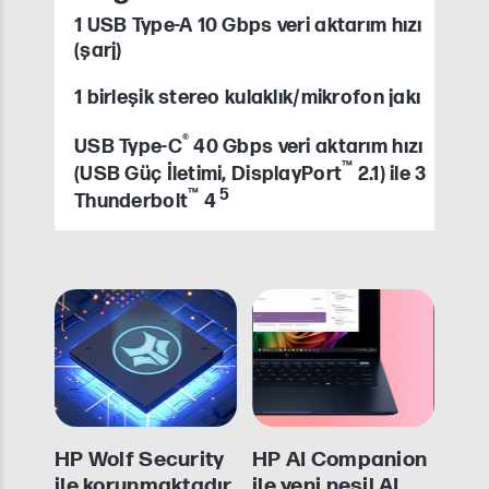
1 USB Type-A 10 Gbps veri aktarım hızı
(şarj)
1 birleşik stereo kulaklık/mikrofon jakı
®
USB Type-C
40 Gbps veri aktarım hızı
™
(USB Güç İletimi, DisplayPort
2.1) ile 3
™
5
Thunderbolt
4
HP Wolf Security
HP AI Companion
ile korunmaktadır
ile yeni nesil AI