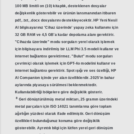
100 MB limitli on (10) kitaplık, desteklenen dosyalar
değişkenlik gösterebilir ve ürünün lansmanından itibaren
pdf, .txt, .docx dosyalarını destekleyecektir. HP Yeni Nesil
AI bilgisayarınız 'Cihaz üzerinde' yapay zeka kullanımı için
32 GB RAM ve 4,5 GB'a kadar depolama alanı gerektirir.
"Cihazda üzerinde" modu sorguları yerel olarak işlemek
için bilgisayara indirilmiş bir LLM Phi 3.5 modeli kullanır ve
internet bağlantısı gerektirmez. "Bulut" modu sorguları
çevrimiçi olarak işlemek için GPT-4o modelini kullanır ve
internet bağlantısı gerektirir. Spot ışığı ve ses özelliği, HP
AI Companion içinde yer alan özelliklerdir. 2025'in bahar
aylarında piyasaya sürülmesi beklenmektedir.
Kullanılabilirliği bölgelere göre değişiklik gösterir.
8
Geri dönüştürülmüş metal miktarı, 25 gramın üzerindeki
metal parçaları için ISO 14021 tanımlarına göre toplam
ağırlığın yüzdesi olarak ifade edilmiştir. Geri dönüşüm
özellikleri bulunduğunuz konuma göre değişiklik
gösterebilir. Ayrıntılı bilgi için lütfen yerel geri dönüşüm