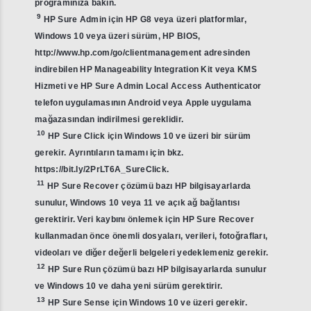
programınıza bakın.
9
HP Sure Admin için HP G8 veya üzeri platformlar,
Windows 10 veya üzeri sürüm, HP BIOS,
http://www.hp.com/go/clientmanagement adresinden
indirebilen HP Manageability Integration Kit veya KMS
Hizmeti ve HP Sure Admin Local Access Authenticator
telefon uygulamasının Android veya Apple uygulama
mağazasından indirilmesi gereklidir.
10
HP Sure Click için Windows 10 ve üzeri bir sürüm
gerekir. Ayrıntıların tamamı için bkz.
https://bit.ly/2PrLT6A_SureClick.
11
HP Sure Recover çözümü bazı HP bilgisayarlarda
sunulur, Windows 10 veya 11 ve açık ağ bağlantısı
gerektirir. Veri kaybını önlemek için HP Sure Recover
kullanmadan önce önemli dosyaları, verileri, fotoğrafları,
videoları ve diğer değerli belgeleri yedeklemeniz gerekir.
12
HP Sure Run çözümü bazı HP bilgisayarlarda sunulur
ve Windows 10 ve daha yeni sürüm gerektirir.
13
HP Sure Sense için Windows 10 ve üzeri gerekir.