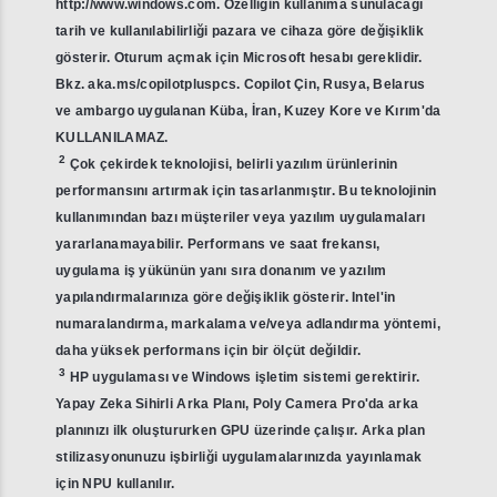
http://www.windows.com. Özelliğin kullanıma sunulacağı
tarih ve kullanılabilirliği pazara ve cihaza göre değişiklik
gösterir. Oturum açmak için Microsoft hesabı gereklidir.
Bkz. aka.ms/copilotpluspcs. Copilot Çin, Rusya, Belarus
ve ambargo uygulanan Küba, İran, Kuzey Kore ve Kırım'da
KULLANILAMAZ.
2
Çok çekirdek teknolojisi, belirli yazılım ürünlerinin
performansını artırmak için tasarlanmıştır. Bu teknolojinin
kullanımından bazı müşteriler veya yazılım uygulamaları
yararlanamayabilir. Performans ve saat frekansı,
uygulama iş yükünün yanı sıra donanım ve yazılım
yapılandırmalarınıza göre değişiklik gösterir. Intel'in
numaralandırma, markalama ve/veya adlandırma yöntemi,
daha yüksek performans için bir ölçüt değildir.
3
HP uygulaması ve Windows işletim sistemi gerektirir.
Yapay Zeka Sihirli Arka Planı, Poly Camera Pro'da arka
planınızı ilk oluştururken GPU üzerinde çalışır. Arka plan
stilizasyonunuzu işbirliği uygulamalarınızda yayınlamak
için NPU kullanılır.