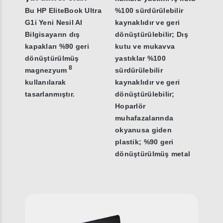
Bu HP EliteBook Ultra
%100 sürdürülebilir
G1i Yeni Nesil AI
kaynaklıdır ve geri
Bilgisayarın dış
dönüştürülebilir; Dış
kapakları %90 geri
kutu ve mukavva
dönüştürülmüş
yastıklar %100
8
magnezyum
sürdürülebilir
kullanılarak
kaynaklıdır ve geri
tasarlanmıştır.
dönüştürülebilir;
Hoparlör
muhafazalarında
okyanusa giden
plastik; %90 geri
dönüştürülmüş metal