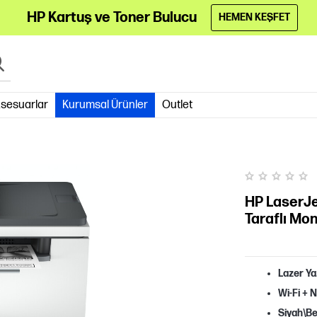
HP Kartuş ve Toner Bulucu
HEMEN KEŞFET
sesuarlar
Kurumsal Ürünler
Outlet
HP LaserJe
Taraflı Mo
Lazer Ya
Wi-Fi + 
Siyah\B