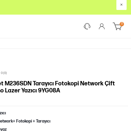
×
0
0 (0)
t M236SDN Tarayıcı Fotokopi Network Çift
no Lazer Yazıcı 9YG08A
zıcı
Network+ Fotokopi + Tarayıcı
eyaz