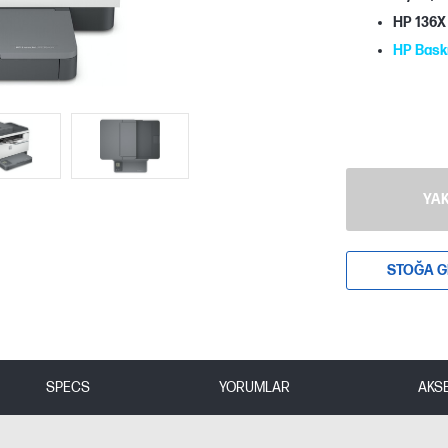
HP 136X 
HP Bask
YAK
STOĞA G
SPECS
YORUMLAR
AKS