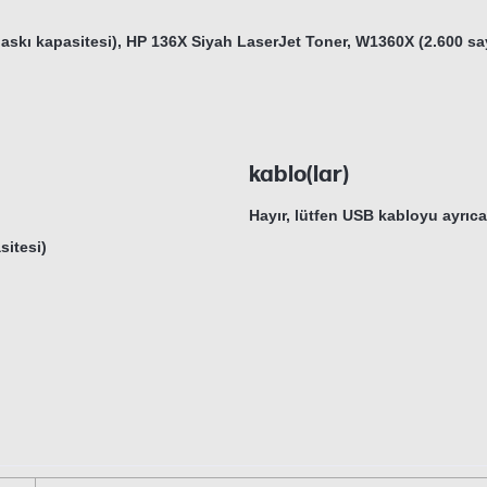
askı kapasitesi), HP 136X Siyah LaserJet Toner, W1360X (2.600 say
kablo(lar)
Hayır, lütfen USB kabloyu ayrıca
sitesi)