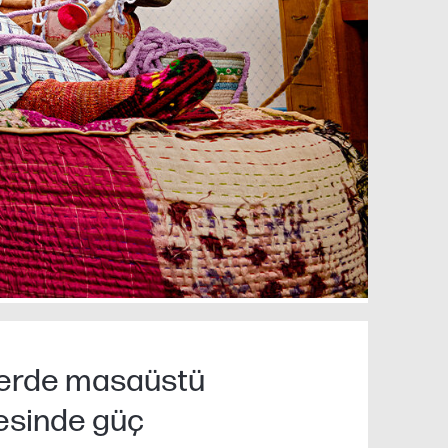
erde masaüstü
esinde güç