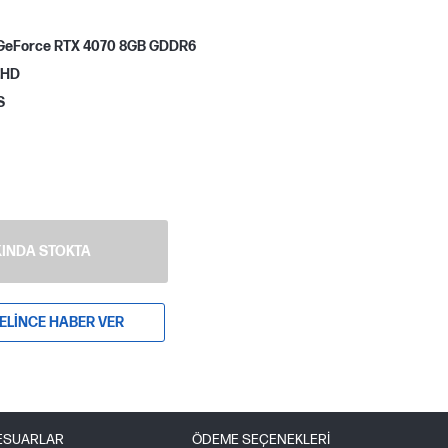
GeForce RTX 4070 8GB GDDR6
 FHD
S
INDA STOKTA
ELINCE HABER VER
ESUARLAR
ÖDEME SEÇENEKLERI