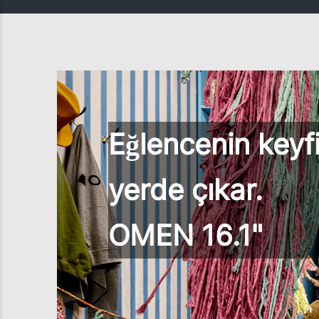
Eğlencenin keyfi
yerde çıkar.
OMEN 16.1"