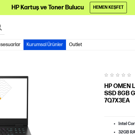
HP Kartuş ve Toner Bulucu
HEMEN KEŞFET
sesuarlar
Kurumsal Ürünler
Outlet
HP OMEN L
SSD 8GB Ge
7Q7X3EA
Intel Co
32GB R