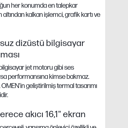
ğun her konumda en talepkar
 altından kalkan işlemci, grafik kartı ve
suz dizüstü bilgisayar
tması
bilgisayar jet motoru gibi ses
orsa performansına kimse bakmaz.
 OMEN'in geliştirilmiş termal tasarımı
dir.
erece akıcı 16,1" ekran
çerçeveli, yansıma önleyici özellikli ve