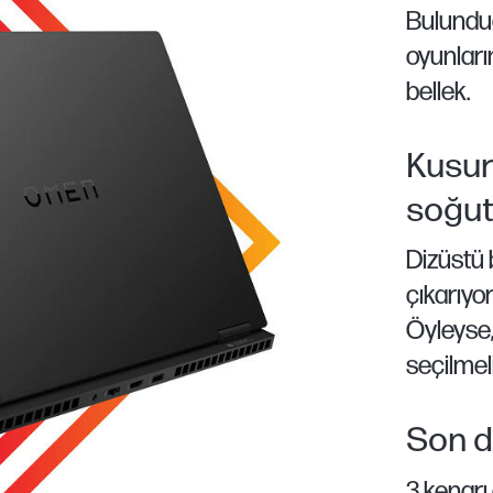
Bulundu
oyunların
bellek.
Kusur
soğu
Dizüstü 
çıkarıy
Öyleyse,
seçilmeli
Son d
3 kenarı 