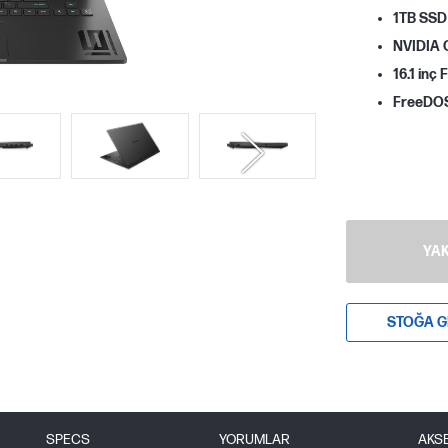
1TB SSD
NVIDIA 
16.1 inç
FreeDO
YAK
STOĞA G
SPECS
YORUMLAR
AKS