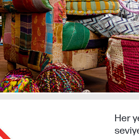
Her y
seviy