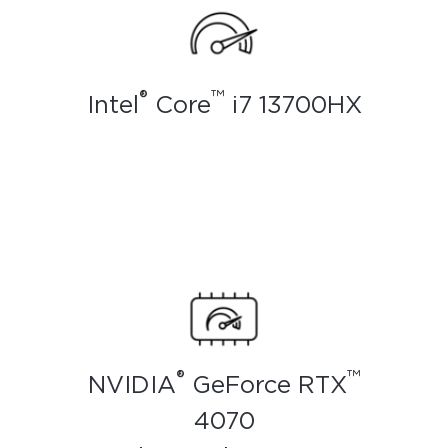
®
™
Intel
Core
i7 13700HX
®
™
NVIDIA
GeForce RTX
4070