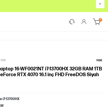
×
0
0 (0)
YENI
aptop 16-WF0021NT i7-13700HX 32GB RAM 1TB
Force RTX 4070 16.1 inç FHD FreeDOS Siyah
re i7-13700HX
AM