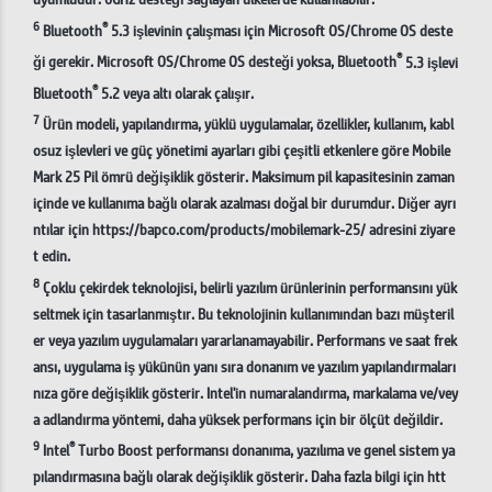
6
®
Bluetooth
5.3 işlevinin çalışması için Microsoft OS/Chrome OS deste
®
ği gerekir. Microsoft OS/Chrome OS desteği yoksa, Bluetooth
5.3 işlevi
®
Bluetooth
5.2 veya altı olarak çalışır.
7
Ürün modeli, yapılandırma, yüklü uygulamalar, özellikler, kullanım, kabl
osuz işlevleri ve güç yönetimi ayarları gibi çeşitli etkenlere göre Mobile
Mark 25 Pil ömrü değişiklik gösterir. Maksimum pil kapasitesinin zaman
içinde ve kullanıma bağlı olarak azalması doğal bir durumdur. Diğer ayrı
ntılar için https://bapco.com/products/mobilemark-25/ adresini ziyare
t edin.
8
Çoklu çekirdek teknolojisi, belirli yazılım ürünlerinin performansını yük
seltmek için tasarlanmıştır. Bu teknolojinin kullanımından bazı müşteril
er veya yazılım uygulamaları yararlanamayabilir. Performans ve saat frek
ansı, uygulama iş yükünün yanı sıra donanım ve yazılım yapılandırmaları
nıza göre değişiklik gösterir. Intel'in numaralandırma, markalama ve/vey
a adlandırma yöntemi, daha yüksek performans için bir ölçüt değildir.
9
®
Intel
Turbo Boost performansı donanıma, yazılıma ve genel sistem ya
pılandırmasına bağlı olarak değişiklik gösterir. Daha fazla bilgi için htt