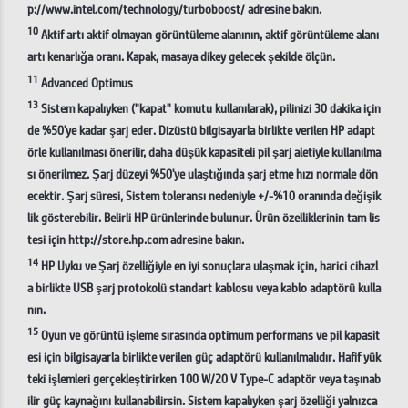
p://www.intel.com/technology/turboboost/ adresine bakın.
10
Aktif artı aktif olmayan görüntüleme alanının, aktif görüntüleme alanı
artı kenarlığa oranı. Kapak, masaya dikey gelecek şekilde ölçün.
11
Advanced Optimus
13
Sistem kapalıyken ("kapat" komutu kullanılarak), pilinizi 30 dakika için
de %50'ye kadar şarj eder. Dizüstü bilgisayarla birlikte verilen HP adapt
örle kullanılması önerilir, daha düşük kapasiteli pil şarj aletiyle kullanılma
sı önerilmez. Şarj düzeyi %50'ye ulaştığında şarj etme hızı normale dön
ecektir. Şarj süresi, Sistem toleransı nedeniyle +/-%10 oranında değişik
lik gösterebilir. Belirli HP ürünlerinde bulunur. Ürün özelliklerinin tam lis
tesi için http://store.hp.com adresine bakın.
14
HP Uyku ve Şarj özelliğiyle en iyi sonuçlara ulaşmak için, harici cihazl
a birlikte USB şarj protokolü standart kablosu veya kablo adaptörü kulla
nın.
15
Oyun ve görüntü işleme sırasında optimum performans ve pil kapasit
esi için bilgisayarla birlikte verilen güç adaptörü kullanılmalıdır. Hafif yük
teki işlemleri gerçekleştirirken 100 W/20 V Type-C adaptör veya taşınab
ilir güç kaynağını kullanabilirsin. Sistem kapalıyken şarj özelliği yalnızca