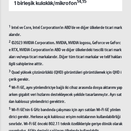
14
,
15
1 birleşik kulaklık/mikrofon
1
Intel ve Core, Intel Corporation'ın ABD'de ve diğer ülkelerde ticari mark
alarıdır.
2
©2023 NVIDIA Corporation. NVIDIA, NVIDIA logosu, GeForce ve GeForc
e RTX, NVIDIA Corporation'ın ABD ve diğer ülkelerdeki tescilli ticari mark
aları ve/veya ticari markalarıdır. Diğer tüm ticari markalar ve telif hakları
ilgili sahiplerine aittir.
3
Quad yüksek çözünürlüklü (QHD) görüntüleri görüntülemek için QHD i
çerik gerekir.
4
Wi-Fi 6E, aynı yönlendiriciye bağlı iki cihaz arasında dosya aktarımı yap
arken gigabit veri hızlarını destekleyecek şekilde tasarlanmıştır. Ayrı sat
ılan kablosuz yönlendirici gerektirir.
5
Wi-Fi 6E'nin 6 GHz bandında çalışması için ayrı satılan Wi-Fi 6E yönlen
dirici gerekir. Herkese açık kablosuz erişim noktalarının kullanılabilirliği
sınırlıdır. Wi-Fi 6E önceki 802.11 teknik özellikleriyle geriye dönük olarak
uyumludur. 6GHz desteği sağlayan ülkelerde kullanılabilir.