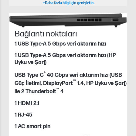
+Daha fazla bilgi için genişletin
Bağlantı noktaları
1 USB Type-A 5 Gbps veri aktarım hızı
1 USB Type-A 5 Gbps veri aktarım hızı (HP
Uyku ve Şarj)
®
USB Type-C
40 Gbps veri aktarım hızı (USB
™
Güç İletimi, DisplayPort
1.4, HP Uyku ve Şarj)
™
ile 2 Thunderbolt
4
1 HDMI 2.1
1 RJ-45
1 AC smart pin