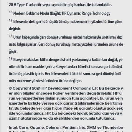
20 V Type-C adaptör veya taşınabilir güç bankası ile kullanılabilir.
16
Modern Bekleme Modu (Bağlı); HP Dynamic Range Technology
17
Bileşenlerdeki geri dönüştürülmüş malzemelerin yüzdesi ürüne göre
değişir.
18
Ürün kapağında geri dönüştürülmüş metal malzemeyle üretilmiş diz
üstü bilgisayarlar. Geri dönüştürülmüş metal yüzdesi üründen ürüne de
ğişir.
19
Klavye makasları kütle denge sistemi yaklaşımıyla kullanılan doğal, ye
nilenebilir ham madde içerir.; Klavye tuşları tüketici sonrası geri dönüşt
ürülmüş plastik içerir. Her bileşendeki tüketici sonrası geri dönüştürül
müş malzeme yüzdesi üründen ürüne değişir.
© Copyright 2024 HP Development Company, L.P. Bu belgede y
er alan bilgiler önceden haber verilmeden değiştirilebilir. HP ü
rün ve hizmetlerine ilişkin sunulan tüm garantiler, bu ürün ve h
izmetlerle birlikte verilen açık garanti bildirimlerinde belirtilmiş
tir. Bu belgede yer alan hiçbir ifade ek garanti oluşturacak şek
ilde yorumlanamaz. HP, bu belgedeki teknik hatalardan veya y
azım hatalarından ya da eksikliklerden sorumlu tutulamaz.
Intel, Core, Optane, Celeron, Pentium, Iris, XMM ve Thunderbo