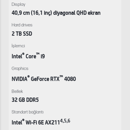
Display
40,9 cm (16,1 inç) diyagonal QHD ekran
Hard drives
2 TB SSD
İşlemci
®
™
Intel
Core
i9
Graphics
®
™
NVIDIA
GeForce RTX
4080
Bellek
32 GB DDR5
Standart bağlantı
®
4
,
5
,
6
Intel
Wi-Fi 6E AX211