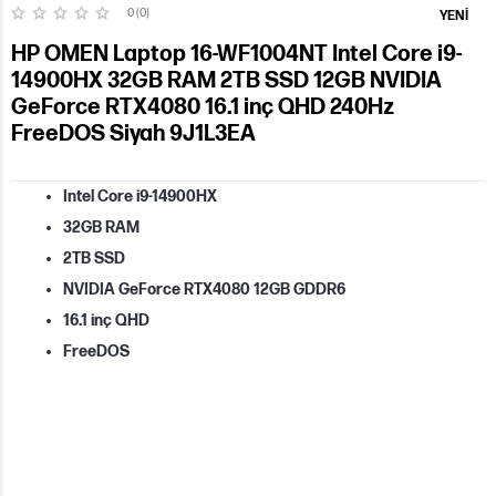
0 (0)
YENI
HP OMEN Laptop 16-WF1004NT Intel Core i9-
14900HX 32GB RAM 2TB SSD 12GB NVIDIA
GeForce RTX4080 16.1 inç QHD 240Hz
FreeDOS Siyah 9J1L3EA
Intel Core i9-14900HX
32GB RAM
2TB SSD
NVIDIA GeForce RTX4080 12GB GDDR6
16.1 inç QHD
FreeDOS