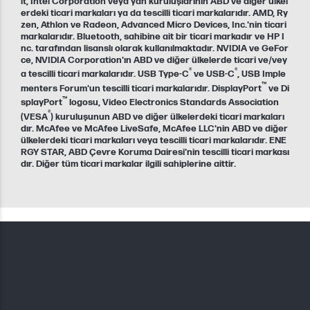
lt, Intel Corporation veya yan kuruluşlarının ABD ve diğer ülkel
erdeki ticari markaları ya da tescilli ticari markalarıdır. AMD, Ry
zen, Athlon ve Radeon, Advanced Micro Devices, Inc.'nin ticari
markalarıdır. Bluetooth, sahibine ait bir ticari markadır ve HP I
nc. tarafından lisanslı olarak kullanılmaktadır. NVIDIA ve GeFor
ce, NVIDIA Corporation'ın ABD ve diğer ülkelerde ticari ve/vey
®
®
a tescilli ticari markalarıdır. USB Type-C
ve USB-C
, USB Imple
™
menters Forum'un tescilli ticari markalarıdır. DisplayPort
ve Di
™
splayPort
logosu, Video Electronics Standards Association
®
(VESA
) kuruluşunun ABD ve diğer ülkelerdeki ticari markaları
dır. McAfee ve McAfee LiveSafe, McAfee LLC'nin ABD ve diğer
ülkelerdeki ticari markaları veya tescilli ticari markalarıdır. ENE
RGY STAR, ABD Çevre Koruma Dairesi'nin tescilli ticari markası
dır. Diğer tüm ticari markalar ilgili sahiplerine aittir.