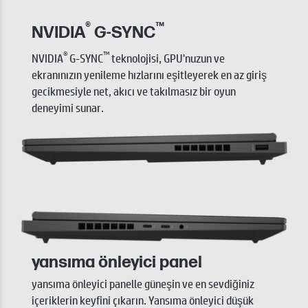
®
™
NVIDIA
G-SYNC
®
™
NVIDIA
G-SYNC
teknolojisi, GPU'nuzun ve
ekranınızın yenileme hızlarını eşitleyerek en az giriş
gecikmesiyle net, akıcı ve takılmasız bir oyun
deneyimi sunar.
yansıma önleyici panel
yansıma önleyici panelle güneşin ve en sevdiğiniz
içeriklerin keyfini çıkarın. Yansıma önleyici düşük