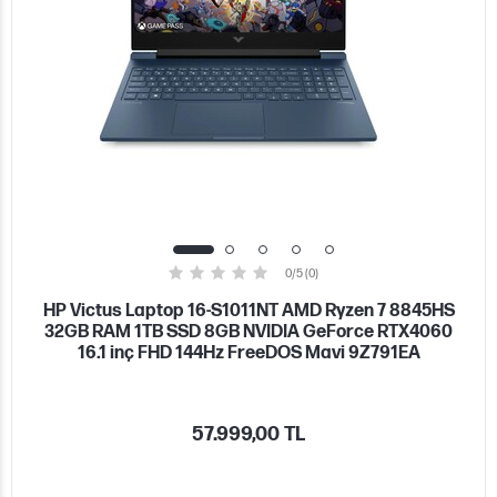
0/5 (0)
HP Victus Laptop 16-S1011NT AMD Ryzen 7 8845HS
32GB RAM 1TB SSD 8GB NVIDIA GeForce RTX4060
16.1 inç FHD 144Hz FreeDOS Mavi 9Z791EA
57.999,00 TL