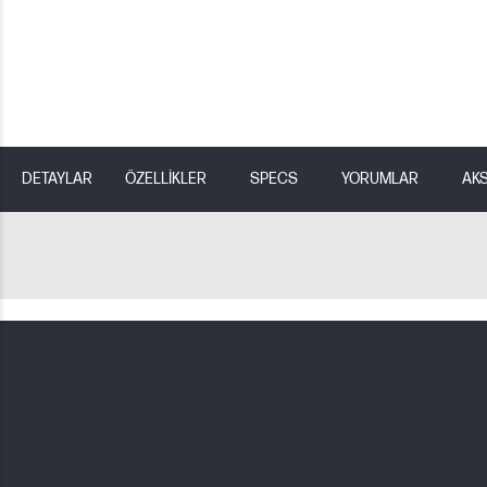
DETAYLAR
ÖZELLİKLER
SPECS
YORUMLAR
AK