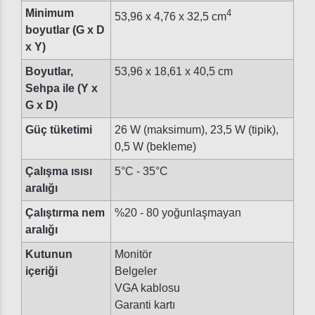
Minimum
4
53,96 x 4,76 x 32,5 cm
boyutlar (G x D
x Y)
Boyutlar,
53,96 x 18,61 x 40,5 cm
Sehpa ile (Y x
G x D)
Güç tüketimi
26 W (maksimum), 23,5 W (tipik),
0,5 W (bekleme)
Çalışma ısısı
5°C - 35°C
aralığı
Çalıştırma nem
%20 - 80 yoğunlaşmayan
aralığı
Kutunun
Monitör
içeriği
Belgeler
VGA kablosu
Garanti kartı