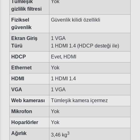
Tümleşik
Yok
gizlilik filtresi
Fiziksel
Güvenlik kilidi özellikli
güvenlik
Ekran Giriş
1 VGA
Türü
1 HDMI 1.4 (HDCP desteği ile)
HDCP
Evet, HDMI
Ethernet
Yok
HDMI
1 HDMI 1.4
VGA
1 VGA
Web kamerası
Tümleşik kamera içermez
Mikrofon
Yok
Hoparlörler
Yok
Ağırlık
3
3,46 kg