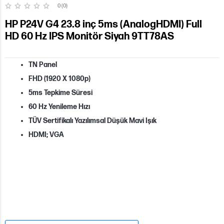
0 (0)
HP P24V G4 23.8 inç 5ms (AnalogHDMI) Full
HD 60 Hz IPS Monitör Siyah 9TT78AS
TN Panel
FHD (1920 X 1080p)
5ms Tepkime Süresi
60 Hz Yenileme Hızı
TÜV Sertifikalı Yazılımsal Düşük Mavi Işık
HDMI; VGA