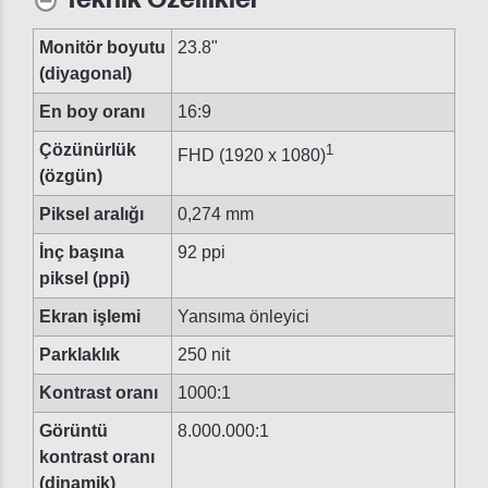
Monitör boyutu
23.8"
(diyagonal)
En boy oranı
16:9
Çözünürlük
1
FHD (1920 x 1080)
(özgün)
Piksel aralığı
0,274 mm
İnç başına
92 ppi
piksel (ppi)
Ekran işlemi
Yansıma önleyici
Parklaklık
250 nit
Kontrast oranı
1000:1
Görüntü
8.000.000:1
kontrast oranı
(dinamik)