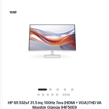
YENİ!
0/5 (0)
HP S5 532sf 31.5 inç 100Hz 7ms (HDMI + VGA) FHD VA
Monitör Gümüş 94F50E9