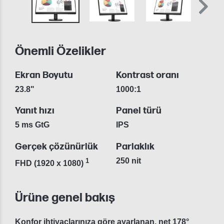
Önemli Özelikler
Ekran Boyutu
Kontrast oranı
23.8"
1000:1
Yanıt hızı
Panel türü
5 ms GtG
IPS
Gerçek çözünürlük
Parlaklık
250 nit
1
FHD (1920 x 1080)
Ürüne genel bakış
Konfor ihtiyaçlarınıza göre ayarlanan, net 178°