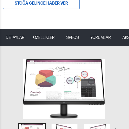
STOĞA GELINCE HABER VER
DETAYLAR
ÖZELLİKLER
SPECS
YORUMLAR
AK