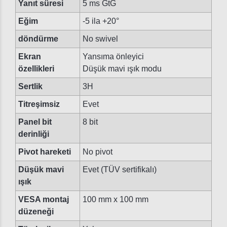
Yanıt süresi
5 ms GtG
Eğim
-5 ila +20°
döndürme
No swivel
Ekran
Yansıma önleyici
özellikleri
Düşük mavi ışık modu
Sertlik
3H
Titreşimsiz
Evet
Panel bit
8 bit
derinliği
Pivot hareketi
No pivot
Düşük mavi
Evet (TÜV sertifikalı)
ışık
VESA montaj
100 mm x 100 mm
düzeneği