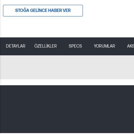
STOĞA GELINCE HABER VER
DETAYLAR
ÖZELLİKLER
SPECS
YORUMLAR
AK