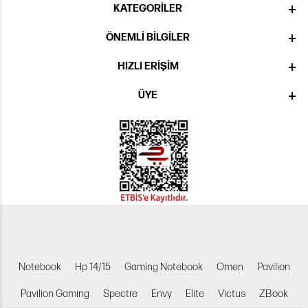
KATEGORILER
ÖNEMLI BILGILER
HIZLI ERIŞIM
ÜYE
Notebook
Hp 14/15
Gaming Notebook
Omen
Pavilion
Pavilion Gaming
Spectre
Envy
Elite
Victus
ZBook