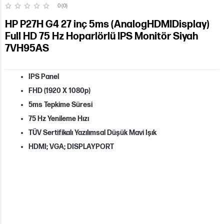
0 (0)
HP P27H G4 27 inç 5ms (AnalogHDMIDisplay)
Full HD 75 Hz Hoparlörlü IPS Monitör Siyah
7VH95AS
IPS Panel
FHD (1920 X 1080p)
5ms Tepkime Süresi
75 Hz Yenileme Hızı
TÜV Sertifikalı Yazılımsal Düşük Mavi Işık
HDMI; VGA; DISPLAYPORT