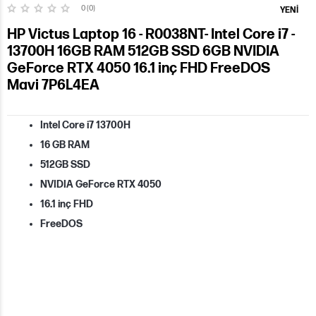
0 (0)
YENI
HP Victus Laptop 16 - R0038NT- Intel Core i7 -
13700H 16GB RAM 512GB SSD 6GB NVIDIA
GeForce RTX 4050 16.1 inç FHD FreeDOS
Mavi 7P6L4EA
Intel Core i7 13700H
16 GB RAM
512GB SSD
NVIDIA GeForce RTX 4050
16.1 inç FHD
FreeDOS