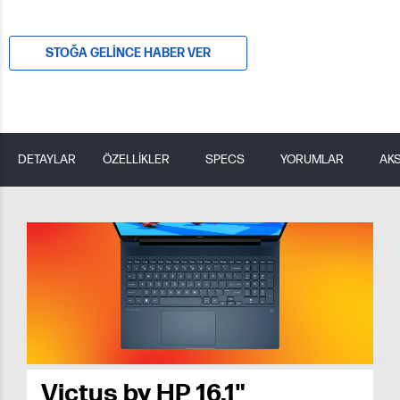
STOĞA GELINCE HABER VER
DETAYLAR
ÖZELLİKLER
SPECS
YORUMLAR
AK
Victus by HP 16.1"