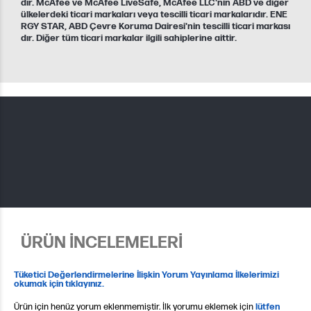
dır. McAfee ve McAfee LiveSafe, McAfee LLC'nin ABD ve diğer
ülkelerdeki ticari markaları veya tescilli ticari markalarıdır. ENE
RGY STAR, ABD Çevre Koruma Dairesi'nin tescilli ticari markası
dır. Diğer tüm ticari markalar ilgili sahiplerine aittir.
ÜRÜN İNCELEMELERİ
Tüketici Değerlendirmelerine İlişkin Yorum Yayınlama İlkelerimizi
okumak için tıklayınız.
Ürün için henüz yorum eklenmemiştir. İlk yorumu eklemek için
lütfen