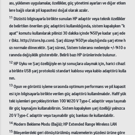
ası, yüklenen uygulamalar, özellikler, güç yönetimi ayarları ve diğer etken
lere bağlı olarak pil kapasitesi doğal olarak azalır.
11
Dizüstü bilgisayarla birlikte sunulan HP adaptör veya teknik özellikler
de belirtilen önerilen güç adaptörü kullanıldığında, sistem kapalıyken "k
apat" komutu kullanılarak pilinizi 30 dakika içinde %50'ye kadar şarj ede
r (bkz. http://store.hp.com). Şarj düzeyi %50'ye ulaştığında şarj etme h
ızı normale dönecektir. Şarj süresi, Sistem toleransı nedeniyle +/-%10 o
ranında değişiklik gösterebilir. Belirli bazı HP ürünlerinde bulunur.
12
HP Uyku ve Şarj özelliğiyle en iyi sonuçlara ulaşmak için, harici cihazl
a birlikte USB şarj protokolü standart kablosu veya kablo adaptörü kulla
nın.
13
Oyun ve görüntü işleme sırasında optimum performans ve pil kapasit
esi için bilgisayarla birlikte verilen güç adaptörü kullanılmalıdır. Hafif yük
teki işlemleri gerçekleştirirken 100 W/20 V Type-C adaptör veya taşınab
ilir güç kaynağını kullanabilirsin. Sistem kapalıyken şarj özelliği yalnızca
20 V Type-C adaptör veya taşınabilir güç bankası ile kullanılabilir.
14
Modern Bekleme Modu (Bağlı); HP Extended Range Wireless LAN
15
Bileşenlerdeki geri dönüştürülmüş malzemelerin yüzdesi ürüne göre