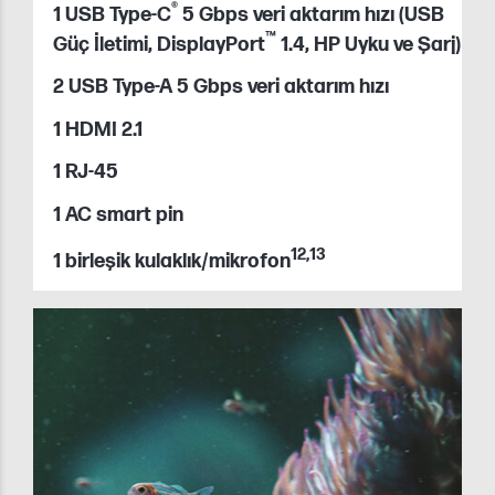
®
1 USB Type-C
5 Gbps veri aktarım hızı (USB
™
Güç İletimi, DisplayPort
1.4, HP Uyku ve Şarj)
2 USB Type-A 5 Gbps veri aktarım hızı
1 HDMI 2.1
1 RJ-45
1 AC smart pin
12
,
13
1 birleşik kulaklık/mikrofon