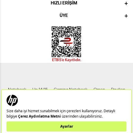
HIZLI ERIŞIM
ÜYE
Notebook
Hp 14/15
Gaming Notebook
Omen
Pavilion
Pavilion Gaming
Spectre
Envy
Elite
Victus
ZBook
X360
Aero
ProDesk
HP IPS Monitör
HP LED Monitör