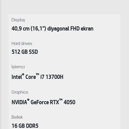
Display
40,9 cm (16,1") diyagonal FHD ekran
Hard drives
512 GB SSD
İşlemci
®
™
Intel
Core
i7 13700H
Graphics
®
™
NVIDIA
GeForce RTX
4050
Bellek
16 GB DDR5