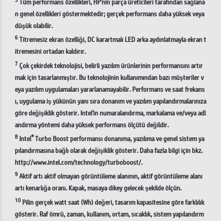
Tüm performans özellikleri, HP'nin parça üreticileri tarafından sağlana
n genel özellikleri göstermektedir; gerçek performans daha yüksek veya
düşük olabilir.
6
Titremesiz ekran özelliği, DC karartmalı LED arka aydınlatmayla ekran t
itremesini ortadan kaldırır.
7
Çok çekirdek teknolojisi, belirli yazılım ürünlerinin performansını artır
mak için tasarlanmıştır. Bu teknolojinin kullanımından bazı müşteriler v
eya yazılım uygulamaları yararlanamayabilir. Performans ve saat frekans
ı, uygulama iş yükünün yanı sıra donanım ve yazılım yapılandırmalarınıza
göre değişiklik gösterir. Intel'in numaralandırma, markalama ve/veya adl
andırma yöntemi daha yüksek performans ölçütü değildir.
8
®
Intel
Turbo Boost performansı donanıma, yazılıma ve genel sistem ya
pılandırmasına bağlı olarak değişiklik gösterir. Daha fazla bilgi için bkz.
http://www.intel.com/technology/turboboost/.
9
Aktif artı aktif olmayan görüntüleme alanının, aktif görüntüleme alanı
artı kenarlığa oranı. Kapak, masaya dikey gelecek şekilde ölçün.
10
Pilin gerçek watt saat (Wh) değeri, tasarım kapasitesine göre farklılık
gösterir. Raf ömrü, zaman, kullanım, ortam, sıcaklık, sistem yapılandırm