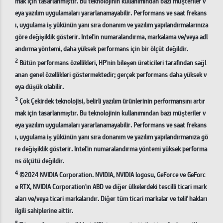
mak için tasarlanmıştır. Bu teknolojinin kullanımından bazı müşteriler v
eya yazılım uygulamaları yararlanamayabilir. Performans ve saat frekans
ı, uygulama iş yükünün yanı sıra donanım ve yazılım yapılandırmalarınıza
göre değişiklik gösterir. Intel'in numaralandırma, markalama ve/veya adl
andırma yöntemi, daha yüksek performans için bir ölçüt değildir.
2
Bütün performans özellikleri, HP'nin bileşen üreticileri tarafından sağl
anan genel özellikleri göstermektedir; gerçek performans daha yüksek v
eya düşük olabilir.
3
Çok Çekirdek teknolojisi, belirli yazılım ürünlerinin performansını artır
mak için tasarlanmıştır. Bu teknolojinin kullanımından bazı müşteriler v
eya yazılım uygulamaları yararlanamayabilir. Performans ve saat frekans
ı, uygulama iş yükünün yanı sıra donanım ve yazılım yapılandırmanıza gö
re değişiklik gösterir. Intel'in numaralandırma yöntemi yüksek performa
ns ölçütü değildir.
4
©2024 NVIDIA Corporation. NVIDIA, NVIDIA logosu, GeForce ve GeForc
e RTX, NVIDIA Corporation'ın ABD ve diğer ülkelerdeki tescilli ticari mark
aları ve/veya ticari markalarıdır. Diğer tüm ticari markalar ve telif hakları
ilgili sahiplerine aittir.
5