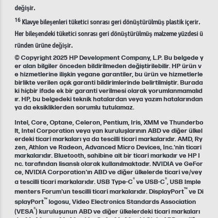
değişir.
16
Klavye bileşenleri tüketici sonrası geri dönüştürülmüş plastik içerir.
Her bileşendeki tüketici sonrası geri dönüştürülmüş malzeme yüzdesi ü
ründen ürüne değişir.
© Copyright 2025 HP Development Company, L.P. Bu belgede y
er alan bilgiler önceden bildirilmeden değiştirilebilir. HP ürün v
e hizmetlerine ilişkin yegane garantiler, bu ürün ve hizmetlerle
birlikte verilen açık garanti bildirimlerinde belirtilmiştir. Burada
ki hiçbir ifade ek bir garanti verilmesi olarak yorumlanmamalıd
ır. HP, bu belgedeki teknik hatalardan veya yazım hatalarından
ya da eksikliklerden sorumlu tutulamaz.
Intel, Core, Optane, Celeron, Pentium, Iris, XMM ve Thunderbo
lt, Intel Corporation veya yan kuruluşlarının ABD ve diğer ülkel
erdeki ticari markaları ya da tescilli ticari markalarıdır. AMD, Ry
zen, Athlon ve Radeon, Advanced Micro Devices, Inc.'nin ticari
markalarıdır. Bluetooth, sahibine ait bir ticari markadır ve HP I
nc. tarafından lisanslı olarak kullanılmaktadır. NVIDIA ve GeFor
ce, NVIDIA Corporation'ın ABD ve diğer ülkelerde ticari ve/vey
®
®
a tescilli ticari markalarıdır. USB Type-C
ve USB-C
, USB Imple
™
menters Forum'un tescilli ticari markalarıdır. DisplayPort
ve Di
™
splayPort
logosu, Video Electronics Standards Association
®
(VESA
) kuruluşunun ABD ve diğer ülkelerdeki ticari markaları